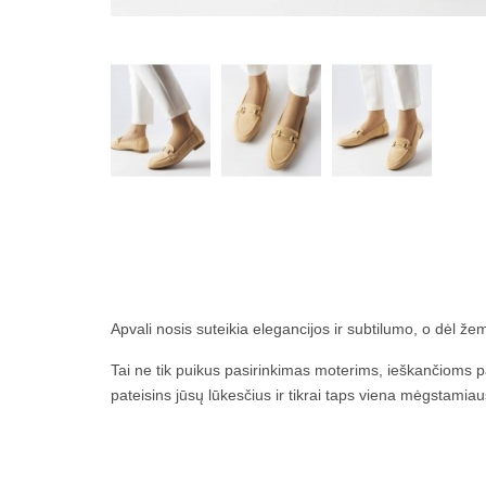
Apvali nosis suteikia elegancijos ir subtilumo, o dėl žem
Tai ne tik puikus pasirinkimas moterims, ieškančioms p
pateisins jūsų lūkesčius ir tikrai taps viena mėgstamia