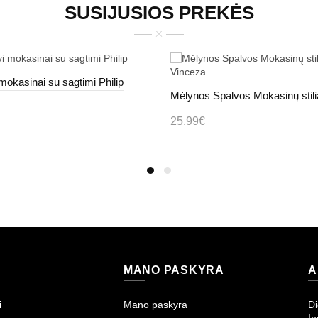
SUSIJUSIOS PREKĖS
mokasinai su sagtimi Philip
25.99€
epšelį
Į krepšelį
MANO PASKYRA
A
i
Mano paskyra
Di