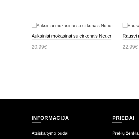
Auksiniai mokasinai su cirkonais Neuer
Rausvi 
Smėlio Spalvos Ažūriniai Įsispiriamos Pusbačiai Solenne
20.99€
22.99€
Į krepšelį
Į kr
INFORMACIJA
PRIEDAI
Atsiskaitymo būdai
Prekių ženkla