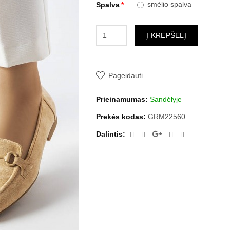
smėlio spalva
Spalva
Į KREPŠELĮ
Pageidauti
Prieinamumas:
Sandėlyje
Prekės kodas:
GRM22560
Dalintis: