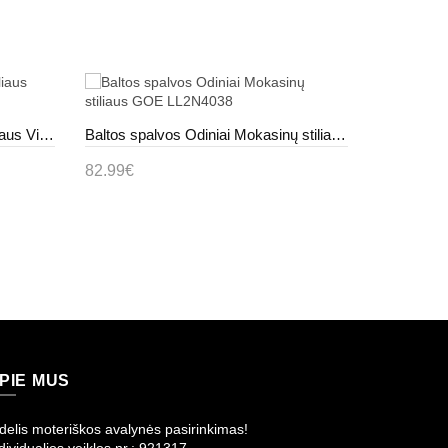
Mėlynos Spalvos Mokasinų stiliaus Vinceza
Baltos spalvos Odiniai Mokasinų stiliaus GOE LL2N4038
82.99€
23.99€
Į krepšelį
Į krepš
PIE MUS
delis moteriškos avalynės pasirinkimas!