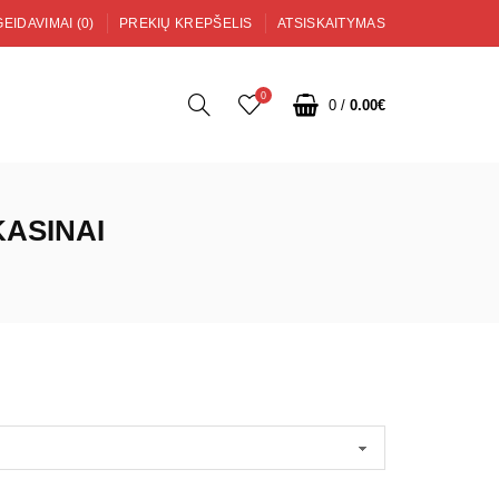
EIDAVIMAI (0)
PREKIŲ KREPŠELIS
ATSISKAITYMAS
0
0
/
0.00€
KASINAI