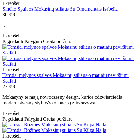
Į krepšelį
Smėlio Spalvos Mokasinų stiliaus Su Ornamentais Isabella
30.99€
..
Į krepšelį
Pageidauti
Palyginti
Greita peržiūra
Į krepšelį
Tamsiai mėlynos spalvos Mokasinų stiliaus o matiniu paviršiumi
Scafati
23.99€
Mokasyny te mają nowoczesny design, kurios odzwierciedla
modernistyczny styl. Wykonane są z tworzywa..
Į krepšelį
Pageidauti
Palyginti
Greita peržiūra
Į krepšelį