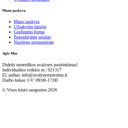
Mano paskyra
Mano paskyra
Užsakymų istorija
Grąžinimo forma
Pageidavimų sąrašas
Naujienų prenumerata
Apie Mus
Didelis moteriškos avalynės pasirinkimas!
Individualios veiklos nr.: 921317
El. paštas: info@avalynemoterims.lt
Darbo laikas: I-V: 09:00-17:00
© Visos teisės saugomos 2026