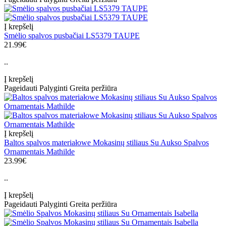
Į krepšelį
Smėlio spalvos pusbačiai LS5379 TAUPE
21.99€
..
Į krepšelį
Pageidauti
Palyginti
Greita peržiūra
Į krepšelį
Baltos spalvos materiałowe Mokasinų stiliaus Su Aukso Spalvos
Ornamentais Mathilde
23.99€
..
Į krepšelį
Pageidauti
Palyginti
Greita peržiūra