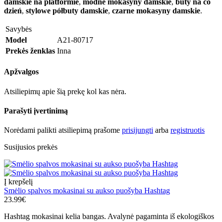
damskie na platformie
,
modne mokasyny damskie
,
buty na co
dzień
,
stylowe półbuty damskie
,
czarne mokasyny damskie
.
Savybės
Model
A21-80717
Prekės ženklas
Inna
Apžvalgos
Atsiliepimų apie šią prekę kol kas nėra.
Parašyti įvertinimą
Norėdami palikti atsiliepimą prašome
prisijungti
arba
registruotis
Susijusios prekės
Į krepšelį
Smėlio spalvos mokasinai su aukso puošyba Hashtag
23.99€
Hashtag mokasinai kelia bangas. Avalynė pagaminta iš ekologiškos