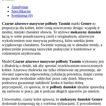
Aprašymas
Specifikacija
Įvertinimai (0)
Czarne ażurowe masywne półbuty Tasmin
marki
Gemre
to
propozycja dla kobiet, które cenią nowoczesny design, wygodę ir
modny, miejski charakter obuwia. Te stylowe
mokasyny damskie
łączą w sobie ponadczasową czerń z oryginalnym, ażurowym
wykończeniem oraz masywną podeszwą, która suteikia jiems
wyjątkowego charakteru. Świetnie wpisują się w aktualne trendy, a
jednocześnie pozostają niezwykle praktyczne ir komfortowe w
codziennym użytkowaniu.
Model
Czarne ażurowe masywne półbuty Tasmin
wykonany jest
z dbałością o detale, tak aby sprostać oczekiwaniom nowoczesnych
kobiet. Ażurowa cholewka nie tylko efektownie się prezentuje, ale
również zapewnia odpowiednią cyrkulację powietrza, dzięki czemu
stopa może swobodnie oddychać przez cały dzień. Masywna
podeszwa gwarantuje stabilność kroku ir bardzo dobrą
przyczepność, co sprawia, że te
półbuty damskie
idealnie sprawdzą
się zarówno w pracy, jak ir podczas długich spacerów po mieście.
Uniwersalny, czarny kolor sprawia, że
mokasyny damskie Gemre
doskonale komponują się z wieloma stylizacjami. Z powodzeniem