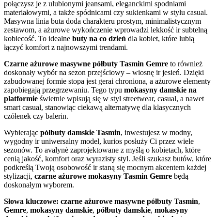
połączysz je z ulubionymi jeansami, eleganckimi spodniami
materiałowymi, a także spódnicami czy sukienkami w stylu casual.
Masywna linia buta doda charakteru prostym, minimalistycznym
zestawom, a ażurowe wykończenie wprowadzi lekkość ir subtelną
kobiecość. To idealne
buty na co dzień
dla kobiet, które lubią
łączyć komfort z najnowszymi trendami.
Czarne ażurowe masywne półbuty Tasmin Gemre
to również
doskonały wybór na sezon przejściowy – wiosnę ir jesień. Dzięki
zabudowanej formie stopa jest gerai chroniona, a ażurowe elementy
zapobiegają przegrzewaniu. Tego typu
mokasyny damskie na
platformie
świetnie wpisują się w styl streetwear, casual, a nawet
smart casual, stanowiąc ciekawą alternatywę dla klasycznych
czółenek czy balerin.
Wybierając
półbuty damskie Tasmin
, inwestujesz w modny,
wygodny ir uniwersalny model, kurios posłuży Ci przez wiele
sezonów. To avalynė zaprojektowane z myślą o kobietach, które
cenią jakość, komfort oraz wyrazisty styl. Jeśli szukasz butów, które
podkreślą Twoją osobowość ir staną się mocnym akcentem każdej
stylizacji,
czarne ażurowe mokasyny Tasmin Gemre
będą
doskonałym wyborem.
Słowa kluczowe:
czarne ażurowe masywne półbuty Tasmin
,
Gemre
,
mokasyny damskie
,
półbuty damskie
,
mokasyny