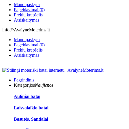
Mano paskyra
Pageidavimai (0)
Prekių krepšelis
Atsiskaitymas
info@AvalyneMoterims.lt
Mano paskyra
Pageidavimai (0)
Prekių krepšelis
Atsiskaitymas
Pagrindinis
Kategorijos
Naujienos
Auliniai batai
Laisvalaikio batai
Basutės, Sandalai