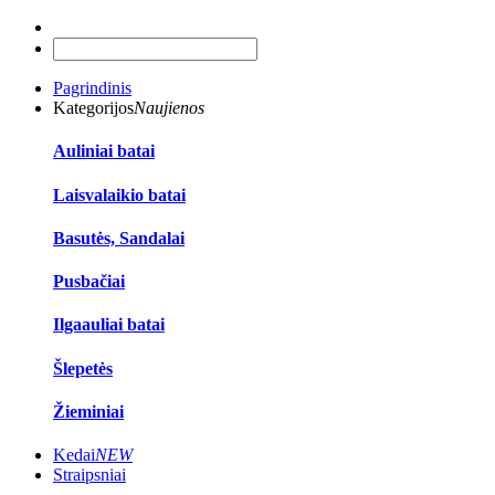
Pagrindinis
Kategorijos
Naujienos
Auliniai batai
Laisvalaikio batai
Basutės, Sandalai
Pusbačiai
Ilgaauliai batai
Šlepetės
Žieminiai
Kedai
NEW
Straipsniai