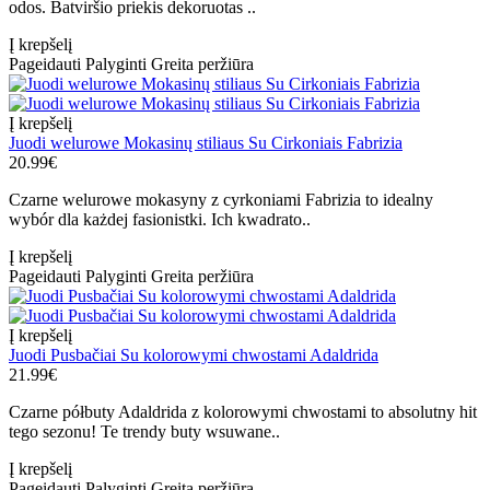
odos. Batviršio priekis dekoruotas ..
Į krepšelį
Pageidauti
Palyginti
Greita peržiūra
Į krepšelį
Juodi welurowe Mokasinų stiliaus Su Cirkoniais Fabrizia
20.99€
Czarne welurowe mokasyny z cyrkoniami Fabrizia to idealny
wybór dla każdej fasionistki. Ich kwadrato..
Į krepšelį
Pageidauti
Palyginti
Greita peržiūra
Į krepšelį
Juodi Pusbačiai Su kolorowymi chwostami Adaldrida
21.99€
Czarne półbuty Adaldrida z kolorowymi chwostami to absolutny hit
tego sezonu! Te trendy buty wsuwane..
Į krepšelį
Pageidauti
Palyginti
Greita peržiūra