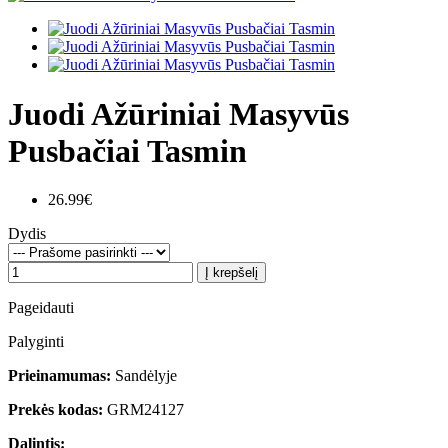
Juodi Ažūriniai Masyvūs
Pusbačiai Tasmin
26.99€
Dydis
Į krepšelį
Pageidauti
Palyginti
Prieinamumas:
Sandėlyje
Prekės kodas:
GRM24127
Dalintis: