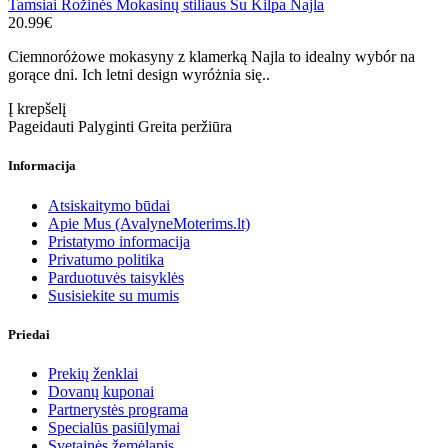
Tamsiai Rožinės Mokasinų stiliaus Su Kilpa Najla
20.99€
Ciemnoróżowe mokasyny z klamerką Najla to idealny wybór na
gorące dni. Ich letni design wyróżnia się..
Į krepšelį
Pageidauti
Palyginti
Greita peržiūra
Informacija
Atsiskaitymo būdai
Apie Mus (AvalyneMoterims.lt)
Pristatymo informacija
Privatumo politika
Parduotuvės taisyklės
Susisiekite su mumis
Priedai
Prekių ženklai
Dovanų kuponai
Partnerystės programa
Specialūs pasiūlymai
Svetainės žemėlapis