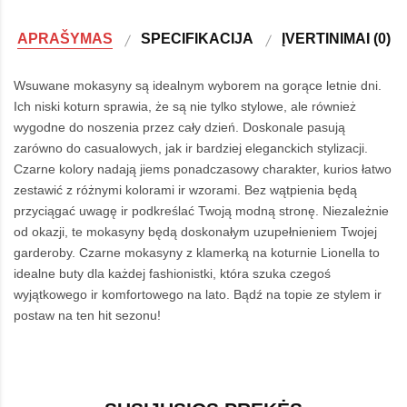
APRAŠYMAS
SPECIFIKACIJA
ĮVERTINIMAI (0)
Wsuwane mokasyny są idealnym wyborem na gorące letnie dni.
Ich niski koturn sprawia, że są nie tylko stylowe, ale również
wygodne do noszenia przez cały dzień. Doskonale pasują
zarówno do casualowych, jak ir bardziej eleganckich stylizacji.
Czarne kolory nadają jiems ponadczasowy charakter, kurios łatwo
zestawić z różnymi kolorami ir wzorami. Bez wątpienia będą
przyciągać uwagę ir podkreślać Twoją modną stronę. Niezależnie
od okazji, te mokasyny będą doskonałym uzupełnieniem Twojej
garderoby. Czarne mokasyny z klamerką na koturnie Lionella to
idealne buty dla każdej fashionistki, która szuka czegoś
wyjątkowego ir komfortowego na lato. Bądź na topie ze stylem ir
postaw na ten hit sezonu!