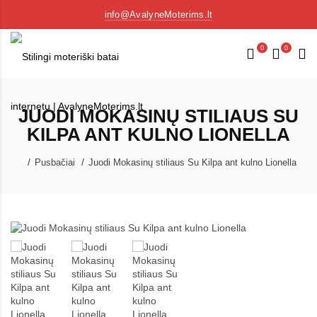
info@AvalyneMoterims.lt
0
0
JUODI MOKASINŲ STILIAUS SU
KILPA ANT KULNO LIONELLA
Pusbačiai
Juodi Mokasinų stiliaus Su Kilpa ant kulno Lionella