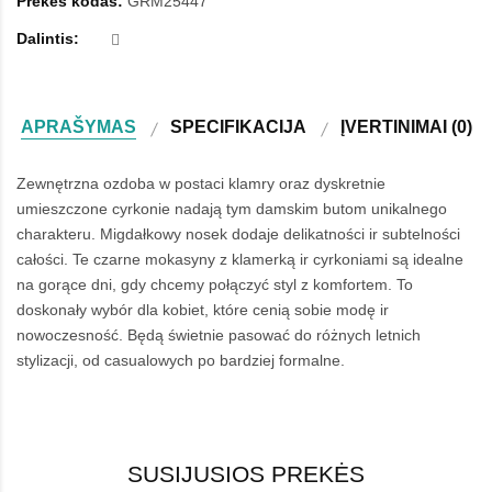
Prekės kodas:
GRM25447
Dalintis:
APRAŠYMAS
SPECIFIKACIJA
ĮVERTINIMAI (0)
Zewnętrzna ozdoba w postaci klamry oraz dyskretnie
umieszczone cyrkonie nadają tym damskim butom unikalnego
charakteru. Migdałkowy nosek dodaje delikatności ir subtelności
całości. Te czarne mokasyny z klamerką ir cyrkoniami są idealne
na gorące dni, gdy chcemy połączyć styl z komfortem. To
doskonały wybór dla kobiet, które cenią sobie modę ir
nowoczesność. Będą świetnie pasować do różnych letnich
stylizacji, od casualowych po bardziej formalne.
SUSIJUSIOS PREKĖS