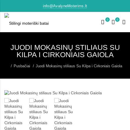
info@AvalyneMoterims.lt
0
0
JUODI MOKASINŲ STILIAUS SU
KILPA I CIRKONIAIS GAIOLA
Pusbačiai
Juodi Mokasinų stiliaus Su Kilpa i Cirkoniais Gaiola