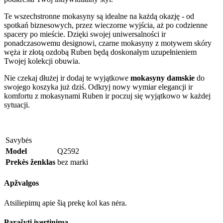
Te wszechstronne mokasyny są idealne na każdą okazję - od
spotkań biznesowych, przez wieczorne wyjścia, aż po codzienne
spacery po mieście. Dzięki swojej uniwersalności ir
ponadczasowemu designowi, czarne mokasyny z motywem skóry
węża ir złotą ozdobą Ruben będą doskonałym uzupełnieniem
Twojej kolekcji obuwia.
Nie czekaj dłużej ir dodaj te wyjątkowe
mokasyny damskie
do
swojego koszyka już dziś. Odkryj nowy wymiar elegancji ir
komfortu z mokasynami Ruben ir poczuj się wyjątkowo w każdej
sytuacji.
Savybės
Model
Q2592
Prekės ženklas
bez marki
Apžvalgos
Atsiliepimų apie šią prekę kol kas nėra.
Parašyti įvertinimą