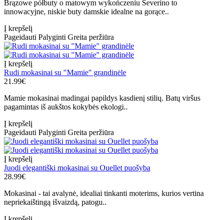
Brązowe półbuty o matowym wykończeniu Severino to
innowacyjne, niskie buty damskie idealne na gorące..
Į krepšelį
Pageidauti
Palyginti
Greita peržiūra
Į krepšelį
Rudi mokasinai su "Mamie" grandinėle
21.99€
Mamie mokasinai madingai papildys kasdienį stilių. Batų viršus
pagamintas iš aukštos kokybės ekologi..
Į krepšelį
Pageidauti
Palyginti
Greita peržiūra
Į krepšelį
Juodi elegantiški mokasinai su Ouellet puošyba
28.99€
Mokasinai - tai avalynė, idealiai tinkanti moterims, kurios vertina
nepriekaištingą išvaizdą, patogu..
Į krepšelį