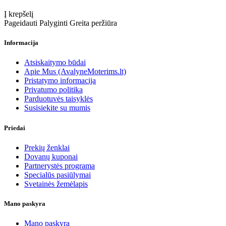
Į krepšelį
Pageidauti
Palyginti
Greita peržiūra
Informacija
Atsiskaitymo būdai
Apie Mus (AvalyneMoterims.lt)
Pristatymo informacija
Privatumo politika
Parduotuvės taisyklės
Susisiekite su mumis
Priedai
Prekių ženklai
Dovanų kuponai
Partnerystės programa
Specialūs pasiūlymai
Svetainės žemėlapis
Mano paskyra
Mano paskyra