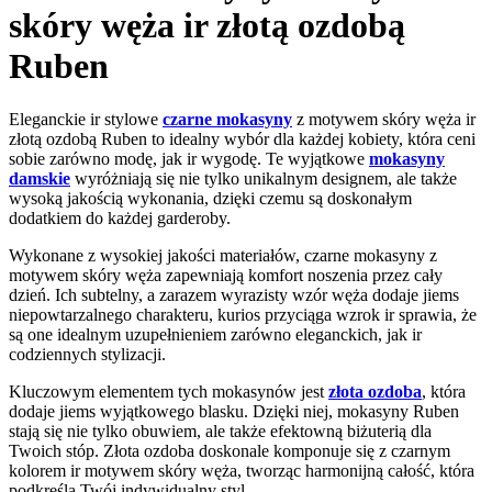
skóry węża ir złotą ozdobą
Ruben
Eleganckie ir stylowe
czarne mokasyny
z motywem skóry węża ir
złotą ozdobą Ruben to idealny wybór dla każdej kobiety, która ceni
sobie zarówno modę, jak ir wygodę. Te wyjątkowe
mokasyny
damskie
wyróżniają się nie tylko unikalnym designem, ale także
wysoką jakością wykonania, dzięki czemu są doskonałym
dodatkiem do każdej garderoby.
Wykonane z wysokiej jakości materiałów, czarne mokasyny z
motywem skóry węża zapewniają komfort noszenia przez cały
dzień. Ich subtelny, a zarazem wyrazisty wzór węża dodaje jiems
niepowtarzalnego charakteru, kurios przyciąga wzrok ir sprawia, że
są one idealnym uzupełnieniem zarówno eleganckich, jak ir
codziennych stylizacji.
Kluczowym elementem tych mokasynów jest
złota ozdoba
, która
dodaje jiems wyjątkowego blasku. Dzięki niej, mokasyny Ruben
stają się nie tylko obuwiem, ale także efektowną biżuterią dla
Twoich stóp. Złota ozdoba doskonale komponuje się z czarnym
kolorem ir motywem skóry węża, tworząc harmonijną całość, która
podkreśla Twój indywidualny styl.