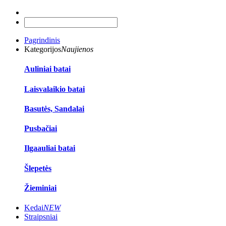
Pagrindinis
Kategorijos
Naujienos
Auliniai batai
Laisvalaikio batai
Basutės, Sandalai
Pusbačiai
Ilgaauliai batai
Šlepetės
Žieminiai
Kedai
NEW
Straipsniai