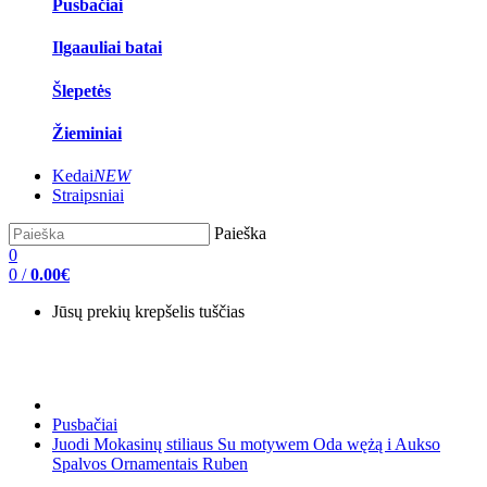
Pusbačiai
Ilgaauliai batai
Šlepetės
Žieminiai
Kedai
NEW
Straipsniai
Paieška
0
0
/
0.00€
Jūsų prekių krepšelis tuščias
Pusbačiai
Juodi Mokasinų stiliaus Su motywem Oda wężą i Aukso
Spalvos Ornamentais Ruben