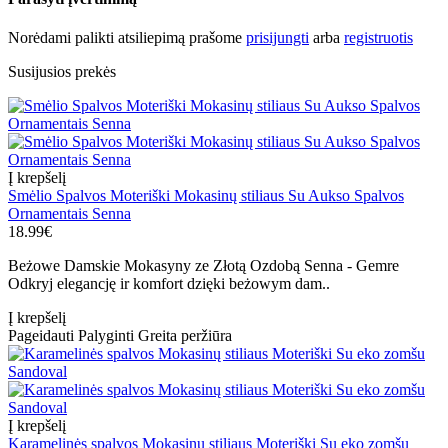
Norėdami palikti atsiliepimą prašome
prisijungti
arba
registruotis
Susijusios prekės
Į krepšelį
Smėlio Spalvos Moteriški Mokasinų stiliaus Su Aukso Spalvos
Ornamentais Senna
18.99€
Beżowe Damskie Mokasyny ze Złotą Ozdobą Senna - Gemre
Odkryj elegancję ir komfort dzięki beżowym dam..
Į krepšelį
Pageidauti
Palyginti
Greita peržiūra
Į krepšelį
Karamelinės spalvos Mokasinų stiliaus Moteriški Su eko zomšu