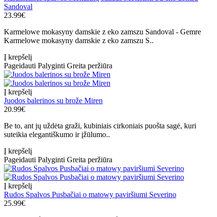
Sandoval
23.99€
Karmelowe mokasyny damskie z eko zamszu Sandoval - Gemre
Karmelowe mokasyny damskie z eko zamszu S..
Į krepšelį
Pageidauti
Palyginti
Greita peržiūra
Į krepšelį
Juodos balerinos su brože Miren
20.99€
Be to, ant jų uždėta graži, kubiniais cirkoniais puošta sagė, kuri
suteikia elegantiškumo ir įžūlumo..
Į krepšelį
Pageidauti
Palyginti
Greita peržiūra
Į krepšelį
Rudos Spalvos Pusbačiai o matowy paviršiumi Severino
25.99€