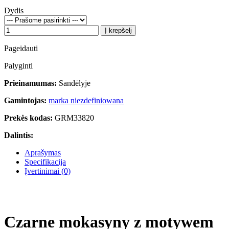
Dydis
Į krepšelį
Pageidauti
Palyginti
Prieinamumas:
Sandėlyje
Gamintojas:
marka niezdefiniowana
Prekės kodas:
GRM33820
Dalintis:
Aprašymas
Specifikacija
Įvertinimai (0)
Czarne mokasyny z motywem