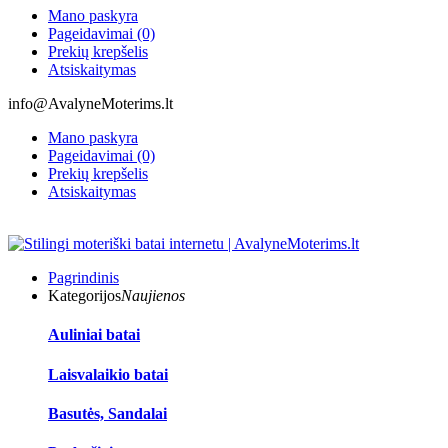
Mano paskyra
Pageidavimai (0)
Prekių krepšelis
Atsiskaitymas
info@AvalyneMoterims.lt
Mano paskyra
Pageidavimai (0)
Prekių krepšelis
Atsiskaitymas
Pagrindinis
Kategorijos
Naujienos
Auliniai batai
Laisvalaikio batai
Basutės, Sandalai