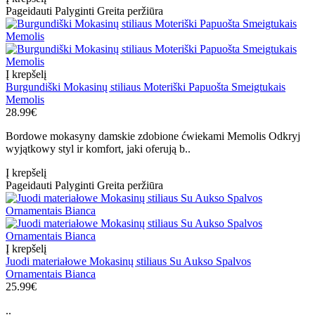
Pageidauti
Palyginti
Greita peržiūra
Į krepšelį
Burgundiški Mokasinų stiliaus Moteriški Papuošta Smeigtukais
Memolis
28.99€
Bordowe mokasyny damskie zdobione ćwiekami Memolis Odkryj
wyjątkowy styl ir komfort, jaki oferują b..
Į krepšelį
Pageidauti
Palyginti
Greita peržiūra
Į krepšelį
Juodi materiałowe Mokasinų stiliaus Su Aukso Spalvos
Ornamentais Bianca
25.99€
..