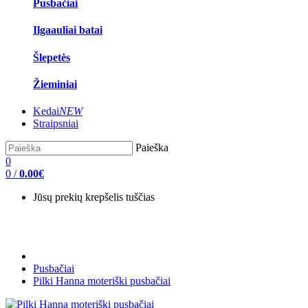
Pusbačiai
Ilgaauliai batai
Šlepetės
Žieminiai
Kedai
NEW
Straipsniai
Paieška
0
0
/
0.00€
Jūsų prekių krepšelis tuščias
Pusbačiai
Pilki Hanna moteriški pusbačiai