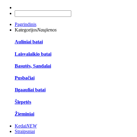
Pagrindinis
Kategorijos
Naujienos
Auliniai batai
Laisvalaikio batai
Basutės, Sandalai
Pusbačiai
Ilgaauliai batai
Šlepetės
Žieminiai
Kedai
NEW
Straipsniai