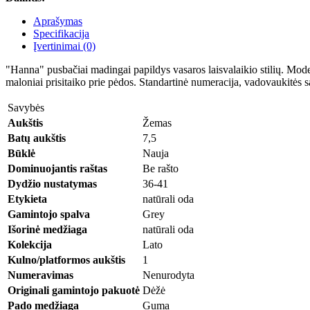
Aprašymas
Specifikacija
Įvertinimai (0)
"Hanna" pusbačiai madingai papildys vasaros laisvalaikio stilių. Mod
maloniai prisitaiko prie pėdos. Standartinė numeracija, vadovaukitės 
Savybės
Aukštis
Žemas
Batų aukštis
7,5
Būklė
Nauja
Dominuojantis raštas
Be rašto
Dydžio nustatymas
36-41
Etykieta
natūrali oda
Gamintojo spalva
Grey
Išorinė medžiaga
natūrali oda
Kolekcija
Lato
Kulno/platformos aukštis
1
Numeravimas
Nenurodyta
Originali gamintojo pakuotė
Dėžė
Pado medžiaga
Guma