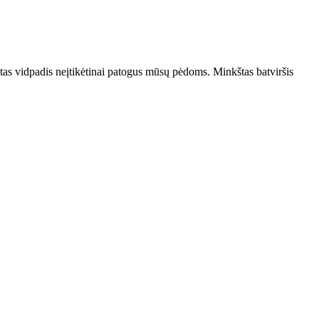
tas vidpadis neįtikėtinai patogus mūsų pėdoms. Minkštas batviršis