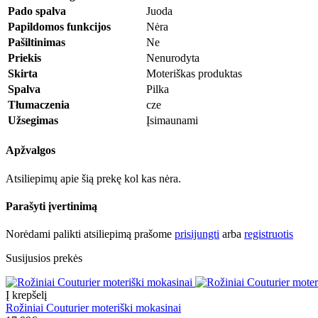
Pado spalva
Juoda
Papildomos funkcijos
Nėra
Pašiltinimas
Ne
Priekis
Nenurodyta
Skirta
Moteriškas produktas
Spalva
Pilka
Tłumaczenia
cze
Užsegimas
Įsimaunami
Apžvalgos
Atsiliepimų apie šią prekę kol kas nėra.
Parašyti įvertinimą
Norėdami palikti atsiliepimą prašome
prisijungti
arba
registruotis
Susijusios prekės
Į krepšelį
Rožiniai Couturier moteriški mokasinai