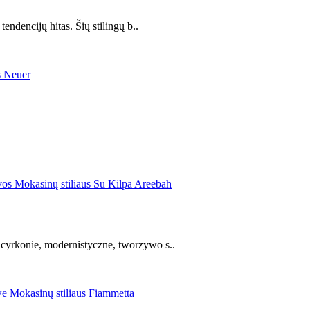
ndencijų hitas. Šių stilingų b..
cyrkonie, modernistyczne, tworzywo s..