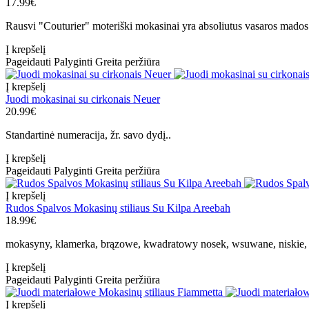
17.99€
Rausvi "Couturier" moteriški mokasinai yra absoliutus vasaros mados te
Į krepšelį
Pageidauti
Palyginti
Greita peržiūra
Į krepšelį
Juodi mokasinai su cirkonais Neuer
20.99€
Standartinė numeracija, žr. savo dydį..
Į krepšelį
Pageidauti
Palyginti
Greita peržiūra
Į krepšelį
Rudos Spalvos Mokasinų stiliaus Su Kilpa Areebah
18.99€
mokasyny, klamerka, brązowe, kwadratowy nosek, wsuwane, niskie, 
Į krepšelį
Pageidauti
Palyginti
Greita peržiūra
Į krepšelį