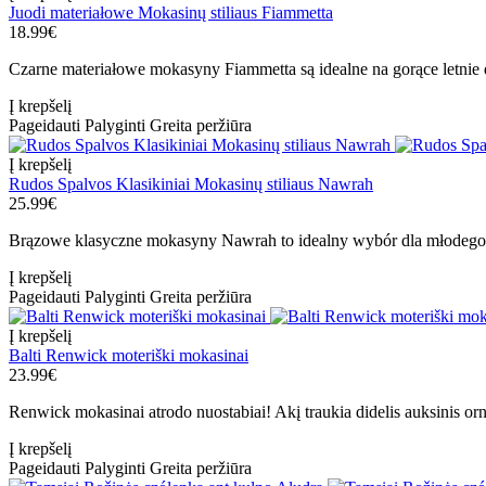
Juodi materiałowe Mokasinų stiliaus Fiammetta
18.99€
Czarne materiałowe mokasyny Fiammetta są idealne na gorące letnie
Į krepšelį
Pageidauti
Palyginti
Greita peržiūra
Į krepšelį
Rudos Spalvos Klasikiniai Mokasinų stiliaus Nawrah
25.99€
Brązowe klasyczne mokasyny Nawrah to idealny wybór dla młodego 
Į krepšelį
Pageidauti
Palyginti
Greita peržiūra
Į krepšelį
Balti Renwick moteriški mokasinai
23.99€
Renwick mokasinai atrodo nuostabiai! Akį traukia didelis auksinis orn
Į krepšelį
Pageidauti
Palyginti
Greita peržiūra