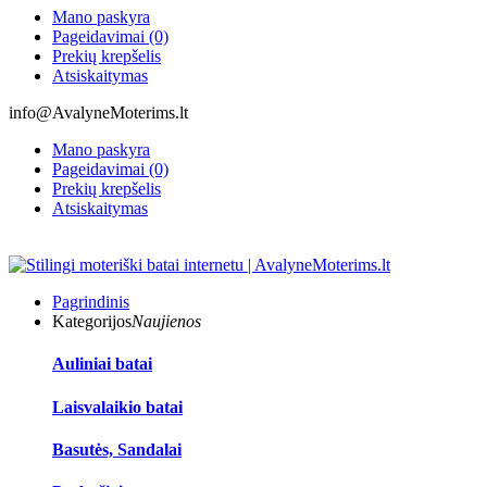
Mano paskyra
Pageidavimai (0)
Prekių krepšelis
Atsiskaitymas
info@AvalyneMoterims.lt
Mano paskyra
Pageidavimai (0)
Prekių krepšelis
Atsiskaitymas
Pagrindinis
Kategorijos
Naujienos
Auliniai batai
Laisvalaikio batai
Basutės, Sandalai