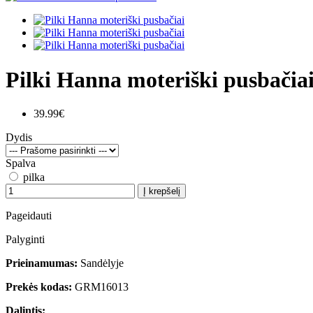
Pilki Hanna moteriški pusbačia
39.99€
Dydis
Spalva
pilka
Į krepšelį
Pageidauti
Palyginti
Prieinamumas:
Sandėlyje
Prekės kodas:
GRM16013
Dalintis: