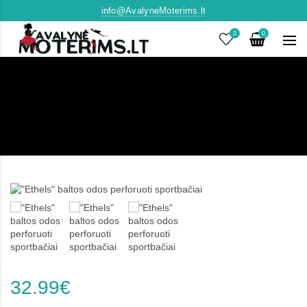
info@AvalyneMoterims.lt
0
0
32.99€