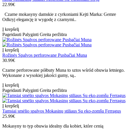
22.99€
Czarne mokasyny damskie z cyrkoniami Kejti Marka: Gemre
Odkryj elegancję ir wygodę z czarnymi..
Į krepšelį
Pageidauti
Palyginti
Greita peržiūra
Į krepšelį
Rožinės Spalvos perforowane Pusbačiai Muna
30.99€
Czarne perforowane półbuty Muna to sztos wśród obuwia letniego.
Wykonane z wysokiej jakości gumy, są..
Į krepšelį
Pageidauti
Palyginti
Greita peržiūra
Į krepšelį
Tamsiai smėlio spalvos Mokasinų stiliaus Su eko-zomšu Ferragus
25.99€
Mokasyny to typ obuwia idealny dla kobiet, które cenią