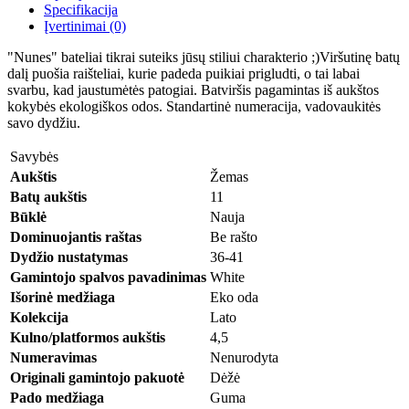
Specifikacija
Įvertinimai (0)
"Nunes" bateliai tikrai suteiks jūsų stiliui charakterio ;)Viršutinę batų
dalį puošia raišteliai, kurie padeda puikiai prigludti, o tai labai
svarbu, kad jaustumėtės patogiai. Batviršis pagamintas iš aukštos
kokybės ekologiškos odos. Standartinė numeracija, vadovaukitės
savo dydžiu.
Savybės
Aukštis
Žemas
Batų aukštis
11
Būklė
Nauja
Dominuojantis raštas
Be rašto
Dydžio nustatymas
36-41
Gamintojo spalvos pavadinimas
White
Išorinė medžiaga
Eko oda
Kolekcija
Lato
Kulno/platformos aukštis
4,5
Numeravimas
Nenurodyta
Originali gamintojo pakuotė
Dėžė
Pado medžiaga
Guma