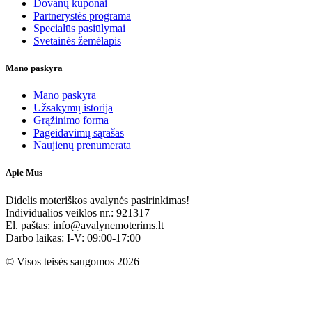
Dovanų kuponai
Partnerystės programa
Specialūs pasiūlymai
Svetainės žemėlapis
Mano paskyra
Mano paskyra
Užsakymų istorija
Grąžinimo forma
Pageidavimų sąrašas
Naujienų prenumerata
Apie Mus
Didelis moteriškos avalynės pasirinkimas!
Individualios veiklos nr.: 921317
El. paštas: info@avalynemoterims.lt
Darbo laikas: I-V: 09:00-17:00
© Visos teisės saugomos 2026