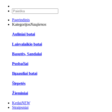
Pagrindinis
Kategorijos
Naujienos
Auliniai batai
Laisvalaikio batai
Basutės, Sandalai
Pusbačiai
Ilgaauliai batai
Šlepetės
Žieminiai
Kedai
NEW
Straipsniai