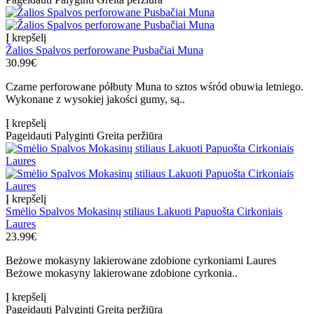
Į krepšelį
Žalios Spalvos perforowane Pusbačiai Muna
30.99€
Czarne perforowane półbuty Muna to sztos wśród obuwia letniego.
Wykonane z wysokiej jakości gumy, są..
Į krepšelį
Pageidauti
Palyginti
Greita peržiūra
Į krepšelį
Smėlio Spalvos Mokasinų stiliaus Lakuoti Papuošta Cirkoniais
Laures
23.99€
Beżowe mokasyny lakierowane zdobione cyrkoniami Laures
Beżowe mokasyny lakierowane zdobione cyrkonia..
Į krepšelį
Pageidauti
Palyginti
Greita peržiūra