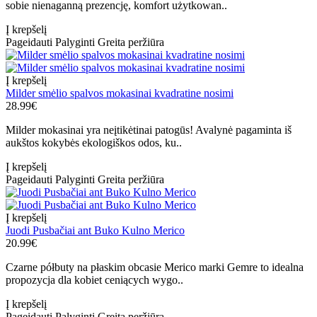
sobie nienaganną prezencję, komfort użytkowan..
Į krepšelį
Pageidauti
Palyginti
Greita peržiūra
Į krepšelį
Milder smėlio spalvos mokasinai kvadratine nosimi
28.99€
Milder mokasinai yra neįtikėtinai patogūs! Avalynė pagaminta iš
aukštos kokybės ekologiškos odos, ku..
Į krepšelį
Pageidauti
Palyginti
Greita peržiūra
Į krepšelį
Juodi Pusbačiai ant Buko Kulno Merico
20.99€
Czarne półbuty na płaskim obcasie Merico marki Gemre to idealna
propozycja dla kobiet ceniących wygo..
Į krepšelį
Pageidauti
Palyginti
Greita peržiūra