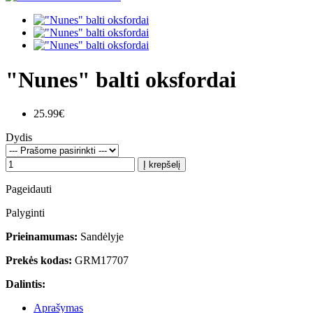
"Nunes" balti oksfordai
25.99€
Dydis
Į krepšelį
Pageidauti
Palyginti
Prieinamumas:
Sandėlyje
Prekės kodas:
GRM17707
Dalintis:
Aprašymas