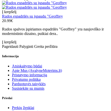
Į krepšelį
Rudos espadrilės su įspaudu "Geoffrey
20.99€
Rudos spalvos įspiriamos espadrilės "Geoffrey" yra naujoviško ir
modernistinio dizaino, puikiai dera..
Į krepšelį
Pageidauti
Palyginti
Greita peržiūra
Informacija
Atsiskaitymo būdai
Apie Mus (AvalyneMoterims.lt)
Pristatymo informacija
Privatumo politika
Parduotuvės taisyklės
Susisiekite su mumis
Priedai
Prekių ženklai