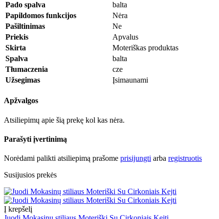
Pado spalva
balta
Papildomos funkcijos
Nėra
Pašiltinimas
Ne
Priekis
Apvalus
Skirta
Moteriškas produktas
Spalva
balta
Tłumaczenia
cze
Užsegimas
Įsimaunami
Apžvalgos
Atsiliepimų apie šią prekę kol kas nėra.
Parašyti įvertinimą
Norėdami palikti atsiliepimą prašome
prisijungti
arba
registruotis
Susijusios prekės
Į krepšelį
Juodi Mokasinų stiliaus Moteriški Su Cirkoniais Kejti