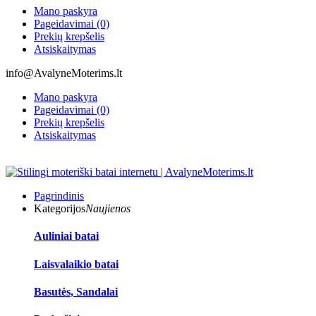
Mano paskyra
Pageidavimai (0)
Prekių krepšelis
Atsiskaitymas
info@AvalyneMoterims.lt
Mano paskyra
Pageidavimai (0)
Prekių krepšelis
Atsiskaitymas
Pagrindinis
Kategorijos
Naujienos
Auliniai batai
Laisvalaikio batai
Basutės, Sandalai