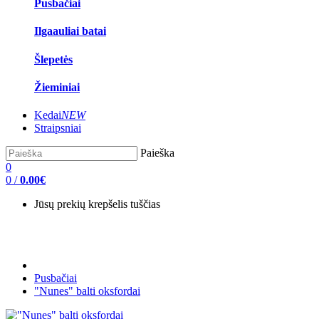
Pusbačiai
Ilgaauliai batai
Šlepetės
Žieminiai
Kedai
NEW
Straipsniai
Paieška
0
0
/
0.00€
Jūsų prekių krepšelis tuščias
Pusbačiai
"Nunes" balti oksfordai