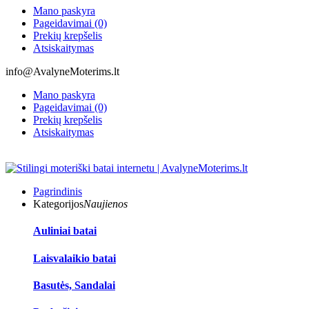
Mano paskyra
Pageidavimai (0)
Prekių krepšelis
Atsiskaitymas
info@AvalyneMoterims.lt
Mano paskyra
Pageidavimai (0)
Prekių krepšelis
Atsiskaitymas
Pagrindinis
Kategorijos
Naujienos
Auliniai batai
Laisvalaikio batai
Basutės, Sandalai