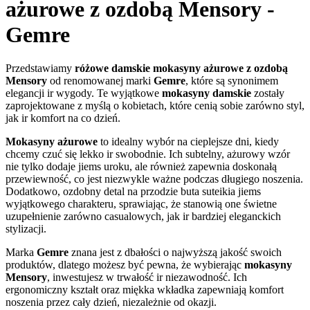
ażurowe z ozdobą Mensory -
Gemre
Przedstawiamy
różowe damskie mokasyny ażurowe z ozdobą
Mensory
od renomowanej marki
Gemre
, które są synonimem
elegancji ir wygody. Te wyjątkowe
mokasyny damskie
zostały
zaprojektowane z myślą o kobietach, które cenią sobie zarówno styl,
jak ir komfort na co dzień.
Mokasyny ażurowe
to idealny wybór na cieplejsze dni, kiedy
chcemy czuć się lekko ir swobodnie. Ich subtelny, ażurowy wzór
nie tylko dodaje jiems uroku, ale również zapewnia doskonałą
przewiewność, co jest niezwykle ważne podczas długiego noszenia.
Dodatkowo, ozdobny detal na przodzie buta suteikia jiems
wyjątkowego charakteru, sprawiając, że stanowią one świetne
uzupełnienie zarówno casualowych, jak ir bardziej eleganckich
stylizacji.
Marka
Gemre
znana jest z dbałości o najwyższą jakość swoich
produktów, dlatego możesz być pewna, że wybierając
mokasyny
Mensory
, inwestujesz w trwałość ir niezawodność. Ich
ergonomiczny kształt oraz miękka wkładka zapewniają komfort
noszenia przez cały dzień, niezależnie od okazji.