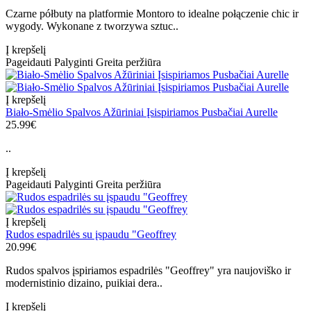
Czarne półbuty na platformie Montoro to idealne połączenie chic ir
wygody. Wykonane z tworzywa sztuc..
Į krepšelį
Pageidauti
Palyginti
Greita peržiūra
Į krepšelį
Biało-Smėlio Spalvos Ažūriniai Įsispiriamos Pusbačiai Aurelle
25.99€
..
Į krepšelį
Pageidauti
Palyginti
Greita peržiūra
Į krepšelį
Rudos espadrilės su įspaudu "Geoffrey
20.99€
Rudos spalvos įspiriamos espadrilės "Geoffrey" yra naujoviško ir
modernistinio dizaino, puikiai dera..
Į krepšelį