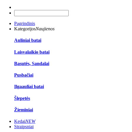
Pagrindinis
Kategorijos
Naujienos
Auliniai batai
Laisvalaikio batai
Basutės, Sandalai
Pusbačiai
Ilgaauliai batai
Šlepetės
Žieminiai
Kedai
NEW
Straipsniai