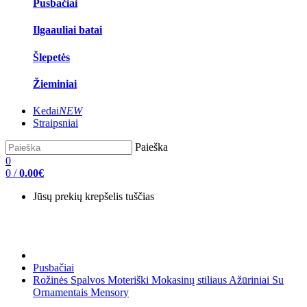
Pusbačiai
Ilgaauliai batai
Šlepetės
Žieminiai
Kedai
NEW
Straipsniai
Paieška
0
0
/
0.00€
Jūsų prekių krepšelis tuščias
Pusbačiai
Rožinės Spalvos Moteriški Mokasinų stiliaus Ažūriniai Su
Ornamentais Mensory