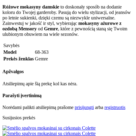
Różowe mokasyny damskie
to doskonały sposób na dodanie
koloru do Twojej garderoby. Pasują do wielu stylizacji, od jeansów
po letnie sukienki, dzięki czemu są niezwykle uniwersalne.
Zainwestuj w jakość ir styl, wybierając
mokasyny ażurowe z
ozdobą Mensory
od
Gemre
, które z pewnością staną się Twoim
ulubionym obuwiem na wiele sezonów.
Savybės
Model
68-363
Prekės ženklas
Gemre
Apžvalgos
Atsiliepimų apie šią prekę kol kas nėra.
Parašyti įvertinimą
Norėdami palikti atsiliepimą prašome
prisijungti
arba
registruotis
Susijusios prekės