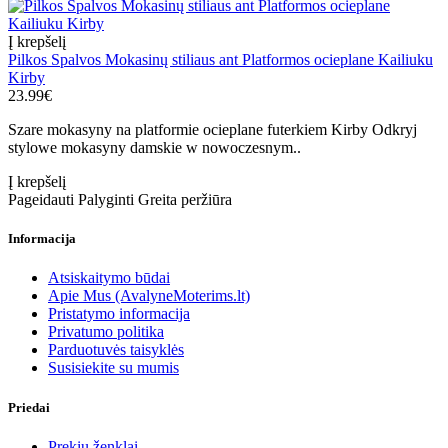
Į krepšelį
Pilkos Spalvos Mokasinų stiliaus ant Platformos ocieplane Kailiuku
Kirby
23.99€
Szare mokasyny na platformie ocieplane futerkiem Kirby Odkryj
stylowe mokasyny damskie w nowoczesnym..
Į krepšelį
Pageidauti
Palyginti
Greita peržiūra
Informacija
Atsiskaitymo būdai
Apie Mus (AvalyneMoterims.lt)
Pristatymo informacija
Privatumo politika
Parduotuvės taisyklės
Susisiekite su mumis
Priedai
Prekių ženklai