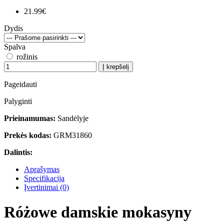
21.99€
Dydis
Spalva
rožinis
Į krepšelį
Pageidauti
Palyginti
Prieinamumas:
Sandėlyje
Prekės kodas:
GRM31860
Dalintis:
Aprašymas
Specifikacija
Įvertinimai (0)
Różowe damskie mokasyny