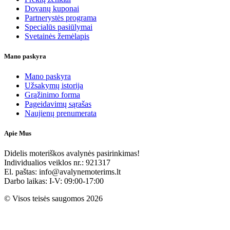
Dovanų kuponai
Partnerystės programa
Specialūs pasiūlymai
Svetainės žemėlapis
Mano paskyra
Mano paskyra
Užsakymų istorija
Grąžinimo forma
Pageidavimų sąrašas
Naujienų prenumerata
Apie Mus
Didelis moteriškos avalynės pasirinkimas!
Individualios veiklos nr.: 921317
El. paštas: info@avalynemoterims.lt
Darbo laikas: I-V: 09:00-17:00
© Visos teisės saugomos 2026