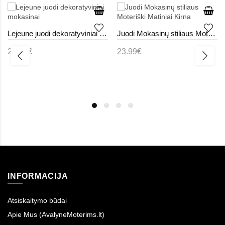
Lejeune juodi dekoratyviniai mokasinai
Juodi Mokasinų stiliaus Moteriški Matiniai Kirna
23.99€
23.99€
INFORMACIJA
Atsiskaitymo būdai
Apie Mus (AvalyneMoterims.lt)