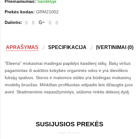
Prieinamumas:
Sandėlyje
Prekės kodas:
GRM21002
Dalintis:
APRAŠYMAS
SPECIFIKACIJA
ĮVERTINIMAI (0)
"Eleena" mokasinai madingai papildys kasdienį stilių. Batų viršus
pagamintas iš aukštos kokybės organinės odos ir yra dieviškos
fuksijų spalvos. Storos ir matomos siūlės yra būdingas mokasinų
modelių bruožas. Minkštas profiliuotas vidpadis leis džiaugtis juos
avint. Skaitmenimis nepasižymintys, siūlome rinktis didesnį dydį.
SUSIJUSIOS PREKĖS