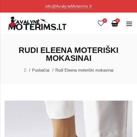
info@AvalyneMoterims.lt
0
0
RUDI ELEENA MOTERIŠKI
MOKASINAI
Pusbačiai
Rudi Eleena moteriški mokasinai