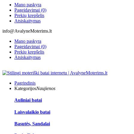
Mano paskyra
Pageidavimai (0)
Prekių krepšelis
Atsiskaitymas
info@AvalyneMoterims.lt
Mano paskyra
Pageidavimai (0)
Prekių krepšelis
Atsiskaitymas
Pagrindinis
Kategorijos
Naujienos
Auliniai batai
Laisvalaikio batai
Basutės, Sandalai