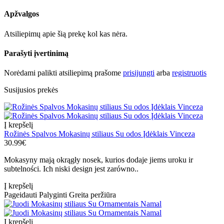
Apžvalgos
Atsiliepimų apie šią prekę kol kas nėra.
Parašyti įvertinimą
Norėdami palikti atsiliepimą prašome
prisijungti
arba
registruotis
Susijusios prekės
Į krepšelį
Rožinės Spalvos Mokasinų stiliaus Su odos Įdėklais Vinceza
30.99€
Mokasyny mają okrągły nosek, kurios dodaje jiems uroku ir
subtelności. Ich niski design jest zarówno..
Į krepšelį
Pageidauti
Palyginti
Greita peržiūra
Į krepšelį