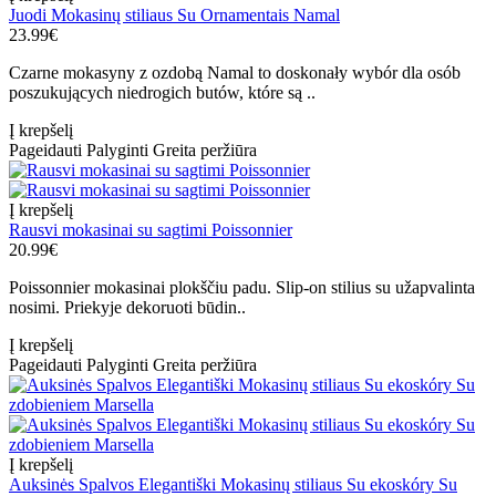
Juodi Mokasinų stiliaus Su Ornamentais Namal
23.99€
Czarne mokasyny z ozdobą Namal to doskonały wybór dla osób
poszukujących niedrogich butów, które są ..
Į krepšelį
Pageidauti
Palyginti
Greita peržiūra
Į krepšelį
Rausvi mokasinai su sagtimi Poissonnier
20.99€
Poissonnier mokasinai plokščiu padu. Slip-on stilius su užapvalinta
nosimi. Priekyje dekoruoti būdin..
Į krepšelį
Pageidauti
Palyginti
Greita peržiūra
Į krepšelį
Auksinės Spalvos Elegantiški Mokasinų stiliaus Su ekoskóry Su