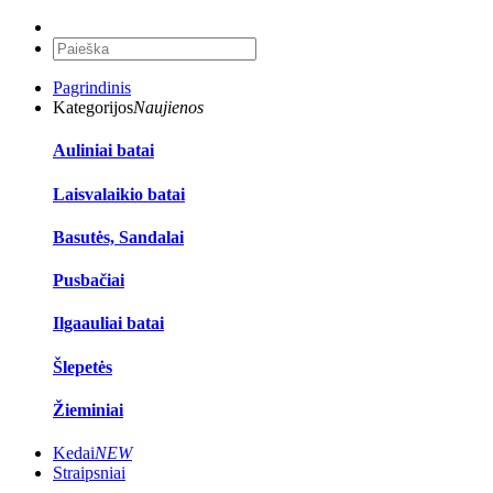
Pagrindinis
Kategorijos
Naujienos
Auliniai batai
Laisvalaikio batai
Basutės, Sandalai
Pusbačiai
Ilgaauliai batai
Šlepetės
Žieminiai
Kedai
NEW
Straipsniai