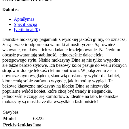
Dalintis:
Aprašymas
Specifikacija
Įvertinimai (0)
Damskie mokasyny pagaminti z wysokiej jakości gumy, co oznacza,
że są trwałe ir odporne na warunki atmosferyczne. Są również
wsuwane, co ułatwia ich zakładanie ir zdejmowanie. Na średnim
obcasie gwarantują stabilność, jednocześnie dając efekt
postępowego stylu. Niskie mokasyny Dina są nie tylko wygodne,
ale także bardzo stylowe. Ich beżowy kolor pasuje do wielu różnych
strojów ir dodaje lekkości letnim outficom. W połączeniu z ich
nowoczesnym wyglądem, stanowią doskonały wybór dla kobiet,
które cenią sobie zarówno wygodę, jak ir modny wygląd. Te
beżowe klasyczne mokasyny na klocku Dina są niezwykle
popularne wśród kobiet, które chcą być trendy ir eleganckie,
jednocześnie czując się komfortowo. Idealne na lato, te damskie
mokasyny są must-have dla wszystkich fashionistek!
Savybės
Model
68222
Prekės ženklas
Inna