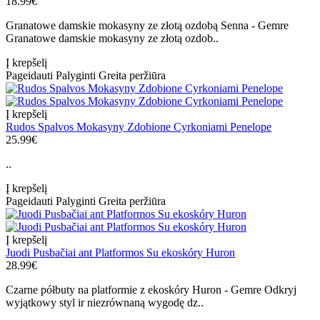
18.99€
Granatowe damskie mokasyny ze złotą ozdobą Senna - Gemre
Granatowe damskie mokasyny ze złotą ozdob..
Į krepšelį
Pageidauti
Palyginti
Greita peržiūra
Į krepšelį
Rudos Spalvos Mokasyny Zdobione Cyrkoniami Penelope
25.99€
..
Į krepšelį
Pageidauti
Palyginti
Greita peržiūra
Į krepšelį
Juodi Pusbačiai ant Platformos Su ekoskóry Huron
28.99€
Czarne półbuty na platformie z ekoskóry Huron - Gemre Odkryj
wyjątkowy styl ir niezrównaną wygodę dz..