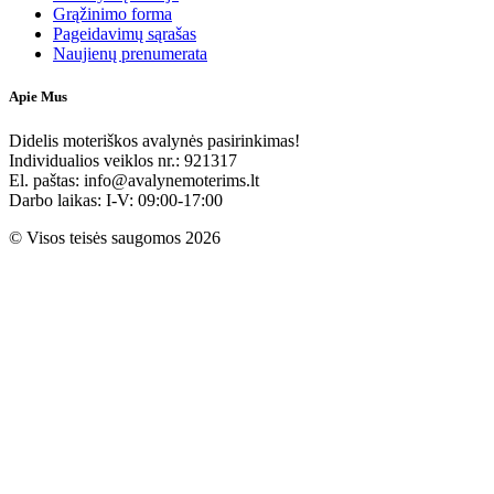
Grąžinimo forma
Pageidavimų sąrašas
Naujienų prenumerata
Apie Mus
Didelis moteriškos avalynės pasirinkimas!
Individualios veiklos nr.: 921317
El. paštas: info@avalynemoterims.lt
Darbo laikas: I-V: 09:00-17:00
© Visos teisės saugomos 2026