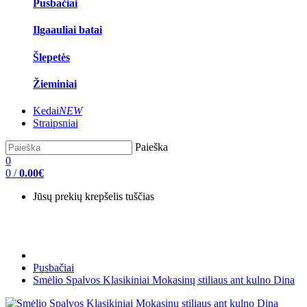
Pusbačiai
Ilgaauliai batai
Šlepetės
Žieminiai
Kedai
NEW
Straipsniai
Paieška
0
0
/
0.00€
Jūsų prekių krepšelis tuščias
Pusbačiai
Smėlio Spalvos Klasikiniai Mokasinų stiliaus ant kulno Dina