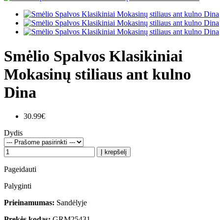
Smėlio Spalvos Klasikiniai
Mokasinų stiliaus ant kulno
Dina
30.99€
Dydis
Į krepšelį
Pageidauti
Palyginti
Prieinamumas:
Sandėlyje
Prekės kodas:
GRM25431