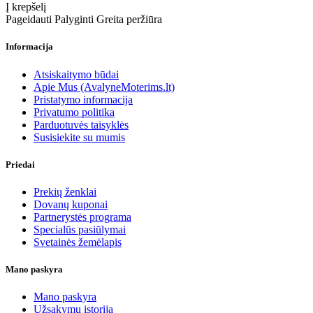
Į krepšelį
Pageidauti
Palyginti
Greita peržiūra
Informacija
Atsiskaitymo būdai
Apie Mus (AvalyneMoterims.lt)
Pristatymo informacija
Privatumo politika
Parduotuvės taisyklės
Susisiekite su mumis
Priedai
Prekių ženklai
Dovanų kuponai
Partnerystės programa
Specialūs pasiūlymai
Svetainės žemėlapis
Mano paskyra
Mano paskyra
Užsakymų istorija