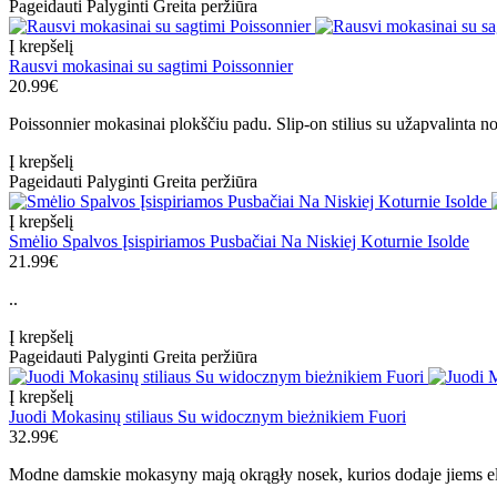
Pageidauti
Palyginti
Greita peržiūra
Į krepšelį
Rausvi mokasinai su sagtimi Poissonnier
20.99€
Poissonnier mokasinai plokščiu padu. Slip-on stilius su užapvalinta no
Į krepšelį
Pageidauti
Palyginti
Greita peržiūra
Į krepšelį
Smėlio Spalvos Įsispiriamos Pusbačiai Na Niskiej Koturnie Isolde
21.99€
..
Į krepšelį
Pageidauti
Palyginti
Greita peržiūra
Į krepšelį
Juodi Mokasinų stiliaus Su widocznym bieżnikiem Fuori
32.99€
Modne damskie mokasyny mają okrągły nosek, kurios dodaje jiems elega