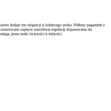
ios dodaje mu elegancji ir kobiecego uroku. Półbuty pagaminti z
 a sznurowane zapięcie umożliwia regulację dopasowania do
dając jiems nutki świeżości ir lekkości.