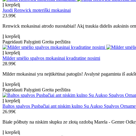
Į krepšelį
Juodi Renwick moteriški mokasinai
23.99€
Renwick mokasinai atrodo nuostabiai! Akį traukia didelis auksinis orn
Į krepšelį
Pageidauti
Palyginti
Greita peržiūra
Į krepšelį
Milder smėlio spalvos mokasinai kvadratine nosimi
28.99€
Milder mokasinai yra neįtikėtinai patogūs! Avalynė pagaminta iš aukš
Į krepšelį
Pageidauti
Palyginti
Greita peržiūra
Į krepšelį
Baltos spalvos Pusbačiai ant niskim kulno Su Aukso Spalvos Orname
26.99€
Białe półbuty na niskim słupku ze złotą ozdobą Marela - Gemre Odkryj 
Į krepšelį