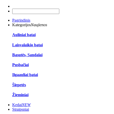
Pagrindinis
Kategorijos
Naujienos
Auliniai batai
Laisvalaikio batai
Basutės, Sandalai
Pusbačiai
Ilgaauliai batai
Šlepetės
Žieminiai
Kedai
NEW
Straipsniai