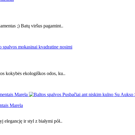
amentas ;) Batų viršus pagamint..
tos kokybės ekologiškos odos, ku..
ntais Marela
elegancję ir styl z białymi pół..