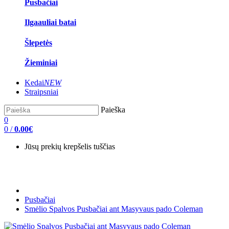
Pusbačiai
Ilgaauliai batai
Šlepetės
Žieminiai
Kedai
NEW
Straipsniai
Paieška
0
0
/
0.00€
Jūsų prekių krepšelis tuščias
Pusbačiai
Smėlio Spalvos Pusbačiai ant Masyvaus pado Coleman