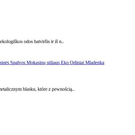
ologiškos odos batviršis ir iš n..
talicznym blasku, które z pewnością..