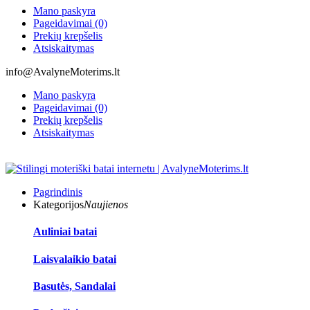
Mano paskyra
Pageidavimai (0)
Prekių krepšelis
Atsiskaitymas
info@AvalyneMoterims.lt
Mano paskyra
Pageidavimai (0)
Prekių krepšelis
Atsiskaitymas
Pagrindinis
Kategorijos
Naujienos
Auliniai batai
Laisvalaikio batai
Basutės, Sandalai