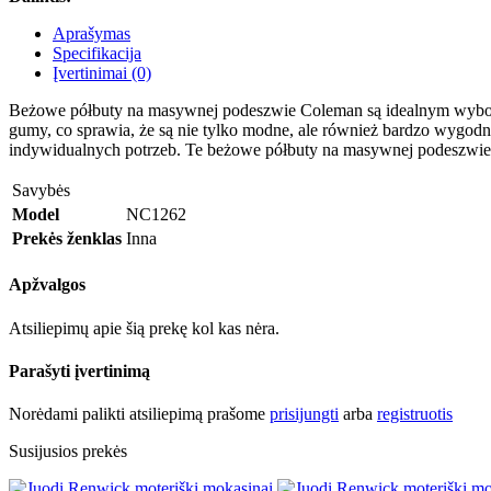
Aprašymas
Specifikacija
Įvertinimai (0)
Beżowe półbuty na masywnej podeszwie Coleman są idealnym wyborem 
gumy, co sprawia, że są nie tylko modne, ale również bardzo wygodn
indywidualnych potrzeb. Te beżowe półbuty na masywnej podeszwie Cole
Savybės
Model
NC1262
Prekės ženklas
Inna
Apžvalgos
Atsiliepimų apie šią prekę kol kas nėra.
Parašyti įvertinimą
Norėdami palikti atsiliepimą prašome
prisijungti
arba
registruotis
Susijusios prekės