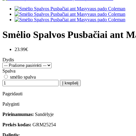
Smėlio Spalvos Pusbačiai ant 
23.99€
Dydis
Spalva
smėlio spalva
Į krepšelį
Pageidauti
Palyginti
Prieinamumas:
Sandėlyje
Prekės kodas:
GRM25254
Dalintis: