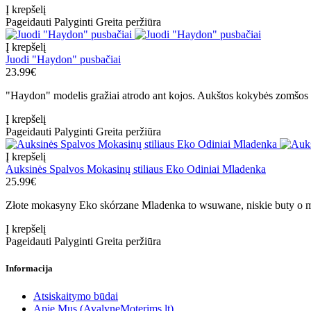
Į krepšelį
Pageidauti
Palyginti
Greita peržiūra
Į krepšelį
Juodi "Haydon" pusbačiai
23.99€
"Haydon" modelis gražiai atrodo ant kojos. Aukštos kokybės zomšos ek
Į krepšelį
Pageidauti
Palyginti
Greita peržiūra
Į krepšelį
Auksinės Spalvos Mokasinų stiliaus Eko Odiniai Mladenka
25.99€
Złote mokasyny Eko skórzane Mladenka to wsuwane, niskie buty o me
Į krepšelį
Pageidauti
Palyginti
Greita peržiūra
Informacija
Atsiskaitymo būdai
Apie Mus (AvalyneMoterims.lt)