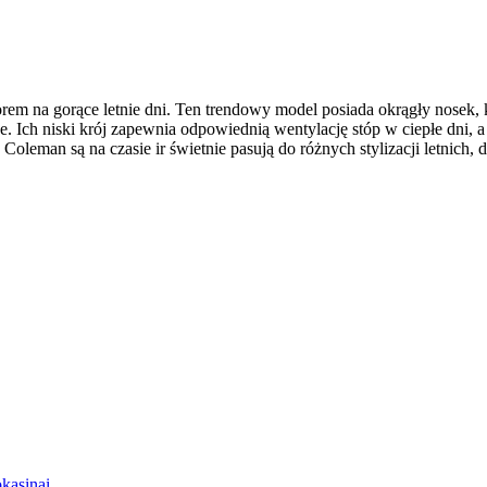
na gorące letnie dni. Ten trendowy model posiada okrągły nosek, kur
e. Ich niski krój zapewnia odpowiednią wentylację stóp w ciepłe dni,
man są na czasie ir świetnie pasują do różnych stylizacji letnich, do