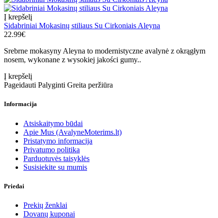
Į krepšelį
Sidabriniai Mokasinų stiliaus Su Cirkoniais Aleyna
22.99€
Srebrne mokasyny Aleyna to modernistyczne avalynė z okrągłym
nosem, wykonane z wysokiej jakości gumy..
Į krepšelį
Pageidauti
Palyginti
Greita peržiūra
Informacija
Atsiskaitymo būdai
Apie Mus (AvalyneMoterims.lt)
Pristatymo informacija
Privatumo politika
Parduotuvės taisyklės
Susisiekite su mumis
Priedai
Prekių ženklai
Dovanų kuponai