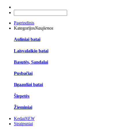
Pagrindinis
Kategorijos
Naujienos
Auliniai batai
Laisvalaikio batai
Basutės, Sandalai
Pusbačiai
Ilgaauliai batai
Šlepetės
Žieminiai
Kedai
NEW
Straipsniai