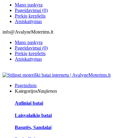
Mano paskyra
Pageidavimai (0)
Prekių krepšelis
Atsiskaitymas
info@AvalyneMoterims.lt
Mano paskyra
Pageidavimai (0)
Prekių krepšelis
Atsiskaitymas
Pagrindinis
Kategorijos
Naujienos
Auliniai batai
Laisvalaikio batai
Basutės, Sandalai