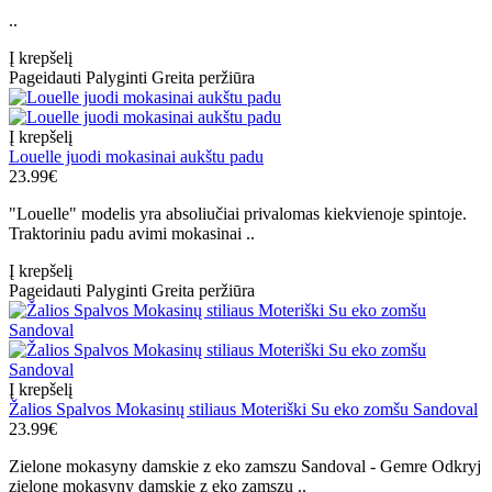
..
Į krepšelį
Pageidauti
Palyginti
Greita peržiūra
Į krepšelį
Louelle juodi mokasinai aukštu padu
23.99€
"Louelle" modelis yra absoliučiai privalomas kiekvienoje spintoje.
Traktoriniu padu avimi mokasinai ..
Į krepšelį
Pageidauti
Palyginti
Greita peržiūra
Į krepšelį
Žalios Spalvos Mokasinų stiliaus Moteriški Su eko zomšu Sandoval
23.99€
Zielone mokasyny damskie z eko zamszu Sandoval - Gemre Odkryj
zielone mokasyny damskie z eko zamszu ..