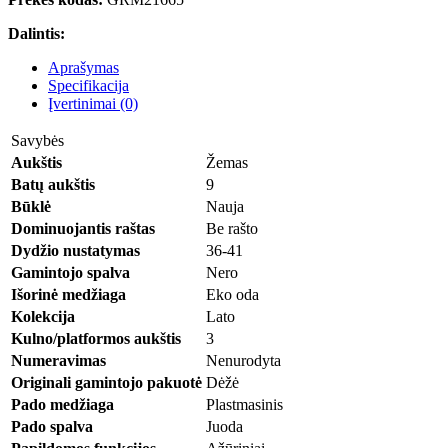
Dalintis:
Aprašymas
Specifikacija
Įvertinimai (0)
Savybės
Aukštis
Žemas
Batų aukštis
9
Būklė
Nauja
Dominuojantis raštas
Be rašto
Dydžio nustatymas
36-41
Gamintojo spalva
Nero
Išorinė medžiaga
Eko oda
Kolekcija
Lato
Kulno/platformos aukštis
3
Numeravimas
Nenurodyta
Originali gamintojo pakuotė
Dėžė
Pado medžiaga
Plastmasinis
Pado spalva
Juoda