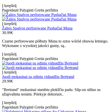
Į krepšelį
Pageidauti
Palyginti
Greita peržiūra
Į krepšelį
Žalios Spalvos perforowane Pusbačiai Muna
30.99€
Czarne perforowane półbuty Muna to sztos wśród obuwia letniego.
Wykonane z wysokiej jakości gumy, są..
Į krepšelį
Pageidauti
Palyginti
Greita peržiūra
Į krepšelį
Juodi mokasinai su odiniu vidpadžiu Bertrand
29.99€
"Bertrand" mokasinai stambiu plokščiu padu. Slip-on stilius su
užapvalinta nosimi. Priekyje dekoruot..
Į krepšelį
Pageidauti
Palyginti
Greita peržiūra