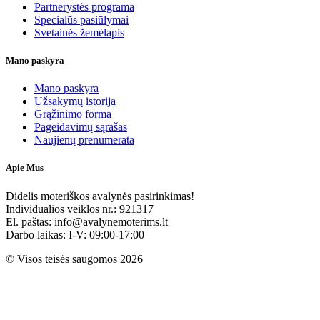
Partnerystės programa
Specialūs pasiūlymai
Svetainės žemėlapis
Mano paskyra
Mano paskyra
Užsakymų istorija
Grąžinimo forma
Pageidavimų sąrašas
Naujienų prenumerata
Apie Mus
Didelis moteriškos avalynės pasirinkimas!
Individualios veiklos nr.: 921317
El. paštas: info@avalynemoterims.lt
Darbo laikas: I-V: 09:00-17:00
© Visos teisės saugomos 2026