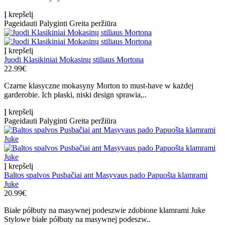
Į krepšelį
Pageidauti
Palyginti
Greita peržiūra
Į krepšelį
Juodi Klasikiniai Mokasinų stiliaus Mortona
22.99€
Czarne klasyczne mokasyny Morton to must-have w każdej
garderobie. Ich płaski, niski design sprawia,..
Į krepšelį
Pageidauti
Palyginti
Greita peržiūra
Į krepšelį
Baltos spalvos Pusbačiai ant Masyvaus pado Papuošta klamrami
Juke
20.99€
Białe półbuty na masywnej podeszwie zdobione klamrami Juke
Stylowe białe półbuty na masywnej podeszw..