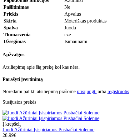
Papildomos funkcijos
Ažūriniai
Pašiltinimas
Ne
Priekis
Apvalus
Skirta
Moteriškas produktas
Spalva
Juoda
Tłumaczenia
cze
Užsegimas
Įsimaunami
Apžvalgos
Atsiliepimų apie šią prekę kol kas nėra.
Parašyti įvertinimą
Norėdami palikti atsiliepimą prašome
prisijungti
arba
registruotis
Susijusios prekės
Į krepšelį
Juodi Ažūriniai Įsispiriamos Pusbačiai Solenne
28.99€