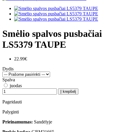
Smėlio spalvos pusbačiai
LS5379 TAUPE
22.99€
Dydis
Spalva
juodas
Į krepšelį
Pageidauti
Palyginti
Prieinamumas:
Sandėlyje
Prekės kodas:
GRM21665