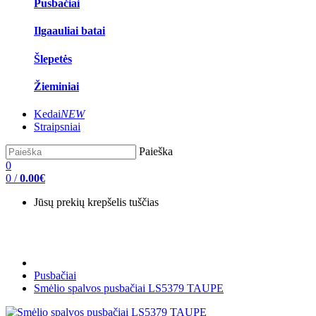
Pusbačiai
Ilgaauliai batai
Šlepetės
Žieminiai
Kedai
NEW
Straipsniai
Paieška
0
0
/
0.00€
Jūsų prekių krepšelis tuščias
Pusbačiai
Smėlio spalvos pusbačiai LS5379 TAUPE