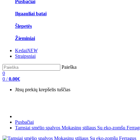
Pusbačiai
Ilgaauliai batai
Šlepetės
Žieminiai
Kedai
NEW
Straipsniai
Paieška
0
0
/
0.00€
Jūsų prekių krepšelis tuščias
Pusbačiai
Tamsiai smėlio spalvos Mokasinų stiliaus Su eko-zomšu Ferrag