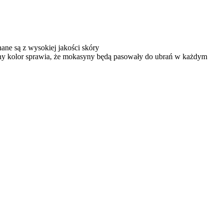
nane są z wysokiej jakości
skóry
salny kolor sprawia, że mokasyny będą pasowały do ubrań w każdym