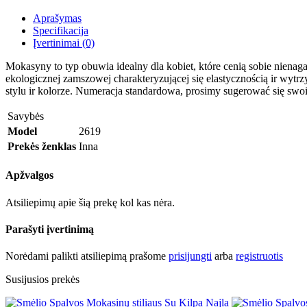
Aprašymas
Specifikacija
Įvertinimai (0)
Mokasyny
to typ obuwia idealny dla kobiet, które cenią sobie nien
ekologicznej
zamszowej
charakteryzującej się elastycznością ir wy
stylu ir kolorze. Numeracja standardowa, prosimy sugerować się sw
Savybės
Model
2619
Prekės ženklas
Inna
Apžvalgos
Atsiliepimų apie šią prekę kol kas nėra.
Parašyti įvertinimą
Norėdami palikti atsiliepimą prašome
prisijungti
arba
registruotis
Susijusios prekės