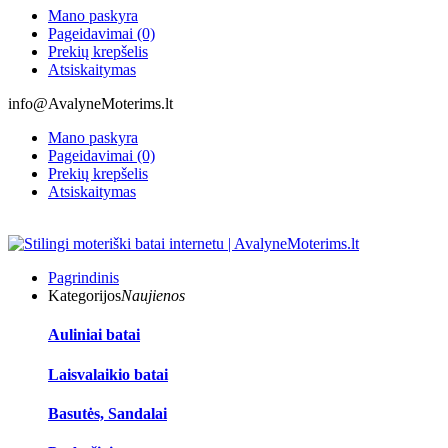
Mano paskyra
Pageidavimai (0)
Prekių krepšelis
Atsiskaitymas
info@AvalyneMoterims.lt
Mano paskyra
Pageidavimai (0)
Prekių krepšelis
Atsiskaitymas
Pagrindinis
Kategorijos
Naujienos
Auliniai batai
Laisvalaikio batai
Basutės, Sandalai