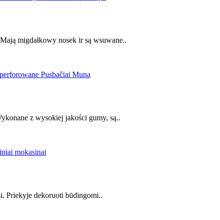
 Mają migdałkowy nosek ir są wsuwane..
ykonane z wysokiej jakości gumy, są..
i. Priekyje dekoruoti būdingomi..