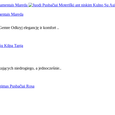
mentais Mareda
Gemre Odkryj elegancję ir komfort ..
jących niedrogiego, a jednocześnie..