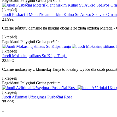
Pageidauti
Palyginti
Greita peržiūra
Į krepšelį
Juodi Pusbačiai Moteriški ant niskim Kulno Su Aukso Spalvos Orna
21.99€
Czarne półbuty damskie na niskim obcasie ze złotą ozdobą Mareda - 
Į krepšelį
Pageidauti
Palyginti
Greita peržiūra
Į krepšelį
Juodi Mokasinų stiliaus Su Kilpa Tanja
22.99€
Czarne mokasyny z klamerką Tanja to idealny wybór dla osób poszuku
Į krepšelį
Pageidauti
Palyginti
Greita peržiūra
Į krepšelį
Juodi Ažūriniai Užsegimas Pusbačiai Rosa
35.99€
..