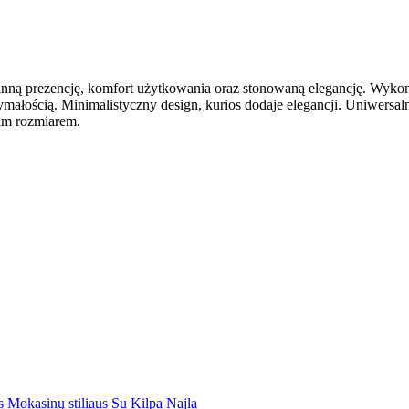
aganną prezencję, komfort użytkowania oraz stonowaną elegancję. Wyko
trzymałością. Minimalistyczny design, kurios dodaje elegancji. Uniwer
oim rozmiarem.