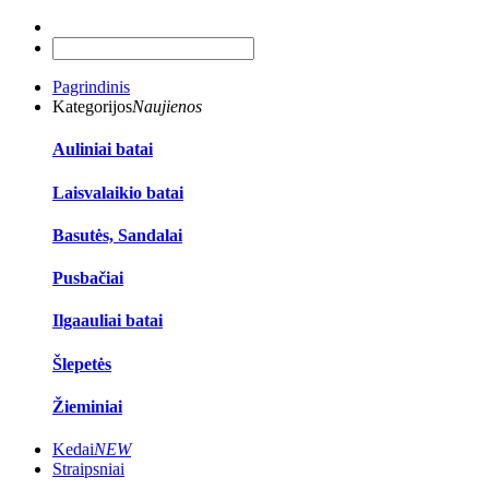
Pagrindinis
Kategorijos
Naujienos
Auliniai batai
Laisvalaikio batai
Basutės, Sandalai
Pusbačiai
Ilgaauliai batai
Šlepetės
Žieminiai
Kedai
NEW
Straipsniai