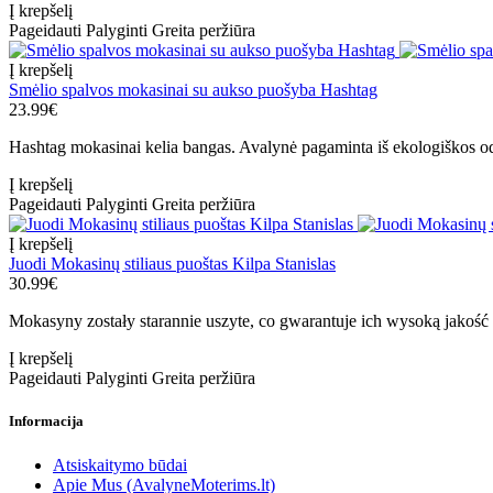
Į krepšelį
Pageidauti
Palyginti
Greita peržiūra
Į krepšelį
Smėlio spalvos mokasinai su aukso puošyba Hashtag
23.99€
Hashtag mokasinai kelia bangas. Avalynė pagaminta iš ekologiškos odo
Į krepšelį
Pageidauti
Palyginti
Greita peržiūra
Į krepšelį
Juodi Mokasinų stiliaus puoštas Kilpa Stanislas
30.99€
Mokasyny zostały starannie uszyte, co gwarantuje ich wysoką jakość
Į krepšelį
Pageidauti
Palyginti
Greita peržiūra
Informacija
Atsiskaitymo būdai
Apie Mus (AvalyneMoterims.lt)