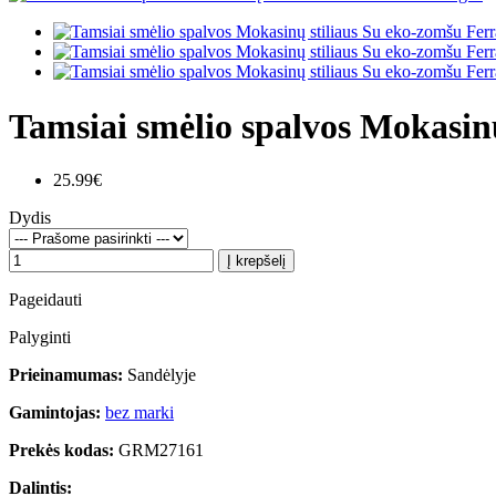
Tamsiai smėlio spalvos Mokasin
25.99€
Dydis
Į krepšelį
Pageidauti
Palyginti
Prieinamumas:
Sandėlyje
Gamintojas:
bez marki
Prekės kodas:
GRM27161
Dalintis: