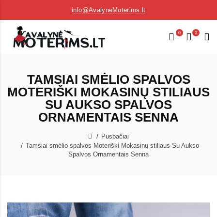
info@AvalyneMoterims.lt
0
0
TAMSIAI SMĖLIO SPALVOS
MOTERIŠKI MOKASINŲ STILIAUS
SU AUKSO SPALVOS
ORNAMENTAIS SENNA
Pusbačiai
Tamsiai smėlio spalvos Moteriški Mokasinų stiliaus Su Aukso
Spalvos Ornamentais Senna