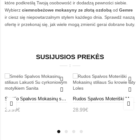
które podkreślą Twoją osobowość ir dodadzą pewności siebie.
Wybierz
ciemnobeżowe mokasyny ze złotą ozdobą
od
Gemre
ir ciesz się niepowtarzalnym stylem każdego dnia. Sprawdź naszą
ofertę ir przekonaj się, jak wiele mogą zmienić gerai dobrane buty.
SUSIJUSIOS PREKĖS
Smėlio Spalvos Mokasinų stiliaus Lakuoti Su cyrkoniowym motylkiem Sanita
Rudos Spalvos Moteriški Mokasinų stiliaus Su krowie łaty Loles
25.99€
28.99€