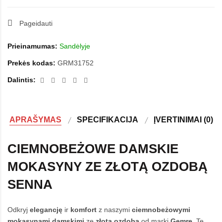
Pageidauti
Prieinamumas:
Sandėlyje
Prekės kodas:
GRM31752
Dalintis:
APRAŠYMAS
SPECIFIKACIJA
ĮVERTINIMAI (0)
CIEMNOBEŻOWE DAMSKIE
MOKASYNY ZE ZŁOTĄ OZDOBĄ
SENNA
Odkryj
elegancję
ir
komfort
z naszymi
ciemnobeżowymi
mokasynami damskimi
ze
złotą ozdobą
od marki
Gemre
. Te