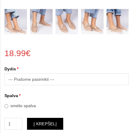
18.99€
Dydis
Spalva
smėlio spalva
Į KREPŠELĮ