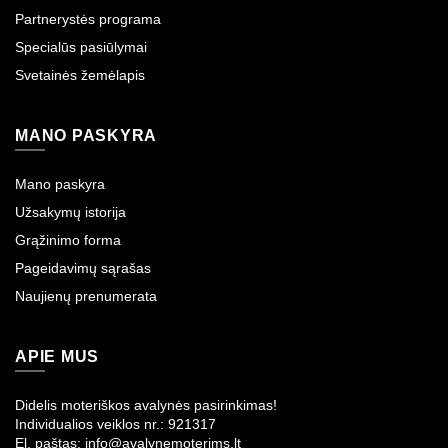
Partnerystės programa
Specialūs pasiūlymai
Svetainės žemėlapis
MANO PASKYRA
Mano paskyra
Užsakymų istorija
Grąžinimo forma
Pageidavimų sąrašas
Naujienų prenumerata
APIE MUS
Didelis moteriškos avalynės pasirinkimas!
Individualios veiklos nr.: 921317
El. paštas: info@avalynemoterims.lt