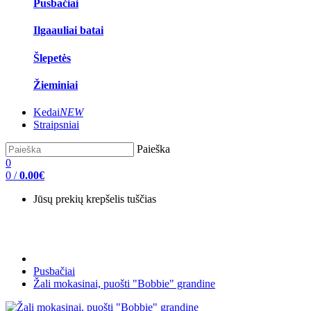
Pusbačiai
Ilgaauliai batai
Šlepetės
Žieminiai
Kedai
NEW
Straipsniai
Paieška
0
0
/
0.00€
Jūsų prekių krepšelis tuščias
Pusbačiai
Žali mokasinai, puošti "Bobbie" grandine