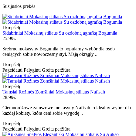
Susijusios prekės
Į krepšelį
Sidabriniai Mokasinų stiliaus Su ozdobną agrafką Bogumila
25.99€
Srebrne mokasyny Bogumila to popularny wybór dla osób
ceniących sobie nowoczesny styl. Mają okrągły ..
Į krepšelį
Pageidauti
Palyginti
Greita peržiūra
Į krepšelį
Tamsiai Rožinės Zomšiniai Mokasinų stiliaus Nafisah
28.99€
Ciemnoróżowe zamszowe mokasyny Nafisah to idealny wybór dla
każdej kobiety, która ceni sobie wygodę ..
Į krepšelį
Pageidauti
Palyginti
Greita peržiūra