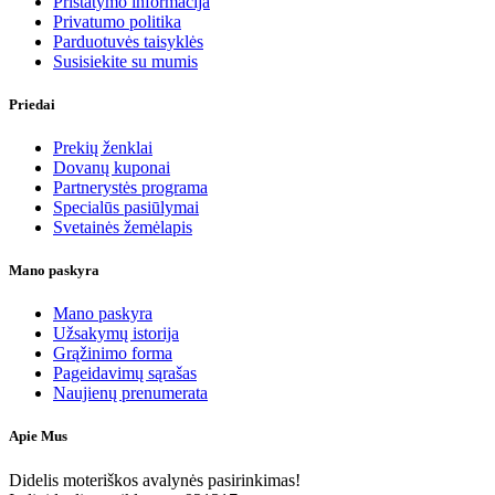
Pristatymo informacija
Privatumo politika
Parduotuvės taisyklės
Susisiekite su mumis
Priedai
Prekių ženklai
Dovanų kuponai
Partnerystės programa
Specialūs pasiūlymai
Svetainės žemėlapis
Mano paskyra
Mano paskyra
Užsakymų istorija
Grąžinimo forma
Pageidavimų sąrašas
Naujienų prenumerata
Apie Mus
Didelis moteriškos avalynės pasirinkimas!