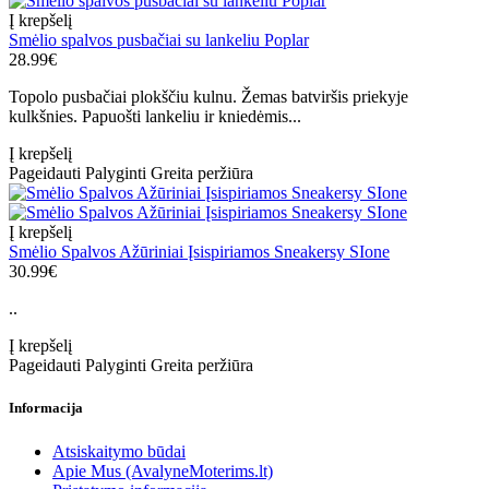
Į krepšelį
Smėlio spalvos pusbačiai su lankeliu Poplar
28.99€
Topolo pusbačiai plokščiu kulnu. Žemas batviršis priekyje
kulkšnies. Papuošti lankeliu ir kniedėmis...
Į krepšelį
Pageidauti
Palyginti
Greita peržiūra
Į krepšelį
Smėlio Spalvos Ažūriniai Įsispiriamos Sneakersy SIone
30.99€
..
Į krepšelį
Pageidauti
Palyginti
Greita peržiūra
Informacija
Atsiskaitymo būdai
Apie Mus (AvalyneMoterims.lt)