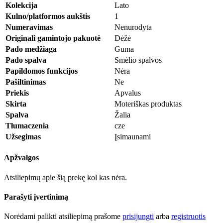
Kolekcija
Lato
Kulno/platformos aukštis
1
Numeravimas
Nenurodyta
Originali gamintojo pakuotė
Dėžė
Pado medžiaga
Guma
Pado spalva
Smėlio spalvos
Papildomos funkcijos
Nėra
Pašiltinimas
Ne
Priekis
Apvalus
Skirta
Moteriškas produktas
Spalva
Žalia
Tłumaczenia
cze
Užsegimas
Įsimaunami
Apžvalgos
Atsiliepimų apie šią prekę kol kas nėra.
Parašyti įvertinimą
Norėdami palikti atsiliepimą prašome
prisijungti
arba
registruotis