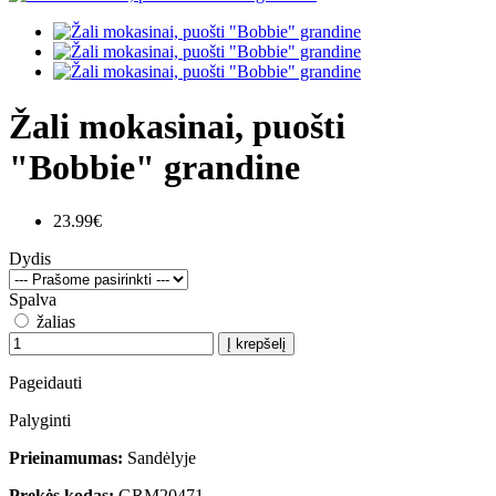
Žali mokasinai, puošti
"Bobbie" grandine
23.99€
Dydis
Spalva
žalias
Į krepšelį
Pageidauti
Palyginti
Prieinamumas:
Sandėlyje
Prekės kodas:
GRM20471