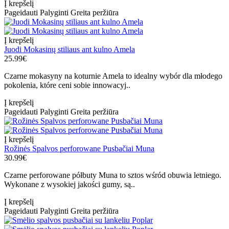
Į krepšelį
Pageidauti
Palyginti
Greita peržiūra
Į krepšelį
Juodi Mokasinų stiliaus ant kulno Amela
25.99€
Czarne mokasyny na koturnie Amela to idealny wybór dla młodego
pokolenia, które ceni sobie innowacyj..
Į krepšelį
Pageidauti
Palyginti
Greita peržiūra
Į krepšelį
Rožinės Spalvos perforowane Pusbačiai Muna
30.99€
Czarne perforowane półbuty Muna to sztos wśród obuwia letniego.
Wykonane z wysokiej jakości gumy, są..
Į krepšelį
Pageidauti
Palyginti
Greita peržiūra