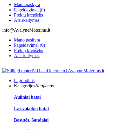
Mano paskyra
Pageidavimai (0)
Prekių krepšelis
Atsiskaitymas
info@AvalyneMoterims.lt
Mano paskyra
Pageidavimai (0)
Prekių krepšelis
Atsiskaitymas
Pagrindinis
Kategorijos
Naujienos
Auliniai batai
Laisvalaikio batai
Basutės, Sandalai