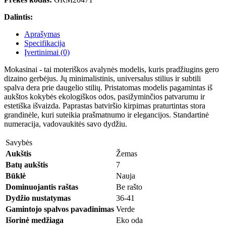
Dalintis:
Aprašymas
Specifikacija
Įvertinimai (0)
Mokasinai - tai moteriškos avalynės modelis, kuris pradžiugins gero
dizaino gerbėjus. Jų minimalistinis, universalus stilius ir subtili
spalva dera prie daugelio stilių. Pristatomas modelis pagamintas iš
aukštos kokybės ekologiškos odos, pasižyminčios patvarumu ir
estetiška išvaizda. Paprastas batviršio kirpimas praturtintas stora
grandinėle, kuri suteikia prašmatnumo ir elegancijos. Standartinė
numeracija, vadovaukitės savo dydžiu.
Savybės
Aukštis
Žemas
Batų aukštis
7
Būklė
Nauja
Dominuojantis raštas
Be rašto
Dydžio nustatymas
36-41
Gamintojo spalvos pavadinimas
Verde
Išorinė medžiaga
Eko oda