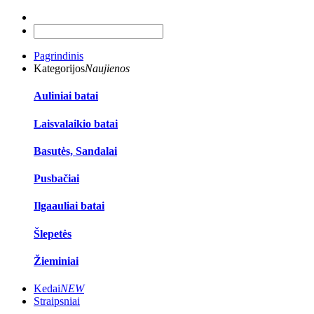
Pagrindinis
Kategorijos
Naujienos
Auliniai batai
Laisvalaikio batai
Basutės, Sandalai
Pusbačiai
Ilgaauliai batai
Šlepetės
Žieminiai
Kedai
NEW
Straipsniai