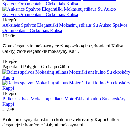
Į krepšelį
Auksinės Spalvos Elegantiški Mokasinų stiliaus Su Aukso Spalvos
Ornamentais i Cirkoniais Kalisa
19.99€
Złote eleganckie mokasyny ze złotą ozdobą ir cyrkoniami Kalisa
Odkryj złote eleganckie mokasyny Kali..
Į krepšelį
Pageidauti
Palyginti
Greita peržiūra
Į krepšelį
Baltos spalvos Mokasinų stiliaus Moteriški ant kulno Su ekoskóry
Kappi
21.99€
Białe mokasyny damskie na koturnie z ekoskóry Kappi Odkryj
elegancję ir komfort z białymi mokasynami..