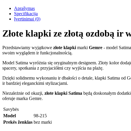
Aprašymas
Specifikacija
Įvertinimai (0)
Złote klapki ze złotą ozdobą ir
Przedstawiamy wyjątkowe
złote klapki
marki
Gemre
- model Satima.
swoim wyglądem ir funkcjonalnością.
Model Satima wyróżnia się oryginalnym designem. Złoty kolor dodaje
spacery, spotkania z przyjaciółmi czy wyjścia na plażę.
Dzięki solidnemu wykonaniu ir dbałości o detale, klapki Satima od G
ir bardziej eleganckimi stylizacjami.
Niezależnie od okazji,
złote klapki Satima
będą doskonałym dodatkiem
oferuje marka Gemre.
Savybės
Model
98-215
Prekės ženklas
bez marki