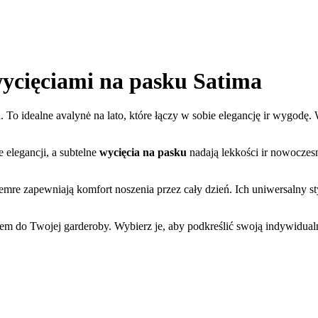
 wycięciami na pasku Satima
 To idealne avalynė na lato, które łączy w sobie elegancję ir wygodę.
 elegancji, a subtelne
wycięcia na pasku
nadają lekkości ir nowoczes
emre zapewniają komfort noszenia przez cały dzień. Ich uniwersalny s
 do Twojej garderoby. Wybierz je, aby podkreślić swoją indywidualność 