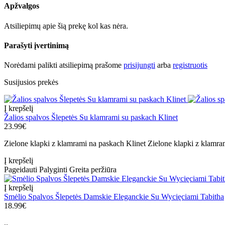
Apžvalgos
Atsiliepimų apie šią prekę kol kas nėra.
Parašyti įvertinimą
Norėdami palikti atsiliepimą prašome
prisijungti
arba
registruotis
Susijusios prekės
Į krepšelį
Žalios spalvos Šlepetės Su klamrami su paskach Klinet
23.99€
Zielone klapki z klamrami na paskach Klinet Zielone klapki z klamram
Į krepšelį
Pageidauti
Palyginti
Greita peržiūra
Į krepšelį
Smėlio Spalvos Šlepetės Damskie Eleganckie Su Wycięciami Tabitha
18.99€
..