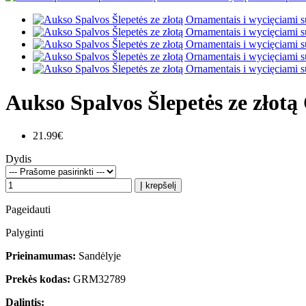
Aukso Spalvos Šlepetės ze złot
21.99€
Dydis
Į krepšelį
Pageidauti
Palyginti
Prieinamumas:
Sandėlyje
Prekės kodas:
GRM32789
Dalintis: