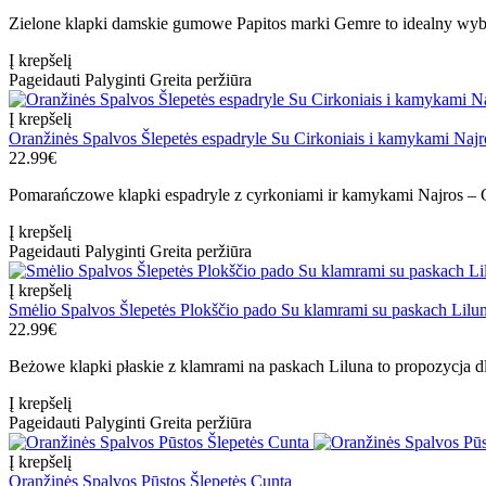
Zielone klapki damskie gumowe Papitos marki Gemre to idealny wyb
Į krepšelį
Pageidauti
Palyginti
Greita peržiūra
Į krepšelį
Oranžinės Spalvos Šlepetės espadryle Su Cirkoniais i kamykami Najr
22.99€
Pomarańczowe klapki espadryle z cyrkoniami ir kamykami Najros 
Į krepšelį
Pageidauti
Palyginti
Greita peržiūra
Į krepšelį
Smėlio Spalvos Šlepetės Plokščio pado Su klamrami su paskach Lilu
22.99€
Beżowe klapki płaskie z klamrami na paskach Liluna to propozycja d
Į krepšelį
Pageidauti
Palyginti
Greita peržiūra
Į krepšelį
Oranžinės Spalvos Pūstos Šlepetės Cunta