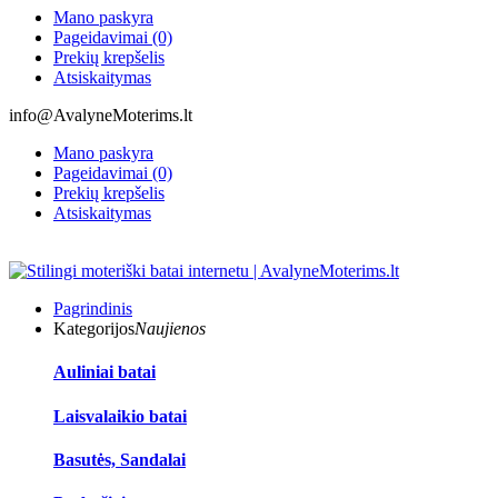
Mano paskyra
Pageidavimai (0)
Prekių krepšelis
Atsiskaitymas
info@AvalyneMoterims.lt
Mano paskyra
Pageidavimai (0)
Prekių krepšelis
Atsiskaitymas
Pagrindinis
Kategorijos
Naujienos
Auliniai batai
Laisvalaikio batai
Basutės, Sandalai