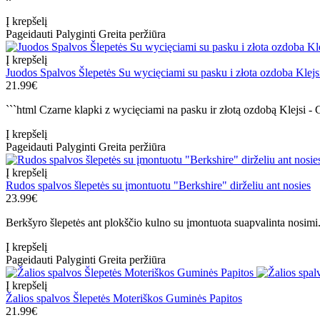
Į krepšelį
Pageidauti
Palyginti
Greita peržiūra
Į krepšelį
Juodos Spalvos Šlepetės Su wycięciami su pasku i złota ozdoba Klejs
21.99€
```html Czarne klapki z wycięciami na pasku ir złotą ozdobą Klejsi -
Į krepšelį
Pageidauti
Palyginti
Greita peržiūra
Į krepšelį
Rudos spalvos šlepetės su įmontuotu "Berkshire" dirželiu ant nosies
23.99€
Berkšyro šlepetės ant plokščio kulno su įmontuota suapvalinta nosimi.
Į krepšelį
Pageidauti
Palyginti
Greita peržiūra
Į krepšelį
Žalios spalvos Šlepetės Moteriškos Guminės Papitos
21.99€