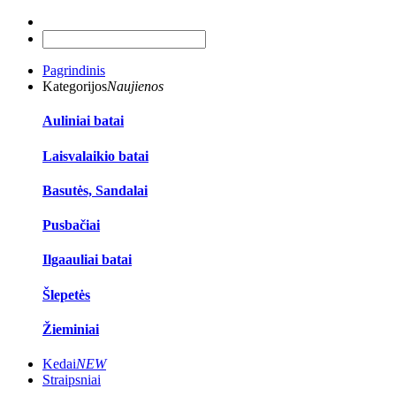
Pagrindinis
Kategorijos
Naujienos
Auliniai batai
Laisvalaikio batai
Basutės, Sandalai
Pusbačiai
Ilgaauliai batai
Šlepetės
Žieminiai
Kedai
NEW
Straipsniai