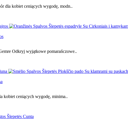
ór dla kobiet ceniących wygodę, modn..
os
– Gemre Odkryj wyjątkowe pomarańczowe..
na
la kobiet ceniących wygodę, minima..