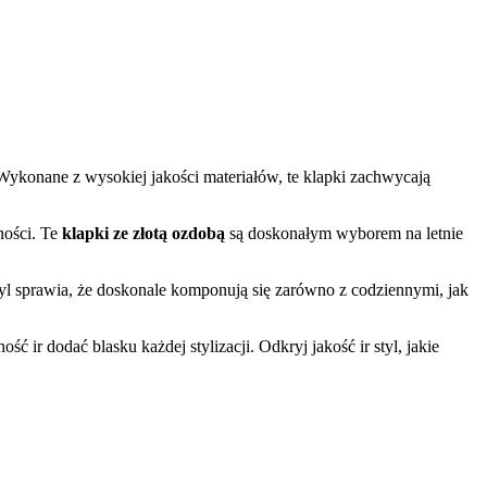
 Wykonane z wysokiej jakości materiałów, te klapki zachwycają
ności. Te
klapki ze złotą ozdobą
są doskonałym wyborem na letnie
tyl sprawia, że doskonale komponują się zarówno z codziennymi, jak
ir dodać blasku każdej stylizacji. Odkryj jakość ir styl, jakie