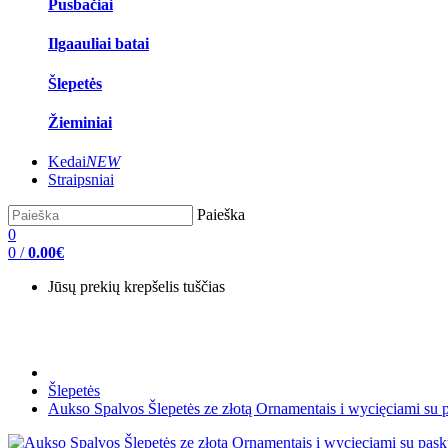
Pusbačiai
Ilgaauliai batai
Šlepetės
Žieminiai
Kedai
NEW
Straipsniai
Paieška
0
0
/
0.00€
Jūsų prekių krepšelis tuščias
Šlepetės
Aukso Spalvos Šlepetės ze złotą Ornamentais i wycięciami su 