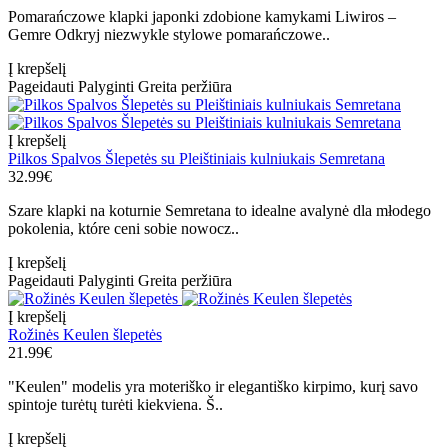
Pomarańczowe klapki japonki zdobione kamykami Liwiros –
Gemre Odkryj niezwykle stylowe pomarańczowe..
Į krepšelį
Pageidauti
Palyginti
Greita peržiūra
Į krepšelį
Pilkos Spalvos Šlepetės su Pleištiniais kulniukais Semretana
32.99€
Szare klapki na koturnie Semretana to idealne avalynė dla młodego
pokolenia, które ceni sobie nowocz..
Į krepšelį
Pageidauti
Palyginti
Greita peržiūra
Į krepšelį
Rožinės Keulen šlepetės
21.99€
"Keulen" modelis yra moteriško ir elegantiško kirpimo, kurį savo
spintoje turėtų turėti kiekviena. Š..
Į krepšelį