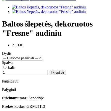
Baltos šlepetės, dekoruotos
"Fresne" audiniu
21.99€
Dydis
Spalva
balta
Į krepšelį
Pageidauti
Palyginti
Prieinamumas:
Sandėlyje
Prekės kodas:
GRM21113