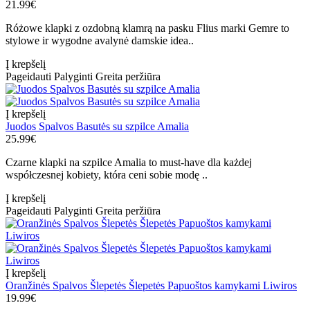
21.99€
Różowe klapki z ozdobną klamrą na pasku Flius marki Gemre to
stylowe ir wygodne avalynė damskie idea..
Į krepšelį
Pageidauti
Palyginti
Greita peržiūra
Į krepšelį
Juodos Spalvos Basutės su szpilce Amalia
25.99€
Czarne klapki na szpilce Amalia to must-have dla każdej
współczesnej kobiety, która ceni sobie modę ..
Į krepšelį
Pageidauti
Palyginti
Greita peržiūra
Į krepšelį
Oranžinės Spalvos Šlepetės Šlepetės Papuoštos kamykami Liwiros
19.99€