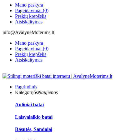
Mano paskyra
Pageidavimai (0)
Prekių krepšelis
Atsiskaitymas
info@AvalyneMoterims.lt
Mano paskyra
Pageidavimai (0)
Prekių krepšelis
Atsiskaitymas
Pagrindinis
Kategorijos
Naujienos
Auliniai batai
Laisvalaikio batai
Basutės, Sandalai