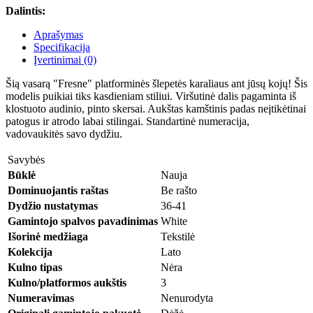
Dalintis:
Aprašymas
Specifikacija
Įvertinimai (0)
Šią vasarą "Fresne" platforminės šlepetės karaliaus ant jūsų kojų! Šis
modelis puikiai tiks kasdieniam stiliui. Viršutinė dalis pagaminta iš
klostuoto audinio, pinto skersai. Aukštas kamštinis padas neįtikėtinai
patogus ir atrodo labai stilingai. Standartinė numeracija,
vadovaukitės savo dydžiu.
Savybės
Būklė
Nauja
Dominuojantis raštas
Be rašto
Dydžio nustatymas
36-41
Gamintojo spalvos pavadinimas
White
Išorinė medžiaga
Tekstilė
Kolekcija
Lato
Kulno tipas
Nėra
Kulno/platformos aukštis
3
Numeravimas
Nenurodyta