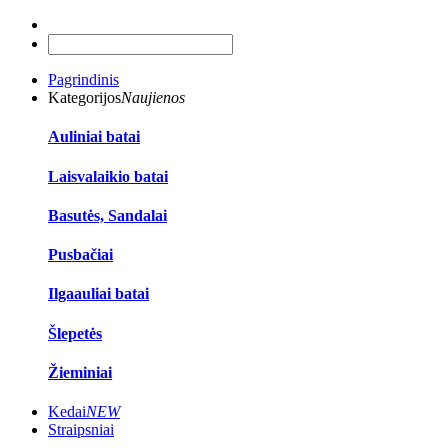
Pagrindinis
Kategorijos
Naujienos
Auliniai batai
Laisvalaikio batai
Basutės, Sandalai
Pusbačiai
Ilgaauliai batai
Šlepetės
Žieminiai
Kedai
NEW
Straipsniai