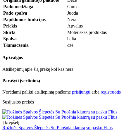
Originali gamintojo pakuotė
Dėžė
Pado medžiaga
Guma
Pado spalva
Juoda
Papildomos funkcijos
Nėra
Priekis
Apvalus
Skirta
Moteriškas produktas
Spalva
balta
Tłumaczenia
cze
Apžvalgos
Atsiliepimų apie šią prekę kol kas nėra.
Parašyti įvertinimą
Norėdami palikti atsiliepimą prašome
prisijungti
arba
registruotis
Susijusios prekės
Į krepšelį
Rožinės Spalvos Šlepetės Su Puošnia klamrą su pasku Flius