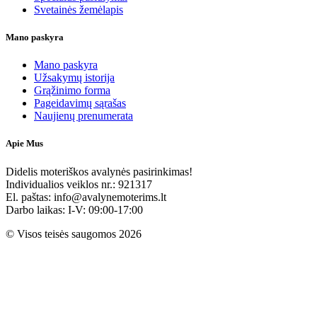
Svetainės žemėlapis
Mano paskyra
Mano paskyra
Užsakymų istorija
Grąžinimo forma
Pageidavimų sąrašas
Naujienų prenumerata
Apie Mus
Didelis moteriškos avalynės pasirinkimas!
Individualios veiklos nr.: 921317
El. paštas: info@avalynemoterims.lt
Darbo laikas: I-V: 09:00-17:00
© Visos teisės saugomos 2026