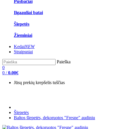
Pusbačiai
Ilgaauliai batai
Šlepetės
Žieminiai
Kedai
NEW
Straipsniai
Paieška
0
0
/
0.00€
Jūsų prekių krepšelis tuščias
Šlepetės
Baltos šlepetės, dekoruotos "Fresne" audiniu