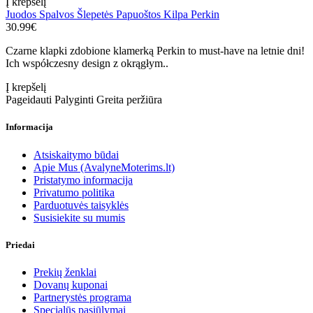
Į krepšelį
Juodos Spalvos Šlepetės Papuoštos Kilpa Perkin
30.99€
Czarne klapki zdobione klamerką Perkin to must-have na letnie dni!
Ich współczesny design z okrągłym..
Į krepšelį
Pageidauti
Palyginti
Greita peržiūra
Informacija
Atsiskaitymo būdai
Apie Mus (AvalyneMoterims.lt)
Pristatymo informacija
Privatumo politika
Parduotuvės taisyklės
Susisiekite su mumis
Priedai
Prekių ženklai
Dovanų kuponai
Partnerystės programa
Specialūs pasiūlymai