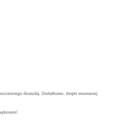
nowoczesnego išvaizdą. Dodatkowo, dzięki wsuwanej
 wyborem!