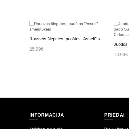
Baltos Spalvos Šlepetės su szpilce Evelina
Rausvos šlepetės, puoštos "Asselt" smeigtukais
25.99€
18.99€
Į krepšelį
Į kr
INFORMACIJA
PRIEDAI