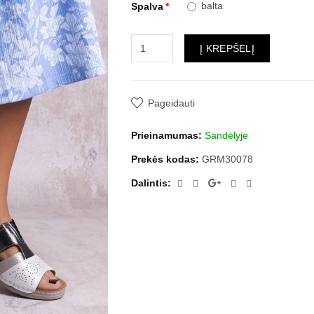
balta
Spalva
Į KREPŠELĮ
Pageidauti
Prieinamumas:
Sandėlyje
Prekės kodas:
GRM30078
Dalintis: