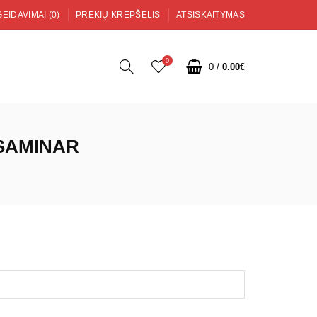
EIDAVIMAI (0)
PREKIŲ KREPŠELIS
ATSISKAITYMAS
0
0
/
0.00€
SAMINAR