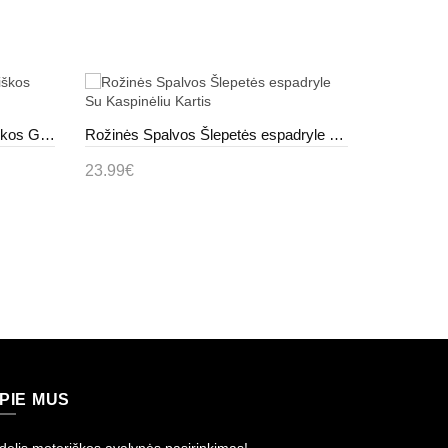
Žalios spalvos Šlepetės Moteriškos Guminės Papitos
Rožinės Spalvos Šlepetės espadryle Su Kaspinėliu Kartis
23.99€
19.99€
Į krepšelį
Į krepš
PIE MUS