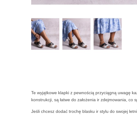
Te wyjątkowe klapki z pewnością przyciągną uwagę każd
konstrukcji, są łatwe do założenia ir zdejmowania, co s
Jeśli chcesz dodać trochę blasku ir stylu do swojej le