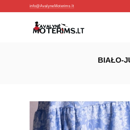
info@AvalyneMoterims.lt
BIAŁO-