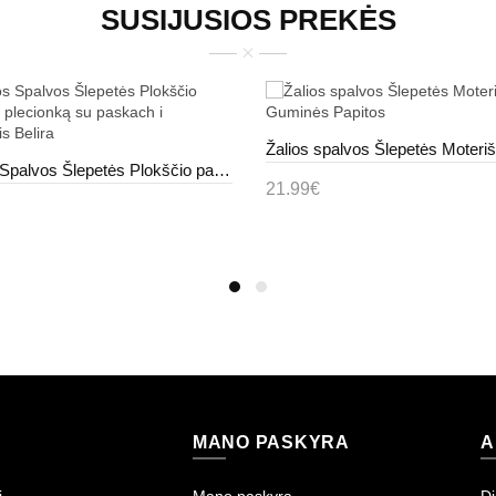
SUSIJUSIOS PREKĖS
Juodos Spalvos Šlepetės Plokščio pado Su plecionką su paskach i Cirkoniais Belira
21.99€
Į krepšelį
epšelį
MANO PASKYRA
A