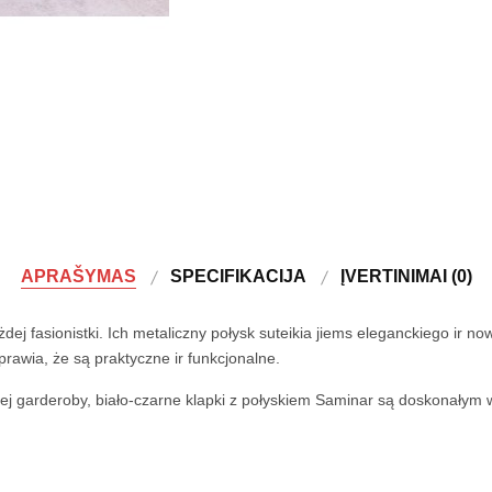
APRAŠYMAS
SPECIFIKACIJA
ĮVERTINIMAI (0)
ej fasionistki. Ich metaliczny połysk suteikia jiems eleganckiego ir 
prawia, że są praktyczne ir funkcjonalne.
tniej garderoby, biało-czarne klapki z połyskiem Saminar są doskonałym