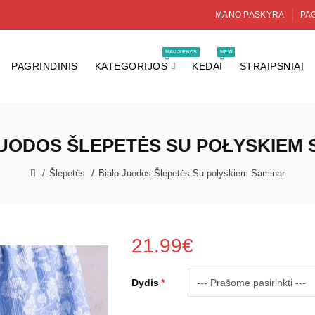
MANO PASKYRA
PAG
NAUJIENOS
NEW
PAGRINDINIS
KATEGORIJOS
KEDAI
STRAIPSNIAI
JUODOS ŠLEPETĖS SU POŁYSKIEM 
Šlepetės
Biało-Juodos Šlepetės Su połyskiem Saminar
21.99€
Dydis