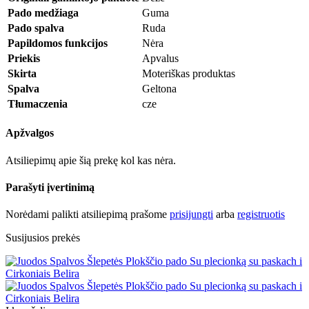
Pado medžiaga
Guma
Pado spalva
Ruda
Papildomos funkcijos
Nėra
Priekis
Apvalus
Skirta
Moteriškas produktas
Spalva
Geltona
Tłumaczenia
cze
Apžvalgos
Atsiliepimų apie šią prekę kol kas nėra.
Parašyti įvertinimą
Norėdami palikti atsiliepimą prašome
prisijungti
arba
registruotis
Susijusios prekės