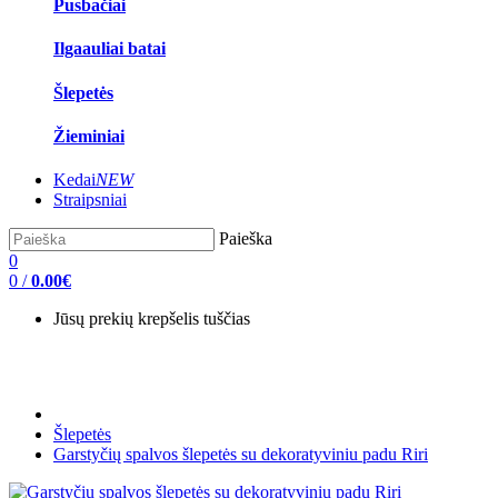
Pusbačiai
Ilgaauliai batai
Šlepetės
Žieminiai
Kedai
NEW
Straipsniai
Paieška
0
0
/
0.00€
Jūsų prekių krepšelis tuščias
Šlepetės
Garstyčių spalvos šlepetės su dekoratyviniu padu Riri