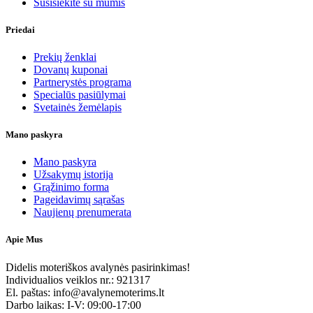
Susisiekite su mumis
Priedai
Prekių ženklai
Dovanų kuponai
Partnerystės programa
Specialūs pasiūlymai
Svetainės žemėlapis
Mano paskyra
Mano paskyra
Užsakymų istorija
Grąžinimo forma
Pageidavimų sąrašas
Naujienų prenumerata
Apie Mus
Didelis moteriškos avalynės pasirinkimas!
Individualios veiklos nr.: 921317
El. paštas: info@avalynemoterims.lt
Darbo laikas: I-V: 09:00-17:00