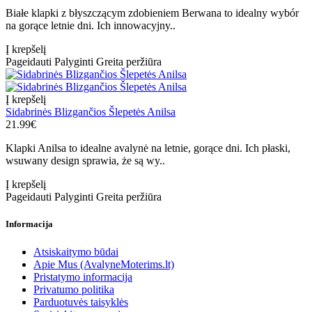
Białe klapki z błyszczącym zdobieniem Berwana to idealny wybór
na gorące letnie dni. Ich innowacyjny..
Į krepšelį
Pageidauti
Palyginti
Greita peržiūra
Į krepšelį
Sidabrinės Blizgančios Šlepetės Anilsa
21.99€
Klapki Anilsa to idealne avalynė na letnie, gorące dni. Ich płaski,
wsuwany design sprawia, że są wy..
Į krepšelį
Pageidauti
Palyginti
Greita peržiūra
Informacija
Atsiskaitymo būdai
Apie Mus (AvalyneMoterims.lt)
Pristatymo informacija
Privatumo politika
Parduotuvės taisyklės