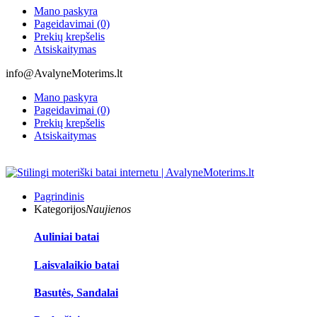
Mano paskyra
Pageidavimai (0)
Prekių krepšelis
Atsiskaitymas
info@AvalyneMoterims.lt
Mano paskyra
Pageidavimai (0)
Prekių krepšelis
Atsiskaitymas
Pagrindinis
Kategorijos
Naujienos
Auliniai batai
Laisvalaikio batai
Basutės, Sandalai