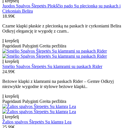
Į krepšelį
Juodos Spalvos Šlepetės Plokščio pado Su plecionką su paskach i
Cirkoniais Belira
18.99€
Czarne klapki płaskie z plecionką na paskach ir cyrkoniami Belira
Odkryj elegancję ir wygodę z czarn..
Į krepšelį
Pageidauti
Palyginti
Greita peržiūra
Į krepšelį
Smėlio Spalvos Šlepetės Su klamrami su paskach Rider
24.99€
Beżowe klapki z klamrami na paskach Rider – Gemre Odkryj
niezwykle wygodne ir stylowe beżowe klapki..
Į krepšelį
Pageidauti
Palyginti
Greita peržiūra
Į krepšelį
Žalios spalvos Šlepetės Su klamrą Lea
25.99€