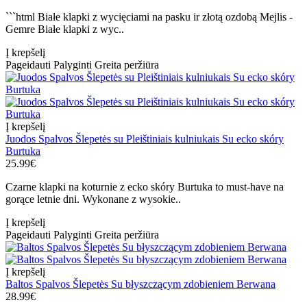
```html Białe klapki z wycięciami na pasku ir złotą ozdobą Mejlis -
Gemre Białe klapki z wyc..
Į krepšelį
Pageidauti
Palyginti
Greita peržiūra
Į krepšelį
Juodos Spalvos Šlepetės su Pleištiniais kulniukais Su ecko skóry
Burtuka
25.99€
Czarne klapki na koturnie z ecko skóry Burtuka to must-have na
gorące letnie dni. Wykonane z wysokie..
Į krepšelį
Pageidauti
Palyginti
Greita peržiūra
Į krepšelį
Baltos Spalvos Šlepetės Su błyszczącym zdobieniem Berwana
28.99€