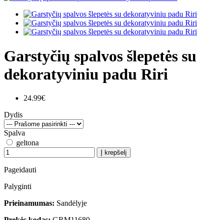
Garstyčių spalvos šlepetės su
dekoratyviniu padu Riri
24.99€
Dydis
Spalva
geltona
Į krepšelį
Pageidauti
Palyginti
Prieinamumas:
Sandėlyje
Prekės kodas:
GRM11680