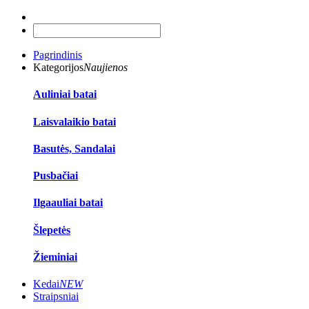
Pagrindinis
Kategorijos
Naujienos
Auliniai batai
Laisvalaikio batai
Basutės, Sandalai
Pusbačiai
Ilgaauliai batai
Šlepetės
Žieminiai
Kedai
NEW
Straipsniai