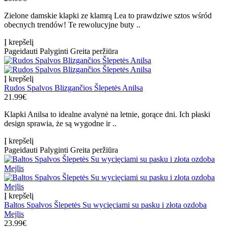
Zielone damskie klapki ze klamrą Lea to prawdziwe sztos wśród
obecnych trendów! Te rewolucyjne buty ..
Į krepšelį
Pageidauti
Palyginti
Greita peržiūra
Į krepšelį
Rudos Spalvos Blizgančios Šlepetės Anilsa
21.99€
Klapki Anilsa to idealne avalynė na letnie, gorące dni. Ich płaski
design sprawia, że są wygodne ir ..
Į krepšelį
Pageidauti
Palyginti
Greita peržiūra
Į krepšelį
Baltos Spalvos Šlepetės Su wycięciami su pasku i złota ozdoba
Mejlis
23.99€