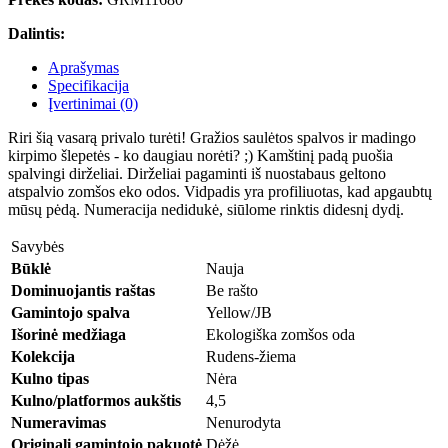
Dalintis:
Aprašymas
Specifikacija
Įvertinimai (0)
Riri šią vasarą privalo turėti! Gražios saulėtos spalvos ir madingo
kirpimo šlepetės - ko daugiau norėti? ;) Kamštinį padą puošia
spalvingi dirželiai. Dirželiai pagaminti iš nuostabaus geltono
atspalvio zomšos eko odos. Vidpadis yra profiliuotas, kad apgaubtų
mūsų pėdą. Numeracija nedidukė, siūlome rinktis didesnį dydį.
Savybės
Būklė
Nauja
Dominuojantis raštas
Be rašto
Gamintojo spalva
Yellow/JB
Išorinė medžiaga
Ekologiška zomšos oda
Kolekcija
Rudens-žiema
Kulno tipas
Nėra
Kulno/platformos aukštis
4,5
Numeravimas
Nenurodyta
Originali gamintojo pakuotė
Dėžė