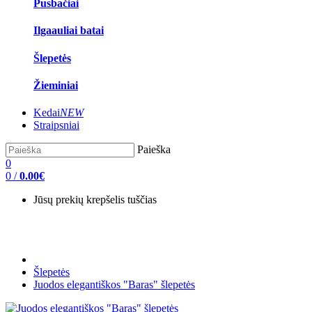
Pusbačiai
Ilgaauliai batai
Šlepetės
Žieminiai
Kedai
NEW
Straipsniai
Paieška
0
0
/
0.00€
Jūsų prekių krepšelis tuščias
Šlepetės
Juodos elegantiškos "Baras" šlepetės