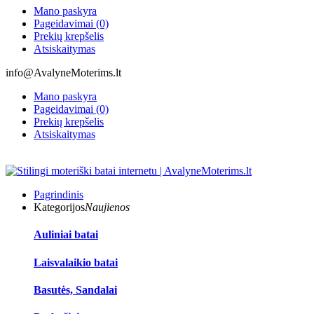
Mano paskyra
Pageidavimai (0)
Prekių krepšelis
Atsiskaitymas
info@AvalyneMoterims.lt
Mano paskyra
Pageidavimai (0)
Prekių krepšelis
Atsiskaitymas
Pagrindinis
Kategorijos
Naujienos
Auliniai batai
Laisvalaikio batai
Basutės, Sandalai