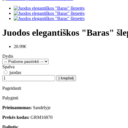
Juodos elegantiškos "Baras" šle
20.99€
Dydis
Spalva
juodas
Į krepšelį
Pageidauti
Palyginti
Prieinamumas:
Sandėlyje
Prekės kodas:
GRM16870
Dalintis: