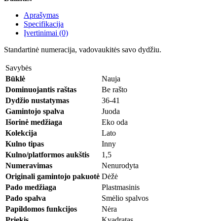
Aprašymas
Specifikacija
Įvertinimai (0)
Standartinė numeracija, vadovaukitės savo dydžiu.
Savybės
Būklė
Nauja
Dominuojantis raštas
Be rašto
Dydžio nustatymas
36-41
Gamintojo spalva
Juoda
Išorinė medžiaga
Eko oda
Kolekcija
Lato
Kulno tipas
Inny
Kulno/platformos aukštis
1,5
Numeravimas
Nenurodyta
Originali gamintojo pakuotė
Dėžė
Pado medžiaga
Plastmasinis
Pado spalva
Smėlio spalvos
Papildomos funkcijos
Nėra
Priekis
Kvadratas