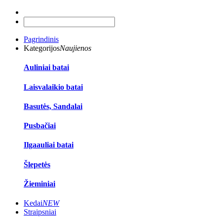
Pagrindinis
Kategorijos
Naujienos
Auliniai batai
Laisvalaikio batai
Basutės, Sandalai
Pusbačiai
Ilgaauliai batai
Šlepetės
Žieminiai
Kedai
NEW
Straipsniai