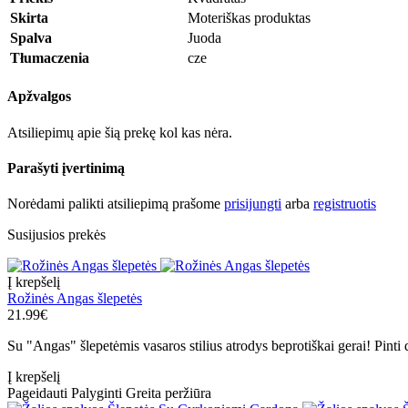
Skirta
Moteriškas produktas
Spalva
Juoda
Tłumaczenia
cze
Apžvalgos
Atsiliepimų apie šią prekę kol kas nėra.
Parašyti įvertinimą
Norėdami palikti atsiliepimą prašome
prisijungti
arba
registruotis
Susijusios prekės
Į krepšelį
Rožinės Angas šlepetės
21.99€
Su "Angas" šlepetėmis vasaros stilius atrodys beprotiškai gerai! Pinti di
Į krepšelį
Pageidauti
Palyginti
Greita peržiūra