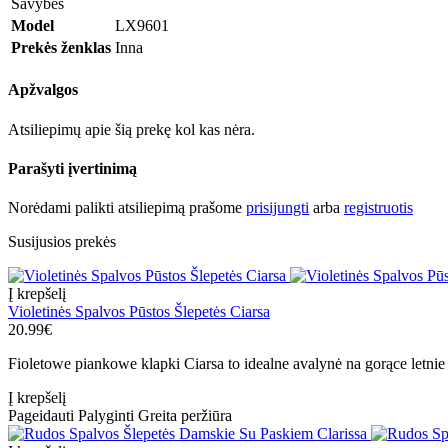
Savybės
Model
LX9601
Prekės ženklas
Inna
Apžvalgos
Atsiliepimų apie šią prekę kol kas nėra.
Parašyti įvertinimą
Norėdami palikti atsiliepimą prašome
prisijungti
arba
registruotis
Susijusios prekės
Į krepšelį
Violetinės Spalvos Pūstos Šlepetės Ciarsa
20.99€
Fioletowe piankowe klapki Ciarsa to idealne avalynė na gorące letnie 
Į krepšelį
Pageidauti
Palyginti
Greita peržiūra