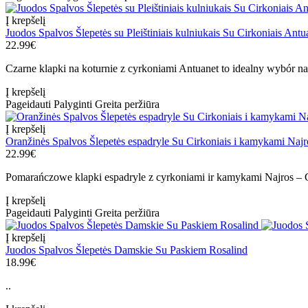
Į krepšelį
Juodos Spalvos Šlepetės su Pleištiniais kulniukais Su Cirkoniais Antu
22.99€
Czarne klapki na koturnie z cyrkoniami Antuanet to idealny wybór na le
Į krepšelį
Pageidauti
Palyginti
Greita peržiūra
Į krepšelį
Oranžinės Spalvos Šlepetės espadryle Su Cirkoniais i kamykami Najr
22.99€
Pomarańczowe klapki espadryle z cyrkoniami ir kamykami Najros 
Į krepšelį
Pageidauti
Palyginti
Greita peržiūra
Į krepšelį
Juodos Spalvos Šlepetės Damskie Su Paskiem Rosalind
18.99€
..