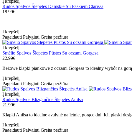
Į krepšelį
Rudos Spalvos Šlepetės Damskie Su Paskiem Clarissa
18.99€
..
Į krepšelį
Pageidauti
Palyginti
Greita peržiūra
Į krepšelį
Smėlio Spalvos Šlepetės Pūstos Su oczami Gorgesa
22.99€
Beżowe klapki piankowe z oczami Gorgesa to idealny wybór na gorące
Į krepšelį
Pageidauti
Palyginti
Greita peržiūra
Į krepšelį
Rudos Spalvos Blizgančios Šlepetės Anilsa
21.99€
Klapki Anilsa to idealne avalynė na letnie, gorące dni. Ich płaski desi
Į krepšelį
Pageidauti
Palyginti
Greita peržiūra