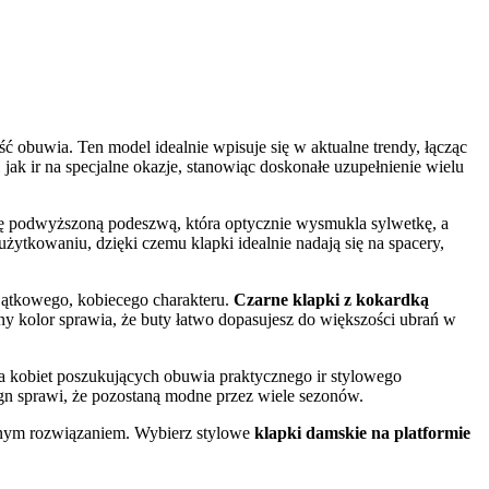
ć obuwia. Ten model idealnie wpisuje się w aktualne trendy, łącząc
jak ir na specjalne okazje, stanowiąc doskonałe uzupełnienie wielu
ę podwyższoną podeszwą, która optycznie wysmukla sylwetkę, a
tkowaniu, dzięki czemu klapki idealnie nadają się na spacery,
jątkowego, kobiecego charakteru.
Czarne klapki z kokardką
zny kolor sprawia, że buty łatwo dopasujesz do większości ubrań w
a kobiet poszukujących obuwia praktycznego ir stylowego
gn sprawi, że pozostaną modne przez wiele sezonów.
nym rozwiązaniem. Wybierz stylowe
klapki damskie na platformie