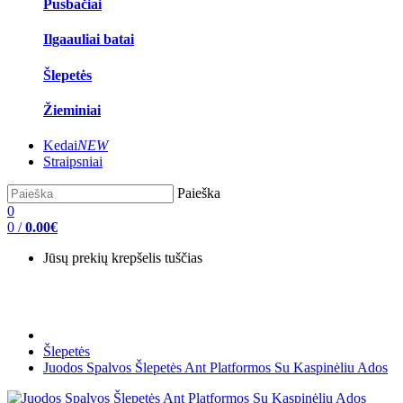
Pusbačiai
Ilgaauliai batai
Šlepetės
Žieminiai
Kedai
NEW
Straipsniai
Paieška
0
0
/
0.00€
Jūsų prekių krepšelis tuščias
Šlepetės
Juodos Spalvos Šlepetės Ant Platformos Su Kaspinėliu Ados