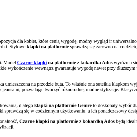
opozycja dla kobiet, które cenią wygodę, modny wygląd ir uniwersalnoś
rdki. Stylowe
klapki na platformie
sprawdzą się zarówno na co dzień, 
ni. Model
Czarne klapki
na platformie z kokardką Ados
wyróżnia si
ękkie wykończenie wewnątrz gwarantuje wygodę nawet przy dłuższym uży
a umieszczona na przodzie buta. To właśnie ona suteikia klapkom wy
 czy jeansami, pozwalając tworzyć różnorodne, modne stylizacje. Klasyc
tkowania, dlatego
klapki na platformie Gemre
to doskonały wybór dl
lapki sprawdzą się w codziennym użytkowaniu, a ich ponadczasowy desi
jonalność,
Czarne klapki na platformie z kokardką Ados
będą ideal
lizacji.