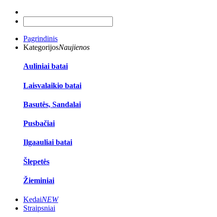
Pagrindinis
Kategorijos
Naujienos
Auliniai batai
Laisvalaikio batai
Basutės, Sandalai
Pusbačiai
Ilgaauliai batai
Šlepetės
Žieminiai
Kedai
NEW
Straipsniai