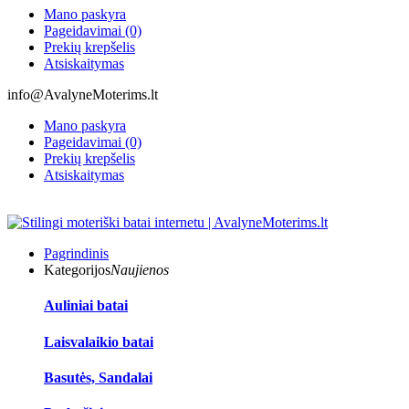
Mano paskyra
Pageidavimai (0)
Prekių krepšelis
Atsiskaitymas
info@AvalyneMoterims.lt
Mano paskyra
Pageidavimai (0)
Prekių krepšelis
Atsiskaitymas
Pagrindinis
Kategorijos
Naujienos
Auliniai batai
Laisvalaikio batai
Basutės, Sandalai