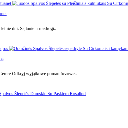
anet
tnie dni. Są tanie ir niedrogi..
os
– Gemre Odkryj wyjątkowe pomarańczowe..