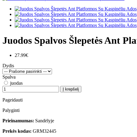
Juodos Spalvos Šlepetės Ant Pl
27.99€
Dydis
Spalva
juodas
Į krepšelį
Pageidauti
Palyginti
Prieinamumas:
Sandėlyje
Prekės kodas:
GRM32445