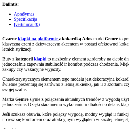
Dalintis:
Aprašymas
Specifikacija
Įvertinimai (0)
Czarne
klapki na platformie
z kokardką Ados
marki
Gemre
to pr
klasyczną czerń z dziewczęcym akcentem w postaci efektownej koka
letnich stylizacji.
Buty z
kategorii
klapki
to niezbędny element garderoby na ciepłe d
jednocześnie zapewnia stabilność ir komfort podczas chodzenia. Mi
zakupy czy wakacyjne wyjazdy.
Charakterystycznym elementem tego modelu jest dekoracyjna kokardk
świetnie prezentują się zarówno z letnią sukienką, jak ir z szortami
swojej szafie.
Marka
Gemre
słynie z połączenia aktualnych trendów z wygodą uży
jednocześnie. Dzięki starannemu wykonaniu ir dbałości o detale, k
Jeśli szukasz obuwia, które połączy wygodę, modny wygląd ir funkc
ir ciesz się komfortem oraz atrakcyjnym wyglądem w każdej letniej sty