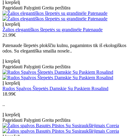
Į krepšelį
Pageidauti
Palyginti
Greita peržiūra
Į krepšelį
Žalios elegantiškos šlepetės su grandinėle Patenaude
21.99€
Patenaude šlepetės plokščiu kulnu, pagamintos tik iš ekologiškos
odos. Su elegantiška smailia nosele..
Į krepšelį
Pageidauti
Palyginti
Greita peržiūra
Į krepšelį
Rudos Spalvos Šlepetės Damskie Su Paskiem Rosalind
18.99€
..
Į krepšelį
Pageidauti
Palyginti
Greita peržiūra