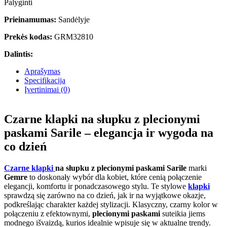
Palyginti
Prieinamumas:
Sandėlyje
Prekės kodas:
GRM32810
Dalintis:
Aprašymas
Specifikacija
Įvertinimai (0)
Czarne klapki na słupku z plecionymi
paskami Sarile – elegancja ir wygoda na
co dzień
Czarne klapki
na słupku z plecionymi paskami Sarile
marki
Gemre
to doskonały wybór dla kobiet, które cenią połączenie
elegancji, komfortu ir ponadczasowego stylu. Te stylowe
klapki
sprawdzą się zarówno na co dzień, jak ir na wyjątkowe okazje,
podkreślając charakter każdej stylizacji. Klasyczny, czarny kolor w
połączeniu z efektownymi,
plecionymi paskami
suteikia jiems
modnego išvaizdą, kurios idealnie wpisuje się w aktualne trendy.