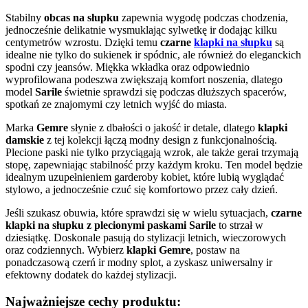
Stabilny
obcas na słupku
zapewnia wygodę podczas chodzenia,
jednocześnie delikatnie wysmuklając sylwetkę ir dodając kilku
centymetrów wzrostu. Dzięki temu
czarne
klapki na słupku
są
idealne nie tylko do sukienek ir spódnic, ale również do eleganckich
spodni czy jeansów. Miękka wkładka oraz odpowiednio
wyprofilowana podeszwa zwiększają komfort noszenia, dlatego
model
Sarile
świetnie sprawdzi się podczas dłuższych spacerów,
spotkań ze znajomymi czy letnich wyjść do miasta.
Marka
Gemre
słynie z dbałości o jakość ir detale, dlatego
klapki
damskie
z tej kolekcji łączą modny design z funkcjonalnością.
Plecione paski nie tylko przyciągają wzrok, ale także gerai trzymają
stopę, zapewniając stabilność przy każdym kroku. Ten model będzie
idealnym uzupełnieniem garderoby kobiet, które lubią wyglądać
stylowo, a jednocześnie czuć się komfortowo przez cały dzień.
Jeśli szukasz obuwia, które sprawdzi się w wielu sytuacjach,
czarne
klapki na słupku z plecionymi paskami Sarile
to strzał w
dziesiątkę. Doskonale pasują do stylizacji letnich, wieczorowych
oraz codziennych. Wybierz
klapki Gemre
, postaw na
ponadczasową czerń ir modny splot, a zyskasz uniwersalny ir
efektowny dodatek do każdej stylizacji.
Najważniejsze cechy produktu: