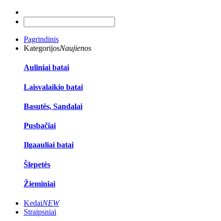
Pagrindinis
Kategorijos
Naujienos
Auliniai batai
Laisvalaikio batai
Basutės, Sandalai
Pusbačiai
Ilgaauliai batai
Šlepetės
Žieminiai
Kedai
NEW
Straipsniai