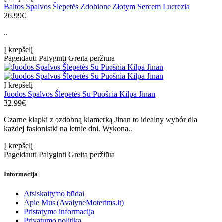
Baltos Spalvos Šlepetės Zdobione Złotym Sercem Lucrezia
26.99€
..
Į krepšelį
Pageidauti
Palyginti
Greita peržiūra
Į krepšelį
Juodos Spalvos Šlepetės Su Puošnia Kilpa Jinan
32.99€
Czarne klapki z ozdobną klamerką Jinan to idealny wybór dla
każdej fasionistki na letnie dni. Wykona..
Į krepšelį
Pageidauti
Palyginti
Greita peržiūra
Informacija
Atsiskaitymo būdai
Apie Mus (AvalyneMoterims.lt)
Pristatymo informacija
Privatumo politika