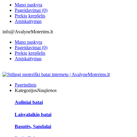
Mano paskyra
Pageidavimai (0)
Prekių krepšelis
Atsiskaitymas
info@AvalyneMoterims.lt
Mano paskyra
Pageidavimai (0)
Prekių krepšelis
Atsiskaitymas
Pagrindinis
Kategorijos
Naujienos
Auliniai batai
Laisvalaikio batai
Basutės, Sandalai