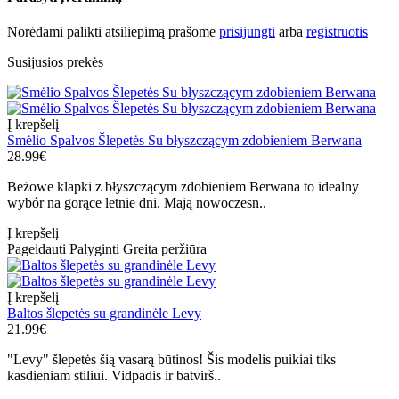
Norėdami palikti atsiliepimą prašome
prisijungti
arba
registruotis
Susijusios prekės
Į krepšelį
Smėlio Spalvos Šlepetės Su błyszczącym zdobieniem Berwana
28.99€
Beżowe klapki z błyszczącym zdobieniem Berwana to idealny
wybór na gorące letnie dni. Mają nowoczesn..
Į krepšelį
Pageidauti
Palyginti
Greita peržiūra
Į krepšelį
Baltos šlepetės su grandinėle Levy
21.99€
"Levy" šlepetės šią vasarą būtinos! Šis modelis puikiai tiks
kasdieniam stiliui. Vidpadis ir batvirš..