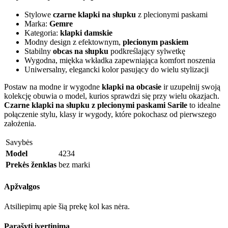
Stylowe
czarne klapki na słupku
z plecionymi paskami
Marka:
Gemre
Kategoria:
klapki damskie
Modny design z efektownym,
plecionym paskiem
Stabilny
obcas na słupku
podkreślający sylwetkę
Wygodna, miękka wkładka zapewniająca komfort noszenia
Uniwersalny, elegancki kolor pasujący do wielu stylizacji
Postaw na modne ir wygodne
klapki na obcasie
ir uzupełnij swoją
kolekcję obuwia o model, kurios sprawdzi się przy wielu okazjach.
Czarne klapki na słupku z plecionymi paskami Sarile
to idealne
połączenie stylu, klasy ir wygody, które pokochasz od pierwszego
założenia.
Savybės
Model
4234
Prekės ženklas
bez marki
Apžvalgos
Atsiliepimų apie šią prekę kol kas nėra.
Parašyti įvertinimą