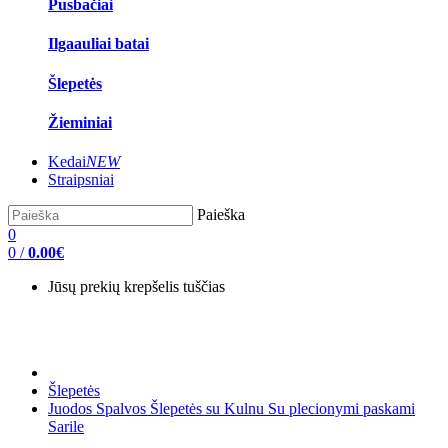
Pusbačiai
Ilgaauliai batai
Šlepetės
Žieminiai
Kedai
NEW
Straipsniai
Paieška
0
0
/
0.00€
Jūsų prekių krepšelis tuščias
Šlepetės
Juodos Spalvos Šlepetės su Kulnu Su plecionymi paskami
Sarile