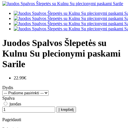
Juodos Spalvos Šlepetės su
Kulnu Su plecionymi paskami
Sarile
22.99€
Dydis
Spalva
juodas
Į krepšelį
Pageidauti