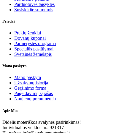
Parduotuvės taisyklės
Susisiekite su mumis
Priedai
Prekių ženklai
Dovanų kuponai
Partnerystės programa
Specialūs pasiūlymai
Svetainės žemėlapis
Mano paskyra
Mano paskyra
Užsakymų istorija
Grąžinimo forma
Pageidavimų sąrašas
Naujienų prenumerata
Apie Mus
Didelis moteriškos avalynės pasirinkimas!
Individualios veiklos nr.: 921317
El. paštas: info@avalynemoterims.lt