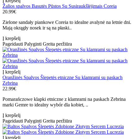
Į krepšelį
Žalios spalvos Basutės Pūstos Su Susiraukšlėjimais Coreia
20.99€
Zielone sandały piankowe Coreia to idealne avalynė na letnie dni.
Mają okrągły nosek ir są na płaski..
Į krepšelį
Pageidauti
Palyginti
Greita peržiūra
Į krepšelį
Oranžinės Spalvos Šlepetės etniczne Su klamrami su paskach
Zebrina
22.99€
Pomarańczowe klapki etniczne z klamrami na paskach Zebrina
marki Gemre to idealny wybór dla kobiet, ..
Į krepšelį
Pageidauti
Palyginti
Greita peržiūra
Į krepšelį