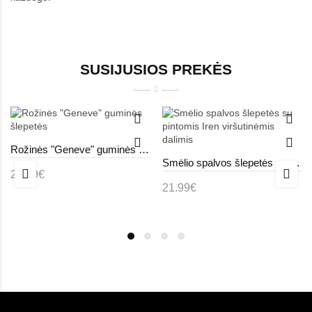
SUSIJUSIOS PREKĖS
Rožinės "Geneve" guminės šlepetės
Smėlio spalvos šlepetės su pintomis Iren viršutinėmis dalimis
21.99€
21.99€