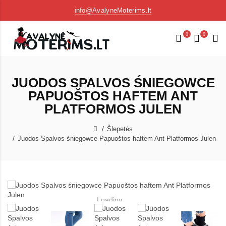
info@AvalyneMoterims.lt
0
0
JUODOS SPALVOS ŚNIEGOWCE
PAPUOŠTOS HAFTEM ANT
PLATFORMOS JULEN
Šlepetės
Juodos Spalvos śniegowce Papuoštos haftem Ant Platformos Julen
Loading...