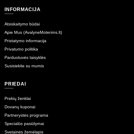
INFORMACIJA
Atsiskaitymo būdai
Apie Mus (AvalyneMoterims.lt)
Pristatymo informacija
Privatumo politika
Parduotuvės taisyklės
Susisiekite su mumis
PRIEDAI
Prekių ženklai
Dovanų kuponai
Partnerystės programa
Specialūs pasiūlymai
Svetainės žemėlapis