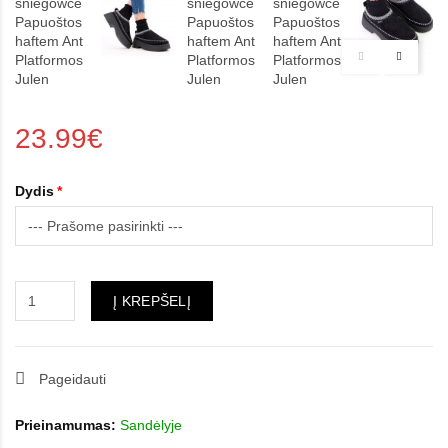
23.99€
Dydis
Į KREPŠELĮ
Pageidauti
Prieinamumas:
Sandėlyje