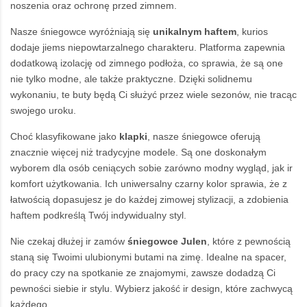
noszenia oraz ochronę przed zimnem.
Nasze śniegowce wyróżniają się
unikalnym haftem
, kurios
dodaje jiems niepowtarzalnego charakteru. Platforma zapewnia
dodatkową izolację od zimnego podłoża, co sprawia, że są one
nie tylko modne, ale także praktyczne. Dzięki solidnemu
wykonaniu, te buty będą Ci służyć przez wiele sezonów, nie tracąc
swojego uroku.
Choć klasyfikowane jako
klapki
, nasze śniegowce oferują
znacznie więcej niż tradycyjne modele. Są one doskonałym
wyborem dla osób ceniących sobie zarówno modny wygląd, jak ir
komfort użytkowania. Ich uniwersalny czarny kolor sprawia, że z
łatwością dopasujesz je do każdej zimowej stylizacji, a zdobienia
haftem podkreślą Twój indywidualny styl.
Nie czekaj dłużej ir zamów
śniegowce
Julen
, które z pewnością
staną się Twoimi ulubionymi butami na zimę. Idealne na spacer,
do pracy czy na spotkanie ze znajomymi, zawsze dodadzą Ci
pewności siebie ir stylu. Wybierz jakość ir design, które zachwycą
każdego.