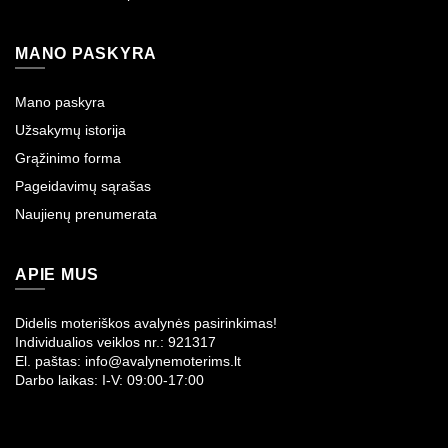
MANO PASKYRA
Mano paskyra
Užsakymų istorija
Grąžinimo forma
Pageidavimų sąrašas
Naujienų prenumerata
APIE MUS
Didelis moteriškos avalynės pasirinkimas!
Individualios veiklos nr.: 921317
El. paštas: info@avalynemoterims.lt
Darbo laikas: I-V: 09:00-17:00