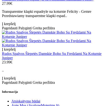
27.99€
Transparentne klapki espadryle na koturnie Felicity - Gemre
Przedstawiamy transparentne klapki espad..
Į krepšelį
Pageidauti
Palyginti
Greita peržiūra
Į krepšelį
Rudos Spalvos Šlepetės Damskie Boho Su Frędzlami Na Koturnie
Juniper
23.99€
..
Į krepšelį
Pageidauti
Palyginti
Greita peržiūra
Informacija
Atsiskaitymo būdai
Apie Mus (AvalyneMoterims.lt)