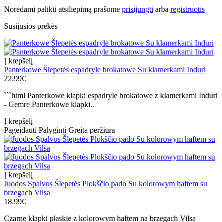
Norėdami palikti atsiliepimą prašome
prisijungti
arba
registruotis
Susijusios prekės
Į krepšelį
Panterkowe Šlepetės espadryle brokatowe Su klamerkami Induri
22.99€
```html Panterkowe klapki espadryle brokatowe z klamerkami Induri
- Gemre Panterkowe klapki..
Į krepšelį
Pageidauti
Palyginti
Greita peržiūra
Į krepšelį
Juodos Spalvos Šlepetės Plokščio pado Su kolorowym haftem su
brzegach Vilsa
18.99€
Czarne klapki płaskie z kolorowym haftem na brzegach Vilsa