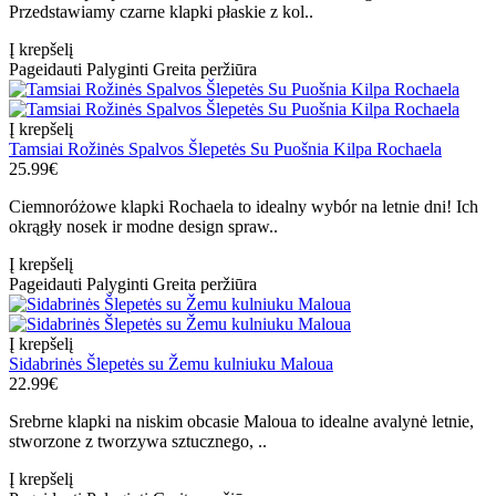
Przedstawiamy czarne klapki płaskie z kol..
Į krepšelį
Pageidauti
Palyginti
Greita peržiūra
Į krepšelį
Tamsiai Rožinės Spalvos Šlepetės Su Puošnia Kilpa Rochaela
25.99€
Ciemnoróżowe klapki Rochaela to idealny wybór na letnie dni! Ich
okrągły nosek ir modne design spraw..
Į krepšelį
Pageidauti
Palyginti
Greita peržiūra
Į krepšelį
Sidabrinės Šlepetės su Žemu kulniuku Maloua
22.99€
Srebrne klapki na niskim obcasie Maloua to idealne avalynė letnie,
stworzone z tworzywa sztucznego, ..
Į krepšelį