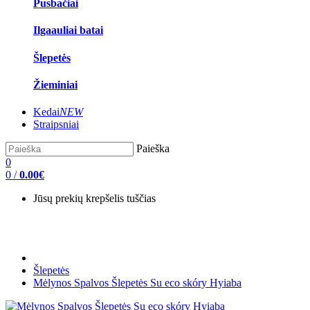
Pusbačiai
Ilgaauliai batai
Šlepetės
Žieminiai
Kedai
NEW
Straipsniai
Paieška
0
0
/
0.00€
Jūsų prekių krepšelis tuščias
Šlepetės
Mėlynos Spalvos Šlepetės Su eco skóry Hyiaba