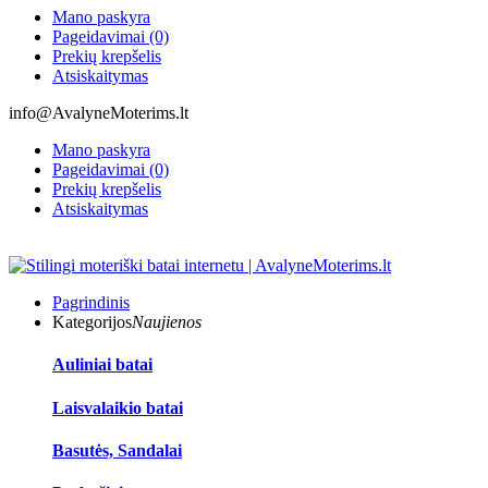
Mano paskyra
Pageidavimai (0)
Prekių krepšelis
Atsiskaitymas
info@AvalyneMoterims.lt
Mano paskyra
Pageidavimai (0)
Prekių krepšelis
Atsiskaitymas
Pagrindinis
Kategorijos
Naujienos
Auliniai batai
Laisvalaikio batai
Basutės, Sandalai