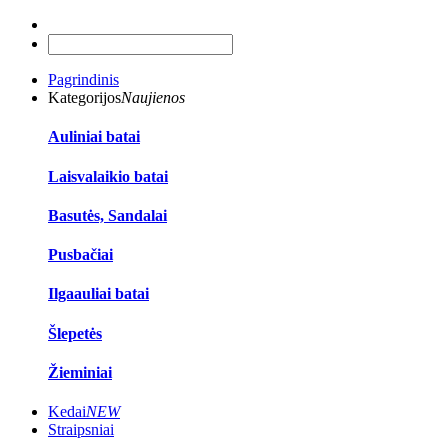
Pagrindinis
Kategorijos
Naujienos
Auliniai batai
Laisvalaikio batai
Basutės, Sandalai
Pusbačiai
Ilgaauliai batai
Šlepetės
Žieminiai
Kedai
NEW
Straipsniai