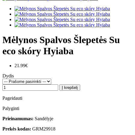
Mėlynos Spalvos Šlepetės Su
eco skóry Hyiaba
21.99€
Dydis
Į krepšelį
Pageidauti
Palyginti
Prieinamumas:
Sandėlyje
Prekės kodas:
GRM29918