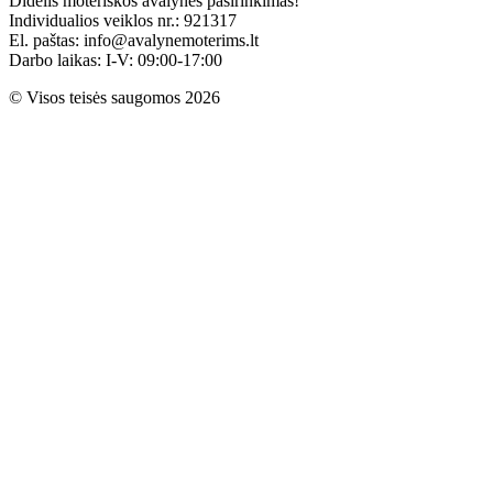
Didelis moteriškos avalynės pasirinkimas!
Individualios veiklos nr.: 921317
El. paštas: info@avalynemoterims.lt
Darbo laikas: I-V: 09:00-17:00
© Visos teisės saugomos 2026