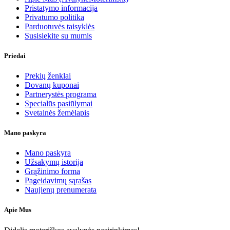
Pristatymo informacija
Privatumo politika
Parduotuvės taisyklės
Susisiekite su mumis
Priedai
Prekių ženklai
Dovanų kuponai
Partnerystės programa
Specialūs pasiūlymai
Svetainės žemėlapis
Mano paskyra
Mano paskyra
Užsakymų istorija
Grąžinimo forma
Pageidavimų sąrašas
Naujienų prenumerata
Apie Mus