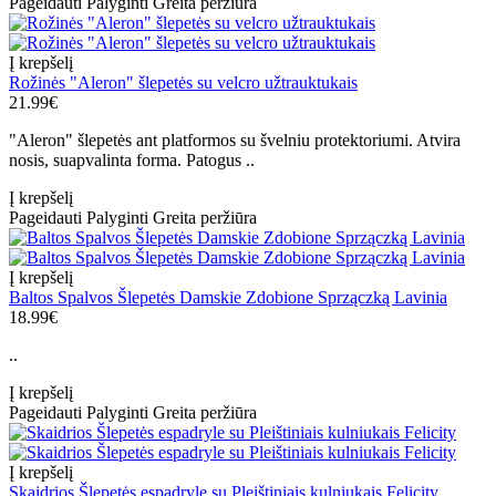
Pageidauti
Palyginti
Greita peržiūra
Į krepšelį
Rožinės "Aleron" šlepetės su velcro užtrauktukais
21.99€
"Aleron" šlepetės ant platformos su švelniu protektoriumi. Atvira
nosis, suapvalinta forma. Patogus ..
Į krepšelį
Pageidauti
Palyginti
Greita peržiūra
Į krepšelį
Baltos Spalvos Šlepetės Damskie Zdobione Sprzączką Lavinia
18.99€
..
Į krepšelį
Pageidauti
Palyginti
Greita peržiūra
Į krepšelį
Skaidrios Šlepetės espadryle su Pleištiniais kulniukais Felicity