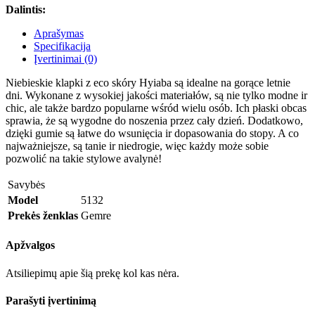
Dalintis:
Aprašymas
Specifikacija
Įvertinimai (0)
Niebieskie klapki z eco skóry Hyiaba są idealne na gorące letnie
dni. Wykonane z wysokiej jakości materiałów, są nie tylko modne ir
chic, ale także bardzo popularne wśród wielu osób. Ich płaski obcas
sprawia, że są wygodne do noszenia przez cały dzień. Dodatkowo,
dzięki gumie są łatwe do wsunięcia ir dopasowania do stopy. A co
najważniejsze, są tanie ir niedrogie, więc każdy może sobie
pozwolić na takie stylowe avalynė!
Savybės
Model
5132
Prekės ženklas
Gemre
Apžvalgos
Atsiliepimų apie šią prekę kol kas nėra.
Parašyti įvertinimą