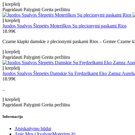
Į krepšelį
Pageidauti
Palyginti
Greita peržiūra
Į krepšelį
Juodos Spalvos Šlepetės Moteriškos Su plecionymi paskami Rios
18.99€
Czarne klapki damskie z plecionymi paskami Rios – Gemre Czarne kl
Į krepšelį
Pageidauti
Palyginti
Greita peržiūra
Į krepšelį
Juodos Spalvos Šlepetės Damskie Su Frędzelkami Eko Zamsz Aureli
18.99€
..
Į krepšelį
Pageidauti
Palyginti
Greita peržiūra
Informacija
Atsiskaitymo būdai
Apie Mus (AvalyneMoterims.lt)