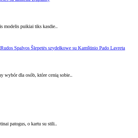
s modelis puikiai tiks kasdie..
 wybór dla osób, które cenią sobie..
nai patogus, o kartu su stili..