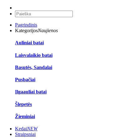
Pagrindinis
Kategorijos
Naujienos
Auliniai batai
Laisvalaikio batai
Basutės, Sandalai
Pusbačiai
Ilgaauliai batai
Šlepetės
Žieminiai
Kedai
NEW
Straipsniai