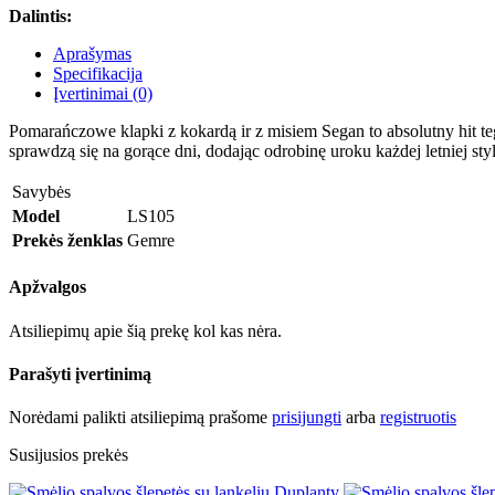
Dalintis:
Aprašymas
Specifikacija
Įvertinimai (0)
Pomarańczowe klapki z kokardą ir z misiem Segan to absolutny hit te
sprawdzą się na gorące dni, dodając odrobinę uroku każdej letniej st
Savybės
Model
LS105
Prekės ženklas
Gemre
Apžvalgos
Atsiliepimų apie šią prekę kol kas nėra.
Parašyti įvertinimą
Norėdami palikti atsiliepimą prašome
prisijungti
arba
registruotis
Susijusios prekės