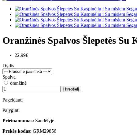
Oranžinės Spalvos Šlepetės Su 
22.99€
Dydis
Spalva
oranžinė
Į krepšelį
Pageidauti
Palyginti
Prieinamumas:
Sandėlyje
Prekės kodas:
GRM29856