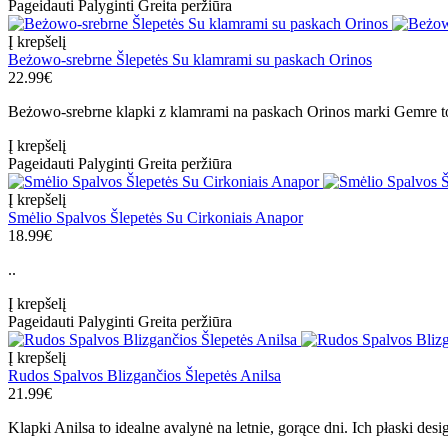
Pageidauti
Palyginti
Greita peržiūra
Į krepšelį
Beżowo-srebrne Šlepetės Su klamrami su paskach Orinos
22.99€
Beżowo-srebrne klapki z klamrami na paskach Orinos marki Gemre to 
Į krepšelį
Pageidauti
Palyginti
Greita peržiūra
Į krepšelį
Smėlio Spalvos Šlepetės Su Cirkoniais Anapor
18.99€
..
Į krepšelį
Pageidauti
Palyginti
Greita peržiūra
Į krepšelį
Rudos Spalvos Blizgančios Šlepetės Anilsa
21.99€
Klapki Anilsa to idealne avalynė na letnie, gorące dni. Ich płaski desi