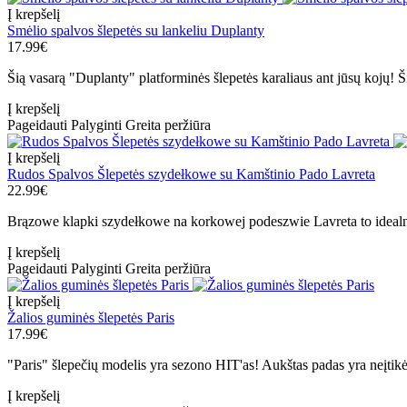
Į krepšelį
Smėlio spalvos šlepetės su lankeliu Duplanty
17.99€
Šią vasarą "Duplanty" platforminės šlepetės karaliaus ant jūsų kojų! Ši
Į krepšelį
Pageidauti
Palyginti
Greita peržiūra
Į krepšelį
Rudos Spalvos Šlepetės szydełkowe su Kamštinio Pado Lavreta
22.99€
Brązowe klapki szydełkowe na korkowej podeszwie Lavreta to idealny
Į krepšelį
Pageidauti
Palyginti
Greita peržiūra
Į krepšelį
Žalios guminės šlepetės Paris
17.99€
"Paris" šlepečių modelis yra sezono HIT'as! Aukštas padas yra neįtikėti
Į krepšelį