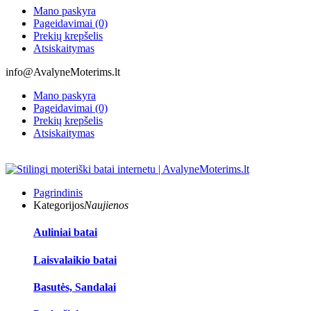
Mano paskyra
Pageidavimai (0)
Prekių krepšelis
Atsiskaitymas
info@AvalyneMoterims.lt
Mano paskyra
Pageidavimai (0)
Prekių krepšelis
Atsiskaitymas
Pagrindinis
Kategorijos
Naujienos
Auliniai batai
Laisvalaikio batai
Basutės, Sandalai