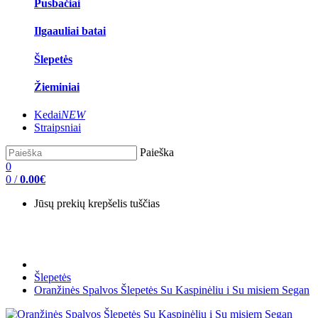
Pusbačiai
Ilgaauliai batai
Šlepetės
Žieminiai
Kedai
NEW
Straipsniai
Paieška
0
0
/
0.00€
Jūsų prekių krepšelis tuščias
Šlepetės
Oranžinės Spalvos Šlepetės Su Kaspinėliu i Su misiem Segan