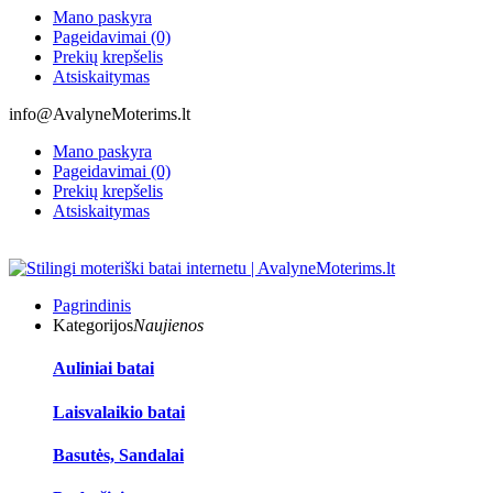
Mano paskyra
Pageidavimai (0)
Prekių krepšelis
Atsiskaitymas
info@AvalyneMoterims.lt
Mano paskyra
Pageidavimai (0)
Prekių krepšelis
Atsiskaitymas
Pagrindinis
Kategorijos
Naujienos
Auliniai batai
Laisvalaikio batai
Basutės, Sandalai