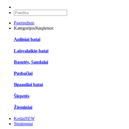
Pagrindinis
Kategorijos
Naujienos
Auliniai batai
Laisvalaikio batai
Basutės, Sandalai
Pusbačiai
Ilgaauliai batai
Šlepetės
Žieminiai
Kedai
NEW
Straipsniai