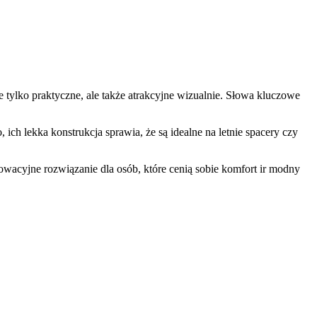
e tylko praktyczne, ale także atrakcyjne wizualnie. Słowa kluczowe
ch lekka konstrukcja sprawia, że są idealne na letnie spacery czy
owacyjne rozwiązanie dla osób, które cenią sobie komfort ir modny