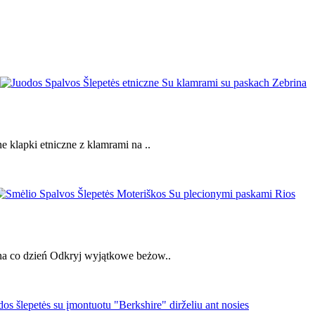
 klapki etniczne z klamrami na ..
na co dzień Odkryj wyjątkowe beżow..