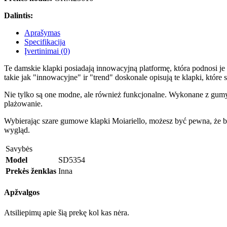
Dalintis:
Aprašymas
Specifikacija
Įvertinimai (0)
Te damskie klapki posiadają innowacyjną platformę, która podnosi je 
takie jak "innowacyjne" ir "trend" doskonale opisują te klapki, które
Nie tylko są one modne, ale również funkcjonalne. Wykonane z gumy, 
plażowanie.
Wybierając szare gumowe klapki Moiariello, możesz być pewna, że będ
wygląd.
Savybės
Model
SD5354
Prekės ženklas
Inna
Apžvalgos
Atsiliepimų apie šią prekę kol kas nėra.