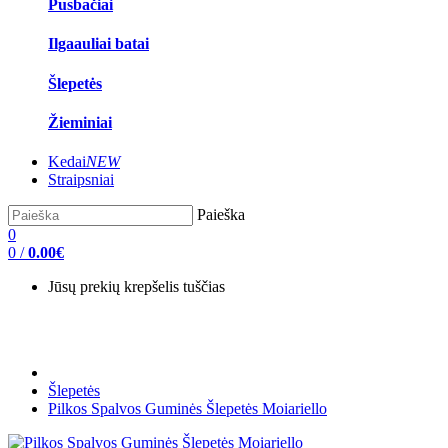
Pusbačiai
Ilgaauliai batai
Šlepetės
Žieminiai
Kedai
NEW
Straipsniai
Paieška
0
0
/
0.00€
Jūsų prekių krepšelis tuščias
Šlepetės
Pilkos Spalvos Guminės Šlepetės Moiariello