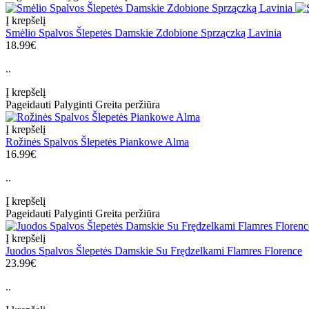
Į krepšelį
Smėlio Spalvos Šlepetės Damskie Zdobione Sprzączką Lavinia
18.99€
..
Į krepšelį
Pageidauti
Palyginti
Greita peržiūra
Į krepšelį
Rožinės Spalvos Šlepetės Piankowe Alma
16.99€
..
Į krepšelį
Pageidauti
Palyginti
Greita peržiūra
Į krepšelį
Juodos Spalvos Šlepetės Damskie Su Frędzelkami Flamres Florence
23.99€
..