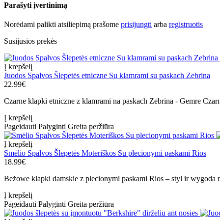
Parašyti įvertinimą
Norėdami palikti atsiliepimą prašome
prisijungti
arba
registruotis
Susijusios prekės
Į krepšelį
Juodos Spalvos Šlepetės etniczne Su klamrami su paskach Zebrina
22.99€
Czarne klapki etniczne z klamrami na paskach Zebrina - Gemre Czarne
Į krepšelį
Pageidauti
Palyginti
Greita peržiūra
Į krepšelį
Smėlio Spalvos Šlepetės Moteriškos Su plecionymi paskami Rios
18.99€
Beżowe klapki damskie z plecionymi paskami Rios – styl ir wygoda 
Į krepšelį
Pageidauti
Palyginti
Greita peržiūra