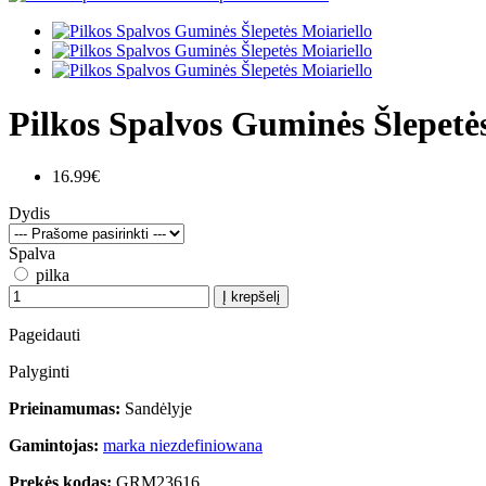
Pilkos Spalvos Guminės Šlepetės
16.99€
Dydis
Spalva
pilka
Į krepšelį
Pageidauti
Palyginti
Prieinamumas:
Sandėlyje
Gamintojas:
marka niezdefiniowana
Prekės kodas:
GRM23616