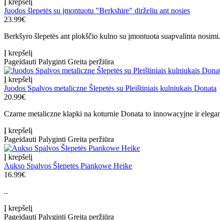
Į krepšelį
Juodos šlepetės su įmontuotu "Berkshire" dirželiu ant nosies
23.99€
Berkšyro šlepetės ant plokščio kulno su įmontuota suapvalinta nosimi.
Į krepšelį
Pageidauti
Palyginti
Greita peržiūra
Į krepšelį
Juodos Spalvos metaliczne Šlepetės su Pleištiniais kulniukais Donata
20.99€
Czarne metaliczne klapki na koturnie Donata to innowacyjne ir elegan
Į krepšelį
Pageidauti
Palyginti
Greita peržiūra
Į krepšelį
Aukso Spalvos Šlepetės Piankowe Heike
16.99€
..
Į krepšelį
Pageidauti
Palyginti
Greita peržiūra