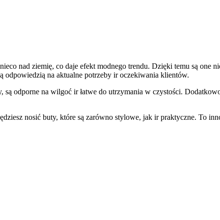
nieco nad ziemię, co daje efekt modnego trendu. Dzięki temu są one ni
 są odpowiedzią na aktualne potrzeby ir oczekiwania klientów.
są odporne na wilgoć ir łatwe do utrzymania w czystości. Dodatkowo, i
ziesz nosić buty, które są zarówno stylowe, jak ir praktyczne. To inn