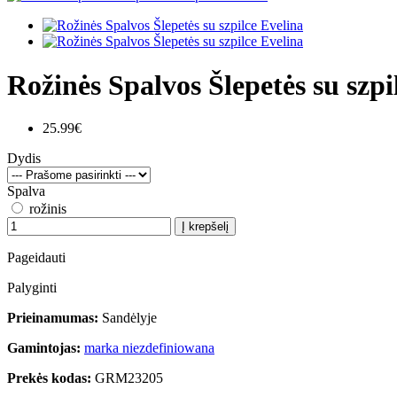
Rožinės Spalvos Šlepetės su szpi
25.99€
Dydis
Spalva
rožinis
Į krepšelį
Pageidauti
Palyginti
Prieinamumas:
Sandėlyje
Gamintojas:
marka niezdefiniowana
Prekės kodas:
GRM23205