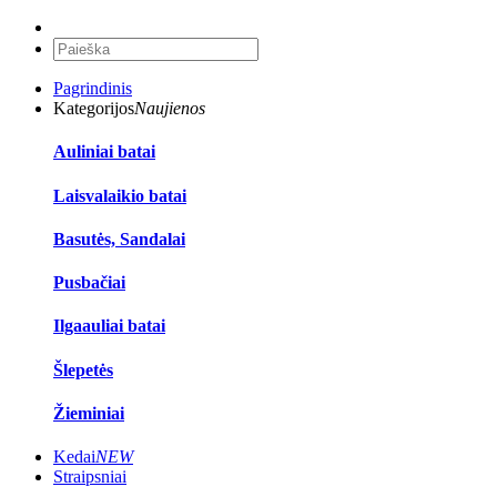
Pagrindinis
Kategorijos
Naujienos
Auliniai batai
Laisvalaikio batai
Basutės, Sandalai
Pusbačiai
Ilgaauliai batai
Šlepetės
Žieminiai
Kedai
NEW
Straipsniai