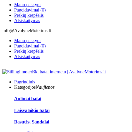
Mano paskyra
Pageidavimai (0)
Prekių krepšelis
Atsiskaitymas
info@AvalyneMoterims.lt
Mano paskyra
Pageidavimai (0)
Prekių krepšelis
Atsiskaitymas
Pagrindinis
Kategorijos
Naujienos
Auliniai batai
Laisvalaikio batai
Basutės, Sandalai