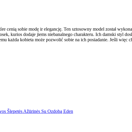
które cenią sobie modę ir elegancję. Ten sztosowny model został wykon
ek, kurios dodaje jiems niebanalnego charakteru. Ich damski styl dosk
czemu każda kobieta może pozwolić sobie na ich posiadanie. Jeśli więc