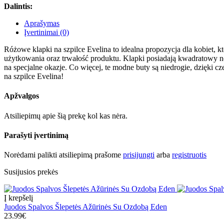
Dalintis:
Aprašymas
Įvertinimai (0)
Różowe klapki na szpilce Evelina to idealna propozycja dla kobiet, 
użytkowania oraz trwałość produktu. Klapki posiadają kwadratowy nos
na specjalne okazje. Co więcej, te modne buty są niedrogie, dzięki 
na szpilce Evelina!
Apžvalgos
Atsiliepimų apie šią prekę kol kas nėra.
Parašyti įvertinimą
Norėdami palikti atsiliepimą prašome
prisijungti
arba
registruotis
Susijusios prekės
Į krepšelį
Juodos Spalvos Šlepetės Ažūrinės Su Ozdobą Eden
23.99€