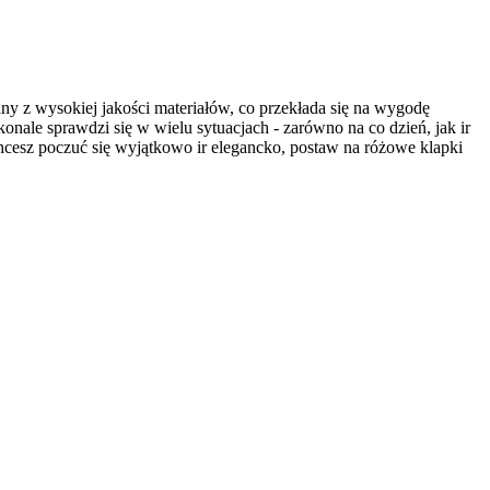
any z wysokiej jakości materiałów, co przekłada się na wygodę
onale sprawdzi się w wielu sytuacjach - zarówno na co dzień, jak ir
 chcesz poczuć się wyjątkowo ir elegancko, postaw na różowe klapki