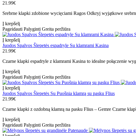
21.99€
Srebrne klapki zdobione wycięciami Ragos Odkryj wyjątkowe srebrn
Į krepšelį
Pageidauti
Palyginti
Greita peržiūra
Į krepšelį
Juodos Spalvos Šlepetės espadryle Su klamrami Kasina
21.99€
Czarne klapki espadryle z klamrami Kasina to idealne połączenie wyg
Į krepšelį
Pageidauti
Palyginti
Greita peržiūra
Į krepšelį
Juodos Spalvos Šlepetės Su Puošnia klamrą su pasku Flius
21.99€
Czarne klapki z ozdobną klamrą na pasku Flius – Gemre Czarne klapk
Į krepšelį
Pageidauti
Palyginti
Greita peržiūra
Į krepšelį