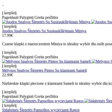
..
Į krepšelį
Pageidauti
Palyginti
Greita peržiūra
Į krepšelį
Juodos Spalvos Šlepetės Su Susiraukšlėjimais Miniya
17.99€
Czarne klapki z marszczeniem Miniya to idealny wybór dla osób pos
Į krepšelį
Pageidauti
Palyginti
Greita peržiūra
Į krepšelį
Mėlynos Spalvos Šlepetės Pintos Su klamrami Sameli
22.99€
Niebieskie klapki plecione z klamrami Sameli to idealny wybór dla k
Į krepšelį
Pageidauti
Palyginti
Greita peržiūra
Į krepšelį
Sidabrinės Šlepetės Papuoštos wycięciami Ragos