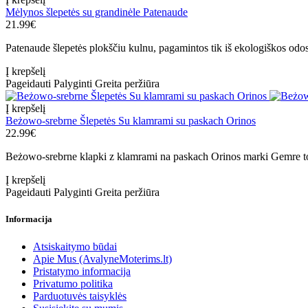
Mėlynos šlepetės su grandinėle Patenaude
21.99€
Patenaude šlepetės plokščiu kulnu, pagamintos tik iš ekologiškos odos.
Į krepšelį
Pageidauti
Palyginti
Greita peržiūra
Į krepšelį
Beżowo-srebrne Šlepetės Su klamrami su paskach Orinos
22.99€
Beżowo-srebrne klapki z klamrami na paskach Orinos marki Gemre to 
Į krepšelį
Pageidauti
Palyginti
Greita peržiūra
Informacija
Atsiskaitymo būdai
Apie Mus (AvalyneMoterims.lt)
Pristatymo informacija
Privatumo politika
Parduotuvės taisyklės