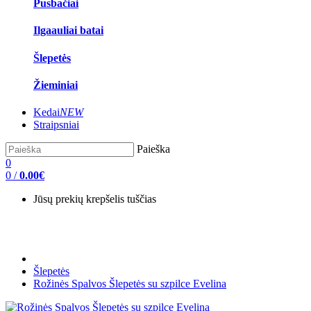
Pusbačiai
Ilgaauliai batai
Šlepetės
Žieminiai
Kedai
NEW
Straipsniai
Paieška
0
0
/
0.00€
Jūsų prekių krepšelis tuščias
Šlepetės
Rožinės Spalvos Šlepetės su szpilce Evelina