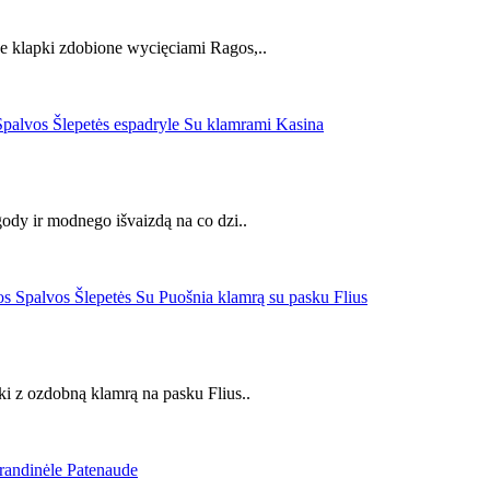
e klapki zdobione wycięciami Ragos,..
ody ir modnego išvaizdą na co dzi..
i z ozdobną klamrą na pasku Flius..