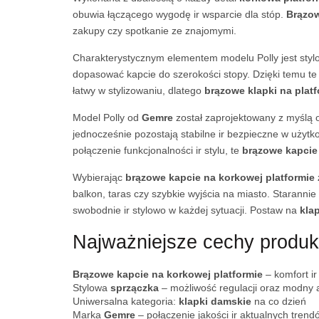
obuwia łączącego wygodę ir wsparcie dla stóp.
Brązo
zakupy czy spotkanie ze znajomymi.
Charakterystycznym elementem modelu Polly jest sty
dopasować kapcie do szerokości stopy. Dzięki temu t
łatwy w stylizowaniu, dlatego
brązowe klapki
na platf
Model Polly od
Gemre
został zaprojektowany z myślą
jednocześnie pozostają stabilne ir bezpieczne w użytko
połączenie funkcjonalności ir stylu, te
brązowe kapcie
Wybierając
brązowe kapcie na korkowej platformie 
balkon, taras czy szybkie wyjścia na miasto. Starann
swobodnie ir stylowo w każdej sytuacji. Postaw na
kla
Najważniejsze cechy produk
Brązowe kapcie na korkowej platformie
– komfort i
Stylowa
sprzączka
– możliwość regulacji oraz modny 
Uniwersalna kategoria:
klapki damskie
na co dzień
Marka
Gemre
– połączenie jakości ir aktualnych trend