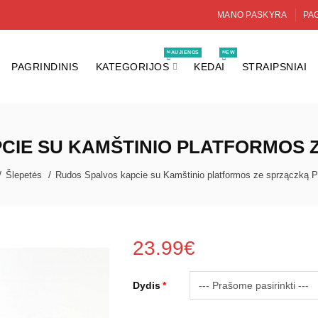
MANO PASKYRA
PAG
NAUJIENOS
NEW
PAGRINDINIS
KATEGORIJOS
KEDAI
STRAIPSNIAI
CIE SU KAMŠTINIO PLATFORMOS 
Šlepetės
Rudos Spalvos kapcie su Kamštinio platformos ze sprzączką P
23.99€
Dydis