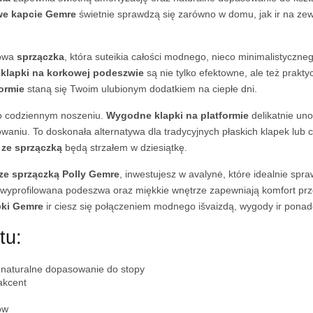
we kapcie Gemre
świetnie sprawdzą się zarówno w domu, jak ir na ze
lowa
sprzączka
, która suteikia całości modnego, nieco minimalistyczne
e
klapki na korkowej podeszwie
są nie tylko efektowne, ale też prakt
ormie
staną się Twoim ulubionym dodatkiem na ciepłe dni.
 o codziennym noszeniu.
Wygodne
klapki na platformie
delikatnie uno
waniu. To doskonała alternatywa dla tradycyjnych płaskich klapek lub c
 ze sprzączką
będą strzałem w dziesiątkę.
ze sprzączką Polly Gemre
, inwestujesz w avalynė, które idealnie spra
ie wyprofilowana podeszwa oraz miękkie wnętrze zapewniają komfort prz
pki Gemre
ir ciesz się połączeniem modnego išvaizdą, wygody ir ponad
tu:
r naturalne dopasowanie do stopy
akcent
ów