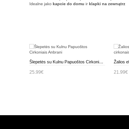
Idealne jako
kapcie do domu
ir
klapki na zewnątrz
Juodos Spalvos Šlepetės Ant Platformos Katelin
Šlepetės su Kulnu Papuoštos Cirkoniais Anbrani
25.99€
21.99€
Į krepšelį
Į kr