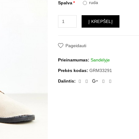
ruda
Spalva
Į KREPŠELĮ
Pageidauti
Prieinamumas:
Sandėlyje
Prekės kodas:
GRM33291
Dalintis: