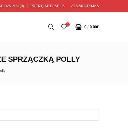
EIDAVIMAI (0)
PREKIŲ KREPŠELIS
ATSISKAITYMAS
0
0
/
0.00€
ZE SPRZĄCZKĄ POLLY
olly