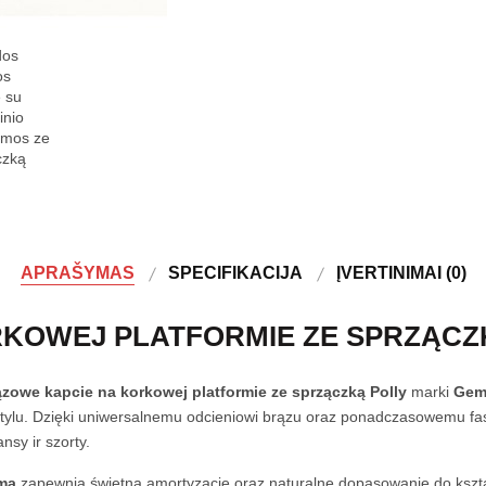
APRAŠYMAS
SPECIFIKACIJA
ĮVERTINIMAI (0)
KOWEJ PLATFORMIE ZE SPRZĄCZ
ązowe kapcie na korkowej platformie ze sprzączką Polly
marki
Gem
ylu. Dzięki uniwersalnemu odcieniowi brązu oraz ponadczasowemu fa
nsy ir szorty.
rma
zapewnia świetną amortyzację oraz naturalne dopasowanie do kształt