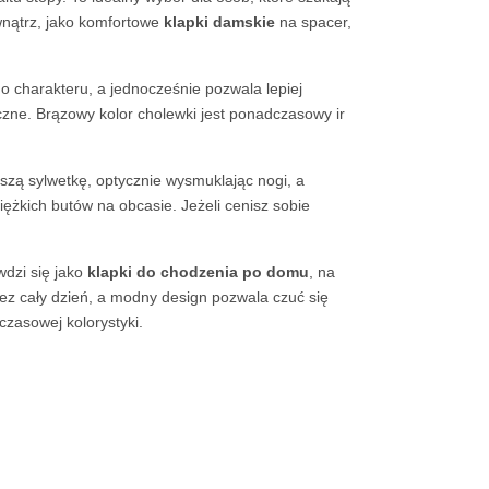
wnątrz, jako komfortowe
klapki damskie
na spacer,
go charakteru, a jednocześnie pozwala lepiej
yczne. Brązowy kolor cholewki jest ponadczasowy ir
szą sylwetkę, optycznie wysmuklając nogi, a
iężkich butów na obcasie. Jeżeli cenisz sobie
wdzi się jako
klapki do chodzenia po domu
, na
ez cały dzień, a modny design pozwala czuć się
czasowej kolorystyki.