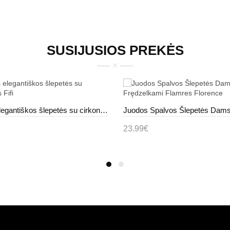
SUSIJUSIOS PREKĖS
Žalios elegantiškos šlepetės su cirkonais Fifi
23.99€
epšelį
Į krepšelį