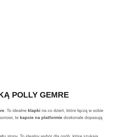
KĄ POLLY GEMRE
re
. To idealne
klapki
na co dzień, które łączą w sobie
sonowi, te
kapcie
na platformie
doskonale dopasują
u stopy. To idealny wybór dla osób, które szukają