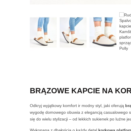
BRĄZOWE KAPCIE NA KOR
Odkryj wyjątkowy komfort ir modny styl, jaki oferują
br
wygodę domowego obuwia z elegancją casualowego st
się do wielu stylizacji – od lekkich sukienek po luźne jea
Wykonana z dbałością o każdy detal
korkowa platfo