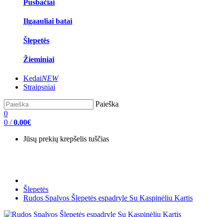
Pusbačiai
Ilgaauliai batai
Šlepetės
Žieminiai
Kedai
NEW
Straipsniai
Paieška
0
0
/
0.00€
Jūsų prekių krepšelis tuščias
Šlepetės
Rudos Spalvos Šlepetės espadryle Su Kaspinėliu Kartis