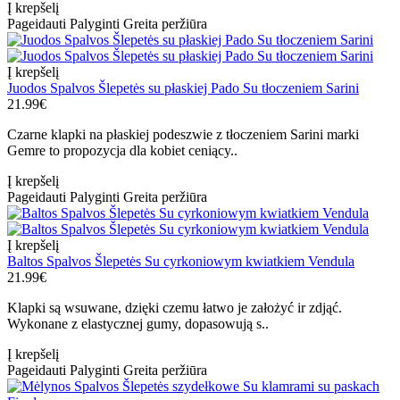
Į krepšelį
Pageidauti
Palyginti
Greita peržiūra
Į krepšelį
Juodos Spalvos Šlepetės su płaskiej Pado Su tłoczeniem Sarini
21.99€
Czarne klapki na płaskiej podeszwie z tłoczeniem Sarini marki
Gemre to propozycja dla kobiet ceniący..
Į krepšelį
Pageidauti
Palyginti
Greita peržiūra
Į krepšelį
Baltos Spalvos Šlepetės Su cyrkoniowym kwiatkiem Vendula
21.99€
Klapki są wsuwane, dzięki czemu łatwo je założyć ir zdjąć.
Wykonane z elastycznej gumy, dopasowują s..
Į krepšelį
Pageidauti
Palyginti
Greita peržiūra