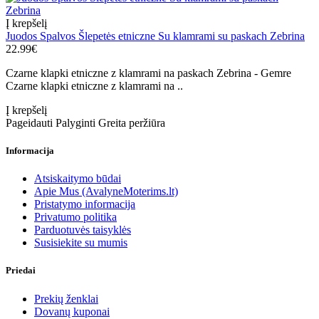
Į krepšelį
Juodos Spalvos Šlepetės etniczne Su klamrami su paskach Zebrina
22.99€
Czarne klapki etniczne z klamrami na paskach Zebrina - Gemre
Czarne klapki etniczne z klamrami na ..
Į krepšelį
Pageidauti
Palyginti
Greita peržiūra
Informacija
Atsiskaitymo būdai
Apie Mus (AvalyneMoterims.lt)
Pristatymo informacija
Privatumo politika
Parduotuvės taisyklės
Susisiekite su mumis
Priedai
Prekių ženklai
Dovanų kuponai