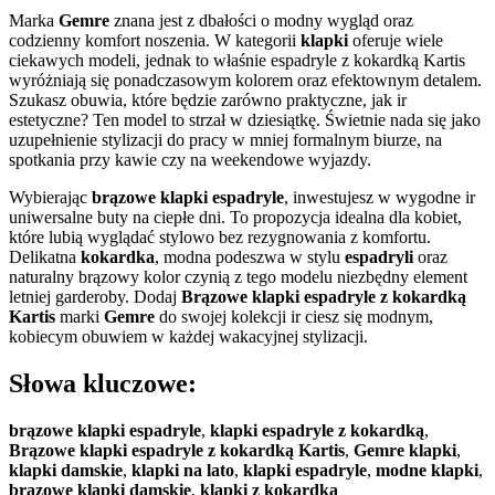
Marka
Gemre
znana jest z dbałości o modny wygląd oraz
codzienny komfort noszenia. W kategorii
klapki
oferuje wiele
ciekawych modeli, jednak to właśnie espadryle z kokardką Kartis
wyróżniają się ponadczasowym kolorem oraz efektownym detalem.
Szukasz obuwia, które będzie zarówno praktyczne, jak ir
estetyczne? Ten model to strzał w dziesiątkę. Świetnie nada się jako
uzupełnienie stylizacji do pracy w mniej formalnym biurze, na
spotkania przy kawie czy na weekendowe wyjazdy.
Wybierając
brązowe klapki espadryle
, inwestujesz w wygodne ir
uniwersalne buty na ciepłe dni. To propozycja idealna dla kobiet,
które lubią wyglądać stylowo bez rezygnowania z komfortu.
Delikatna
kokardka
, modna podeszwa w stylu
espadryli
oraz
naturalny brązowy kolor czynią z tego modelu niezbędny element
letniej garderoby. Dodaj
Brązowe klapki espadryle z kokardką
Kartis
marki
Gemre
do swojej kolekcji ir ciesz się modnym,
kobiecym obuwiem w każdej wakacyjnej stylizacji.
Słowa kluczowe:
brązowe klapki espadryle
,
klapki espadryle z kokardką
,
Brązowe klapki espadryle z kokardką Kartis
,
Gemre klapki
,
klapki damskie
,
klapki na lato
,
klapki espadryle
,
modne klapki
,
brązowe klapki damskie
,
klapki z kokardką