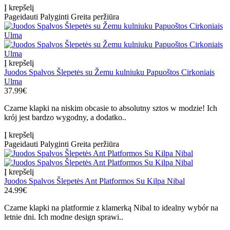
Į krepšelį
Pageidauti
Palyginti
Greita peržiūra
Į krepšelį
Juodos Spalvos Šlepetės su Žemu kulniuku Papuoštos Cirkoniais
Ulma
37.99€
Czarne klapki na niskim obcasie to absolutny sztos w modzie! Ich
krój jest bardzo wygodny, a dodatko..
Į krepšelį
Pageidauti
Palyginti
Greita peržiūra
Į krepšelį
Juodos Spalvos Šlepetės Ant Platformos Su Kilpa Nibal
24.99€
Czarne klapki na platformie z klamerką Nibal to idealny wybór na
letnie dni. Ich modne design sprawi..