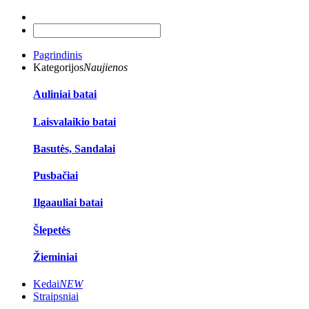
Pagrindinis
Kategorijos
Naujienos
Auliniai batai
Laisvalaikio batai
Basutės, Sandalai
Pusbačiai
Ilgaauliai batai
Šlepetės
Žieminiai
Kedai
NEW
Straipsniai