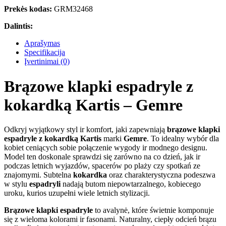
Prekės kodas:
GRM32468
Dalintis:
Aprašymas
Specifikacija
Įvertinimai (0)
Brązowe klapki espadryle z
kokardką Kartis – Gemre
Odkryj wyjątkowy styl ir komfort, jaki zapewniają
brązowe klapki
espadryle z kokardką Kartis
marki
Gemre
. To idealny wybór dla
kobiet ceniących sobie połączenie wygody ir modnego designu.
Model ten doskonale sprawdzi się zarówno na co dzień, jak ir
podczas letnich wyjazdów, spacerów po plaży czy spotkań ze
znajomymi. Subtelna
kokardka
oraz charakterystyczna podeszwa
w stylu
espadryli
nadają butom niepowtarzalnego, kobiecego
uroku, kurios uzupełni wiele letnich stylizacji.
Brązowe klapki espadryle
to avalynė, które świetnie komponuje
się z wieloma kolorami ir fasonami. Naturalny, ciepły odcień brązu