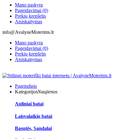
Mano paskyra
Pageidavimai (0)
Prekių krepšelis
Atsiskaitymas
info@AvalyneMoterims.lt
Mano paskyra
Pageidavimai (0)
Prekių krepšelis
Atsiskaitymas
Pagrindinis
Kategorijos
Naujienos
Auliniai batai
Laisvalaikio batai
Basutės, Sandalai