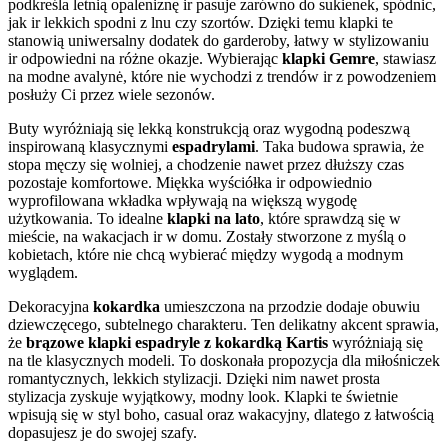
podkreśla letnią opaleniznę ir pasuje zarówno do sukienek, spódnic,
jak ir lekkich spodni z lnu czy szortów. Dzięki temu klapki te
stanowią uniwersalny dodatek do garderoby, łatwy w stylizowaniu
ir odpowiedni na różne okazje. Wybierając
klapki Gemre
, stawiasz
na modne avalynė, które nie wychodzi z trendów ir z powodzeniem
posłuży Ci przez wiele sezonów.
Buty wyróżniają się lekką konstrukcją oraz wygodną podeszwą
inspirowaną klasycznymi
espadrylami
. Taka budowa sprawia, że
stopa męczy się wolniej, a chodzenie nawet przez dłuższy czas
pozostaje komfortowe. Miękka wyściółka ir odpowiednio
wyprofilowana wkładka wpływają na większą wygodę
użytkowania. To idealne
klapki na lato
, które sprawdzą się w
mieście, na wakacjach ir w domu. Zostały stworzone z myślą o
kobietach, które nie chcą wybierać między wygodą a modnym
wyglądem.
Dekoracyjna
kokardka
umieszczona na przodzie dodaje obuwiu
dziewczęcego, subtelnego charakteru. Ten delikatny akcent sprawia,
że
brązowe klapki espadryle z kokardką Kartis
wyróżniają się
na tle klasycznych modeli. To doskonała propozycja dla miłośniczek
romantycznych, lekkich stylizacji. Dzięki nim nawet prosta
stylizacja zyskuje wyjątkowy, modny look. Klapki te świetnie
wpisują się w styl boho, casual oraz wakacyjny, dlatego z łatwością
dopasujesz je do swojej szafy.