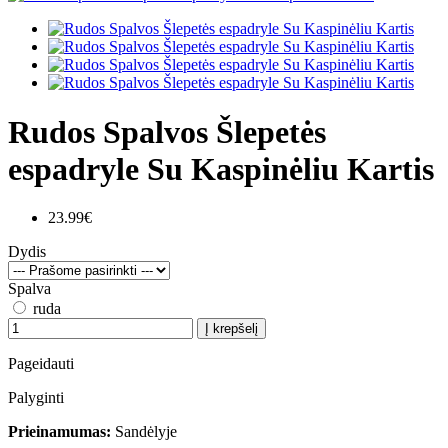
Rudos Spalvos Šlepetės
espadryle Su Kaspinėliu Kartis
23.99€
Dydis
Spalva
ruda
Į krepšelį
Pageidauti
Palyginti
Prieinamumas:
Sandėlyje