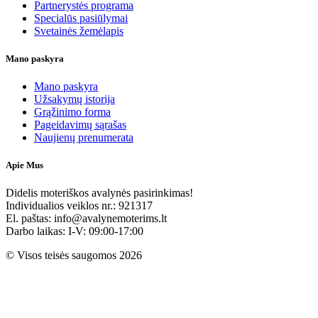
Partnerystės programa
Specialūs pasiūlymai
Svetainės žemėlapis
Mano paskyra
Mano paskyra
Užsakymų istorija
Grąžinimo forma
Pageidavimų sąrašas
Naujienų prenumerata
Apie Mus
Didelis moteriškos avalynės pasirinkimas!
Individualios veiklos nr.: 921317
El. paštas: info@avalynemoterims.lt
Darbo laikas: I-V: 09:00-17:00
© Visos teisės saugomos 2026