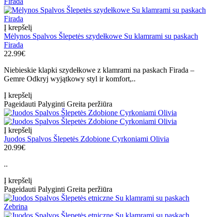
Į krepšelį
Mėlynos Spalvos Šlepetės szydełkowe Su klamrami su paskach
Firada
22.99€
Niebieskie klapki szydełkowe z klamrami na paskach Firada –
Gemre Odkryj wyjątkowy styl ir komfort,..
Į krepšelį
Pageidauti
Palyginti
Greita peržiūra
Į krepšelį
Juodos Spalvos Šlepetės Zdobione Cyrkoniami Olivia
20.99€
..
Į krepšelį
Pageidauti
Palyginti
Greita peržiūra