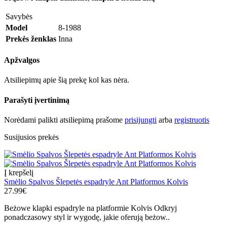
Savybės
Model
8-1988
Prekės ženklas
Inna
Apžvalgos
Atsiliepimų apie šią prekę kol kas nėra.
Parašyti įvertinimą
Norėdami palikti atsiliepimą prašome
prisijungti
arba
registruotis
Susijusios prekės
Į krepšelį
Smėlio Spalvos Šlepetės espadryle Ant Platformos Kolvis
27.99€
Beżowe klapki espadryle na platformie Kolvis Odkryj
ponadczasowy styl ir wygodę, jakie oferują beżow..