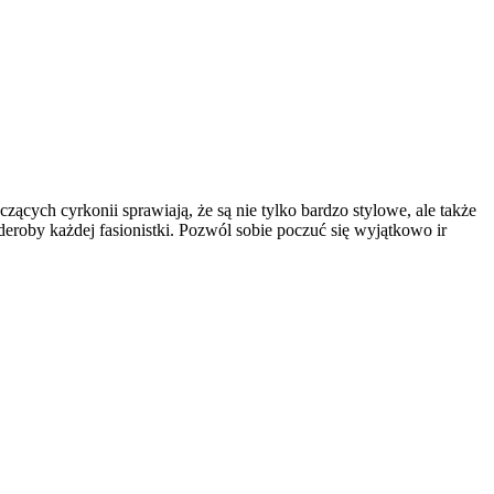
ących cyrkonii sprawiają, że są nie tylko bardzo stylowe, ale także
roby każdej fasionistki. Pozwól sobie poczuć się wyjątkowo ir