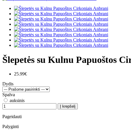
Šlepetės su Kulnu Papuoštos Ci
25.99€
Dydis
Spalva
auksinis
Į krepšelį
Pageidauti
Palyginti