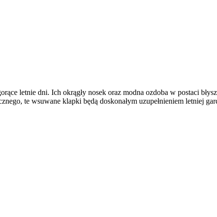
ące letnie dni. Ich okrągły nosek oraz modna ozdoba w postaci błyszcz
nego, te wsuwane klapki będą doskonałym uzupełnieniem letniej garde