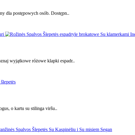
alny dla postępowych osób. Dostępn..
znaj wyjątkowe różowe klapki espadr..
us, o kartu su stilinga viršu..