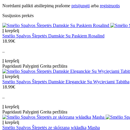
Norėdami palikti atsiliepimą prašome
prisijungti
arba
registruotis
Susijusios prekės
Į krepšelį
Smėlio Spalvos Šlepetės Damskie Su Paskiem Rosalind
18.99€
..
Į krepšelį
Pageidauti
Palyginti
Greita peržiūra
Į krepšelį
Smėlio Spalvos Šlepetės Damskie Eleganckie Su Wycięciami Tabitha
18.99€
..
Į krepšelį
Pageidauti
Palyginti
Greita peržiūra
Į krepšelį
Smėlio Spalvos Šlepetės ze skórzaną wkładką Masha