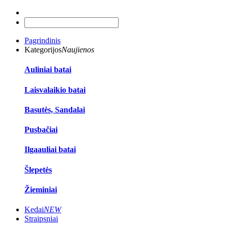
Pagrindinis
Kategorijos
Naujienos
Auliniai batai
Laisvalaikio batai
Basutės, Sandalai
Pusbačiai
Ilgaauliai batai
Šlepetės
Žieminiai
Kedai
NEW
Straipsniai