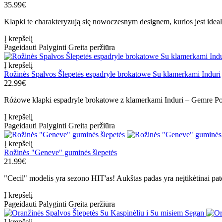
35.99€
Klapki te charakteryzują się nowoczesnym designem, kurios jest ide
Į krepšelį
Pageidauti
Palyginti
Greita peržiūra
Į krepšelį
Rožinės Spalvos Šlepetės espadryle brokatowe Su klamerkami Induri
22.99€
Różowe klapki espadryle brokatowe z klamerkami Induri – Gemre Po
Į krepšelį
Pageidauti
Palyginti
Greita peržiūra
Į krepšelį
Rožinės "Geneve" guminės šlepetės
21.99€
"Cecil" modelis yra sezono HIT'as! Aukštas padas yra neįtikėtinai patog
Į krepšelį
Pageidauti
Palyginti
Greita peržiūra
Į krepšelį