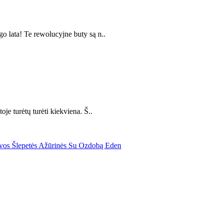
o lata! Te rewolucyjne buty są n..
je turėtų turėti kiekviena. Š..