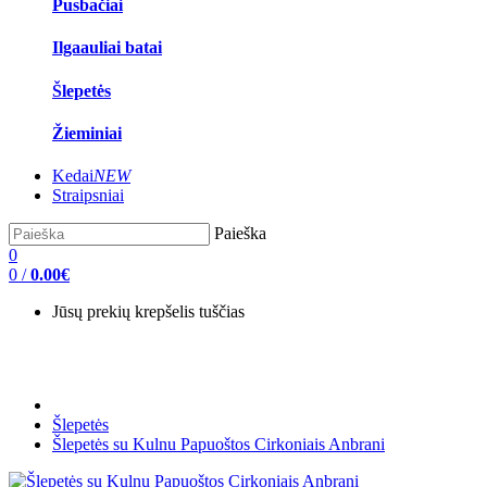
Pusbačiai
Ilgaauliai batai
Šlepetės
Žieminiai
Kedai
NEW
Straipsniai
Paieška
0
0
/
0.00€
Jūsų prekių krepšelis tuščias
Šlepetės
Šlepetės su Kulnu Papuoštos Cirkoniais Anbrani