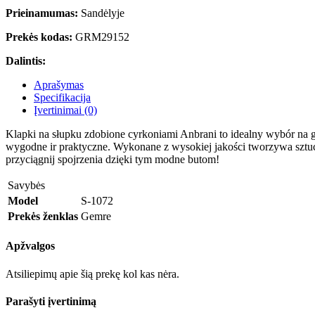
Prieinamumas:
Sandėlyje
Prekės kodas:
GRM29152
Dalintis:
Aprašymas
Specifikacija
Įvertinimai (0)
Klapki na słupku zdobione cyrkoniami Anbrani to idealny wybór na gor
wygodne ir praktyczne. Wykonane z wysokiej jakości tworzywa sztucz
przyciągnij spojrzenia dzięki tym modne butom!
Savybės
Model
S-1072
Prekės ženklas
Gemre
Apžvalgos
Atsiliepimų apie šią prekę kol kas nėra.
Parašyti įvertinimą