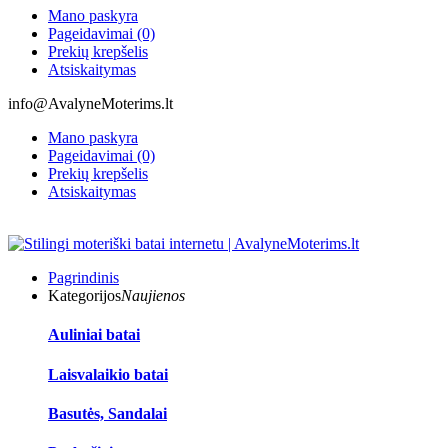
Mano paskyra
Pageidavimai (0)
Prekių krepšelis
Atsiskaitymas
info@AvalyneMoterims.lt
Mano paskyra
Pageidavimai (0)
Prekių krepšelis
Atsiskaitymas
Pagrindinis
Kategorijos
Naujienos
Auliniai batai
Laisvalaikio batai
Basutės, Sandalai