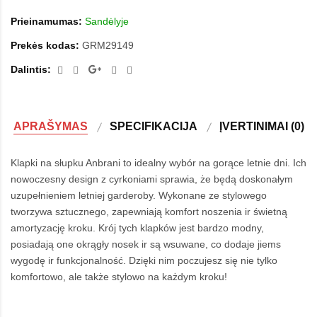
Prieinamumas:
Sandėlyje
Prekės kodas:
GRM29149
Dalintis:
APRAŠYMAS
SPECIFIKACIJA
ĮVERTINIMAI (0)
Klapki na słupku Anbrani to idealny wybór na gorące letnie dni. Ich
nowoczesny design z cyrkoniami sprawia, że będą doskonałym
uzupełnieniem letniej garderoby. Wykonane ze stylowego
tworzywa sztucznego, zapewniają komfort noszenia ir świetną
amortyzację kroku. Krój tych klapków jest bardzo modny,
posiadają one okrągły nosek ir są wsuwane, co dodaje jiems
wygodę ir funkcjonalność. Dzięki nim poczujesz się nie tylko
komfortowo, ale także stylowo na każdym kroku!