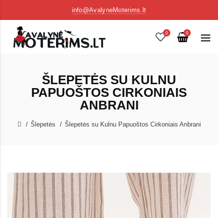
info@AvalyneMoterims.lt
0
0
ŠLEPETĖS SU KULNU
PAPUOŠTOS CIRKONIAIS
ANBRANI
Šlepetės
Šlepetės su Kulnu Papuoštos Cirkoniais Anbrani