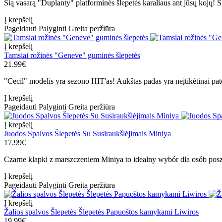
Šią vasarą "Duplanty" platforminės šlepetės karaliaus ant jūsų kojų! Ši
Į krepšelį
Pageidauti
Palyginti
Greita peržiūra
Į krepšelį
Tamsiai rožinės "Geneve" guminės šlepetės
21.99€
"Cecil" modelis yra sezono HIT'as! Aukštas padas yra neįtikėtinai patog
Į krepšelį
Pageidauti
Palyginti
Greita peržiūra
Į krepšelį
Juodos Spalvos Šlepetės Su Susiraukšlėjimais Miniya
17.99€
Czarne klapki z marszczeniem Miniya to idealny wybór dla osób pos
Į krepšelį
Pageidauti
Palyginti
Greita peržiūra
Į krepšelį
Žalios spalvos Šlepetės Šlepetės Papuoštos kamykami Liwiros
19.99€