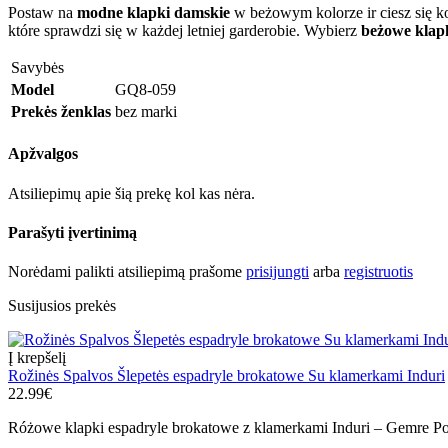
Postaw na
modne klapki damskie
w beżowym kolorze ir ciesz się k
które sprawdzi się w każdej letniej garderobie. Wybierz
beżowe klapk
Savybės
Model
GQ8-059
Prekės ženklas
bez marki
Apžvalgos
Atsiliepimų apie šią prekę kol kas nėra.
Parašyti įvertinimą
Norėdami palikti atsiliepimą prašome
prisijungti
arba
registruotis
Susijusios prekės
Į krepšelį
Rožinės Spalvos Šlepetės espadryle brokatowe Su klamerkami Induri
22.99€
Różowe klapki espadryle brokatowe z klamerkami Induri – Gemre Po