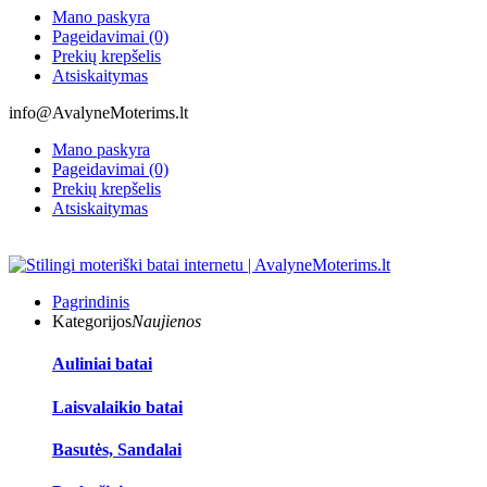
Mano paskyra
Pageidavimai (0)
Prekių krepšelis
Atsiskaitymas
info@AvalyneMoterims.lt
Mano paskyra
Pageidavimai (0)
Prekių krepšelis
Atsiskaitymas
Pagrindinis
Kategorijos
Naujienos
Auliniai batai
Laisvalaikio batai
Basutės, Sandalai