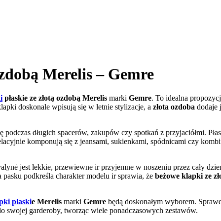
ozdobą Merelis – Gemre
i
płaskie ze złotą ozdobą Merelis
marki
Gemre
. To idealna propozycj
apki doskonale wpisują się w letnie stylizacje, a
złota ozdoba
dodaje j
się podczas długich spacerów, zakupów czy spotkań z przyjaciółmi. P
acyjnie komponują się z jeansami, sukienkami, spódnicami czy kombine
valynė jest lekkie, przewiewne ir przyjemne w noszeniu przez cały dzi
 pasku podkreśla charakter modelu ir sprawia, że
beżowe klapki ze zł
pki płaski
e Merelis
marki
Gemre
będą doskonałym wyborem. Sprawd
z do swojej garderoby, tworząc wiele ponadczasowych zestawów.