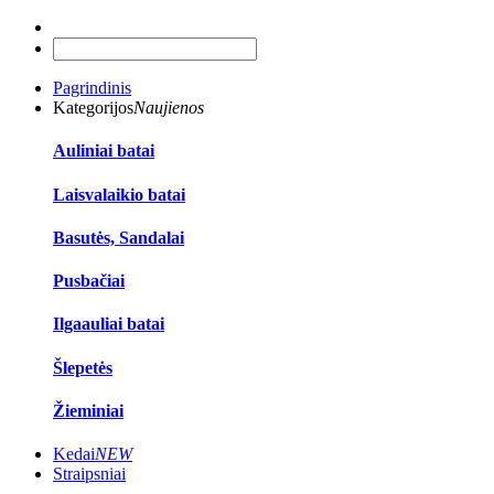
Pagrindinis
Kategorijos
Naujienos
Auliniai batai
Laisvalaikio batai
Basutės, Sandalai
Pusbačiai
Ilgaauliai batai
Šlepetės
Žieminiai
Kedai
NEW
Straipsniai