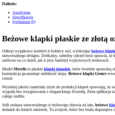
Dalintis:
Aprašymas
Specifikacija
Įvertinimai (0)
Beżowe klapki płaskie ze złotą 
Odkryj wyjątkowy komfort ir kobiecy styl, wybierając
beżowe klapk
uniwersalnego designu. Delikatny, subtelny odcień beżu sprawia, że kl
zarówno na co dzień, jak ir przy bardziej wyjściowych zestawach.
Model
Merelis
to płaskie
klapki damskie
, które świetnie sprawdzą 
konstrukcja gwarantuje stabilność stopy.
Beżowe klapki Gemre
rewel
casual.
Wysokiej jakości materiały użyte do produkcji klapek sprawiają, że a
wygodę bez rezygnowania z eleganckiego išvaizdą. Złota aplikacja na
całego outfitu.
Jeśli szukasz uniwersalnego ir stylowego obuwia na lato,
beżowe
kla
dodatek do letnich sukienek. To avalynė, które bez trudu dopasujes