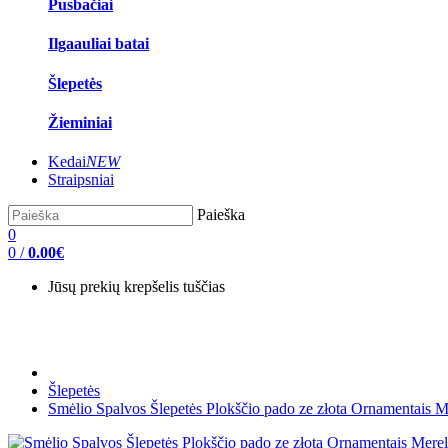
Pusbačiai
Ilgaauliai batai
Šlepetės
Žieminiai
Kedai
NEW
Straipsniai
Paieška
0
0
/
0.00€
Jūsų prekių krepšelis tuščias
Šlepetės
Smėlio Spalvos Šlepetės Plokščio pado ze złota Ornamentais M