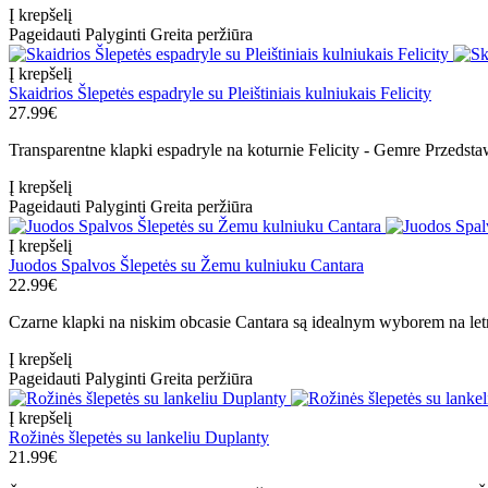
Į krepšelį
Pageidauti
Palyginti
Greita peržiūra
Į krepšelį
Skaidrios Šlepetės espadryle su Pleištiniais kulniukais Felicity
27.99€
Transparentne klapki espadryle na koturnie Felicity - Gemre Przedsta
Į krepšelį
Pageidauti
Palyginti
Greita peržiūra
Į krepšelį
Juodos Spalvos Šlepetės su Žemu kulniuku Cantara
22.99€
Czarne klapki na niskim obcasie Cantara są idealnym wyborem na let
Į krepšelį
Pageidauti
Palyginti
Greita peržiūra
Į krepšelį
Rožinės šlepetės su lankeliu Duplanty
21.99€