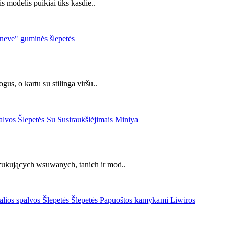
s modelis puikiai tiks kasdie..
us, o kartu su stilinga viršu..
zukujących wsuwanych, tanich ir mod..