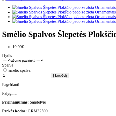
Smėlio Spalvos Šlepetės Plokšči
19.99€
Dydis
Spalva
smėlio spalva
Į krepšelį
Pageidauti
Palyginti
Prieinamumas:
Sandėlyje
Prekės kodas:
GRM32500