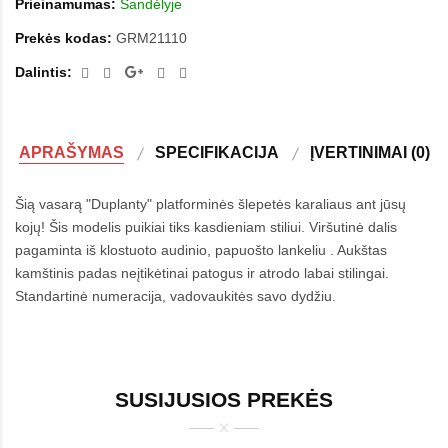
Prieinamumas:
Sandėlyje
Prekės kodas:
GRM21110
Dalintis:
APRAŠYMAS
SPECIFIKACIJA
ĮVERTINIMAI (0)
Šią vasarą "Duplanty" platforminės šlepetės karaliaus ant jūsų
kojų! Šis modelis puikiai tiks kasdieniam stiliui. Viršutinė dalis
pagaminta iš klostuoto audinio, papuošto lankeliu . Aukštas
kamštinis padas neįtikėtinai patogus ir atrodo labai stilingai.
Standartinė numeracija, vadovaukitės savo dydžiu.
SUSIJUSIOS PREKĖS