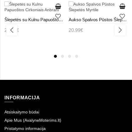
Šlepetės su Kulnu Papuoštos Cirkoniais Anbrani
Aukso Spalvos Pūstos Šlepetės Myrtile
25.99€
20.99€
INFORMACIJA
Atsiskaitymo būdai
Apie Mus (AvalyneMoterims.lt)
Pristatymo informacija