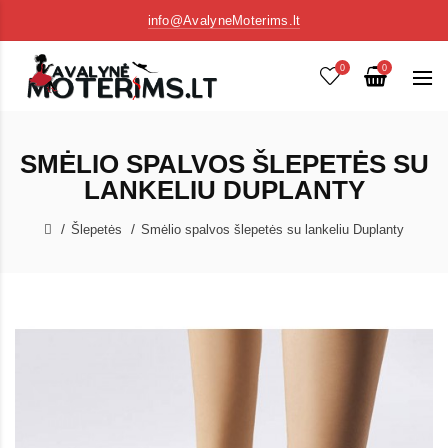
info@AvalyneMoterims.lt
0
0
SMĖLIO SPALVOS ŠLEPETĖS SU
LANKELIU DUPLANTY
Šlepetės
Smėlio spalvos šlepetės su lankeliu Duplanty