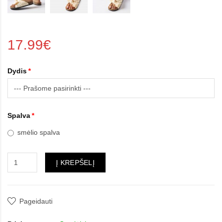
17.99€
Dydis
Spalva
smėlio spalva
Į KREPŠELĮ
Pageidauti