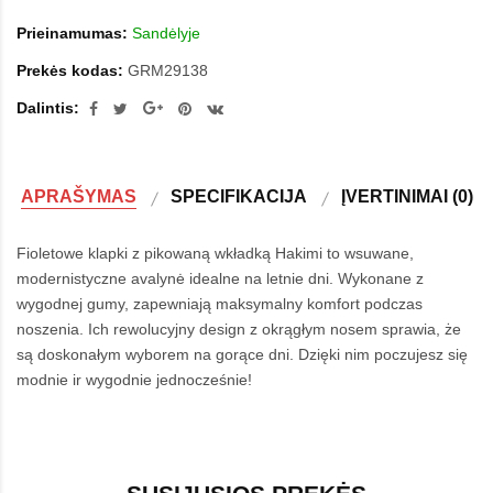
Prieinamumas:
Sandėlyje
Prekės kodas:
GRM29138
Dalintis:
APRAŠYMAS
SPECIFIKACIJA
ĮVERTINIMAI (0)
Fioletowe klapki z pikowaną wkładką Hakimi to wsuwane,
modernistyczne avalynė idealne na letnie dni. Wykonane z
wygodnej gumy, zapewniają maksymalny komfort podczas
noszenia. Ich rewolucyjny design z okrągłym nosem sprawia, że
są doskonałym wyborem na gorące dni. Dzięki nim poczujesz się
modnie ir wygodnie jednocześnie!