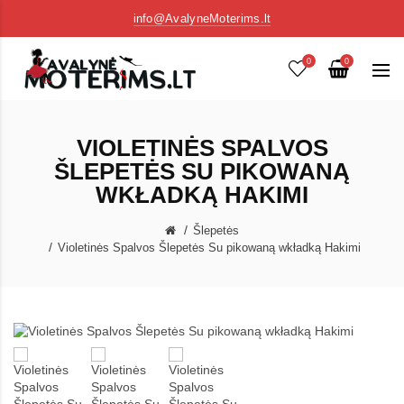
info@AvalyneMoterims.lt
0
0
VIOLETINĖS SPALVOS
ŠLEPETĖS SU PIKOWANĄ
WKŁADKĄ HAKIMI
Šlepetės
Violetinės Spalvos Šlepetės Su pikowaną wkładką Hakimi