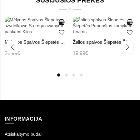
SUSIJUSIOS PREKĖS
Mėlynos Spalvos Šlepetės szydełkowe Su regulowanymi paskami Kliris
Žalios spalvos Šlepetės Šlepetės Papuoštos kamykami Liwiros
22.99€
19.99€
INFORMACIJA
Atsiskaitymo būdai