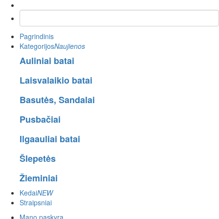
Pagrindinis
Kategorijos
Naujienos
Auliniai batai
Laisvalaikio batai
Basutės, Sandalai
Pusbačiai
Ilgaauliai batai
Šlepetės
Žieminiai
Kedai
NEW
Straipsniai
Mano paskyra