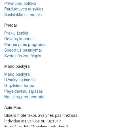
Privatumo politika
Parduotuvės taisyklės
Susisiekite su mumis
Priedai
Prekių ženklai
Dovanų kuponai
Partnerystės programa
Specialūs pasiūlymai
Svetainės žemėlapis
Mano paskyra
Mano paskyra
Užsakymų istorija
Grąžinimo forma
Pageidavimų sąrašas
Naujienų prenumerata
Apie Mus
Didelis moteriškos avalynės pasirinkimas!
Individualios veiklos nr.: 921317
El. paštas: info@avalynemoterims.lt