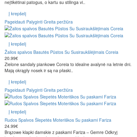
neįtikėtinai patogus, o kartu su stilinga vi..
Į krepšelį
Pageidauti
Palyginti
Greita peržiūra
Į krepšelį
Žalios spalvos Basutės Pūstos Su Susiraukšlėjimais Coreia
20.99€
Zielone sandały piankowe Coreia to idealne avalynė na letnie dni.
Mają okrągły nosek ir są na płaski..
Į krepšelį
Pageidauti
Palyginti
Greita peržiūra
Į krepšelį
Rudos Spalvos Šlepetės Moteriškos Su paskami Fariza
24.99€
Brązowe klapki damskie z paskami Fariza – Gemre Odkryj