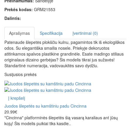
Prieinamumas:
Sandėlyje
Prekės kodas:
GRM21553
Dalintis:
Aprašymas
Specifikacija
Įvertinimai (0)
Patenaude šlepetės plokščiu kulnu, pagamintos tik iš ekologiškos
odos. Su elegantiška smailia nosele. Priekyje dekoruotos
atitinkamos spalvos plastikine grandinėle. Esate madingo stiliaus
originalaus dizaino gerbėjas? Šis modelis tikrai jus sužavės!
Standartinė numeracija, vadovaukitės savo dydžiu.
Susijusios prekės
Į krepšelį
Juodos šlepetės su kamštiniu padu Cincinna
20.99€
"Cincinna" platforminės šlepetės šią vasarą karaliaus ant jūsų
kojų! Šis modelis puikiai tiks kasdie..