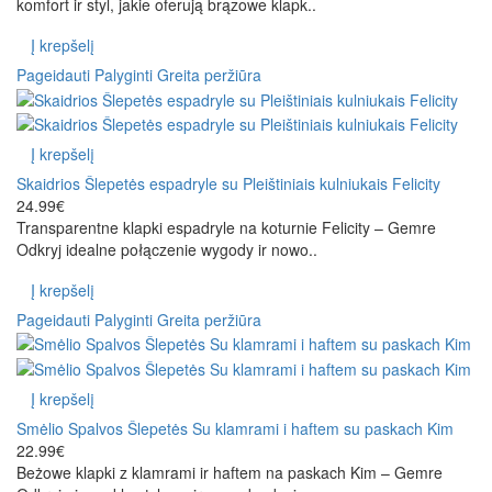
komfort ir styl, jakie oferują brązowe klapk..
Į krepšelį
Pageidauti
Palyginti
Greita peržiūra
Į krepšelį
Skaidrios Šlepetės espadryle su Pleištiniais kulniukais Felicity
24.99€
Transparentne klapki espadryle na koturnie Felicity – Gemre
Odkryj idealne połączenie wygody ir nowo..
Į krepšelį
Pageidauti
Palyginti
Greita peržiūra
Į krepšelį
Smėlio Spalvos Šlepetės Su klamrami i haftem su paskach Kim
22.99€
Beżowe klapki z klamrami ir haftem na paskach Kim – Gemre