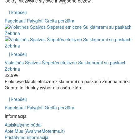
Odkryj niezwykle stylowe ir wygodne beżow..
Į krepšelį
Pageidauti
Palyginti
Greita peržiūra
Į krepšelį
Violetinės Spalvos Šlepetės etniczne Su klamrami su paskach
Zebrina
22.99€
Fioletowe klapki etniczne z klamrami na paskach Zebrina marki
Gemre to idealny wybór dla osób, które..
Į krepšelį
Pageidauti
Palyginti
Greita peržiūra
Informacija
Atsiskaitymo būdai
Apie Mus (AvalyneMoterims.lt)
Pristatymo informacija