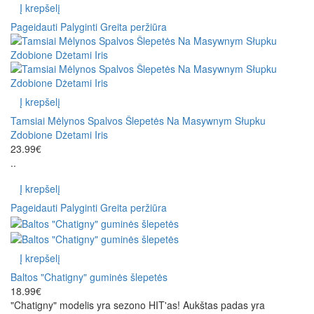
Į krepšelį
Pageidauti
Palyginti
Greita peržiūra
Į krepšelį
Tamsiai Mėlynos Spalvos Šlepetės Na Masywnym Słupku
Zdobione Dżetami Iris
23.99€
..
Į krepšelį
Pageidauti
Palyginti
Greita peržiūra
Į krepšelį
Baltos "Chatigny" guminės šlepetės
18.99€
"Chatigny" modelis yra sezono HIT'as! Aukštas padas yra