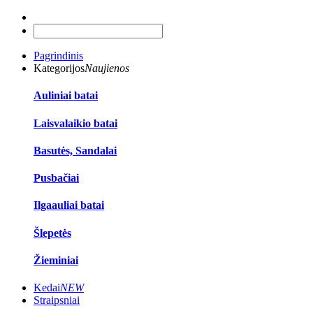
Pagrindinis
Kategorijos
Naujienos
Auliniai batai
Laisvalaikio batai
Basutės, Sandalai
Pusbačiai
Ilgaauliai batai
Šlepetės
Žieminiai
Kedai
NEW
Straipsniai