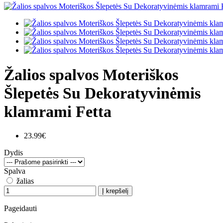
Žalios spalvos Moteriškos
Šlepetės Su Dekoratyvinėmis
klamrami Fetta
23.99€
Dydis
Spalva
žalias
Į krepšelį
Pageidauti