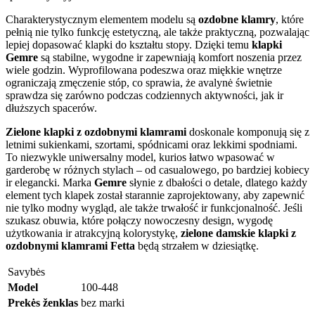
Charakterystycznym elementem modelu są
ozdobne klamry
, które
pełnią nie tylko funkcję estetyczną, ale także praktyczną, pozwalając
lepiej dopasować klapki do kształtu stopy. Dzięki temu
klapki
Gemre
są stabilne, wygodne ir zapewniają komfort noszenia przez
wiele godzin. Wyprofilowana podeszwa oraz miękkie wnętrze
ograniczają zmęczenie stóp, co sprawia, że avalynė świetnie
sprawdza się zarówno podczas codziennych aktywności, jak ir
dłuższych spacerów.
Zielone klapki z ozdobnymi klamrami
doskonale komponują się z
letnimi sukienkami, szortami, spódnicami oraz lekkimi spodniami.
To niezwykle uniwersalny model, kurios łatwo wpasować w
garderobę w różnych stylach – od casualowego, po bardziej kobiecy
ir elegancki. Marka
Gemre
słynie z dbałości o detale, dlatego każdy
element tych klapek został starannie zaprojektowany, aby zapewnić
nie tylko modny wygląd, ale także trwałość ir funkcjonalność. Jeśli
szukasz obuwia, które połączy nowoczesny design, wygodę
użytkowania ir atrakcyjną kolorystykę,
zielone damskie klapki z
ozdobnymi klamrami Fetta
będą strzałem w dziesiątkę.
Savybės
Model
100-448
Prekės ženklas
bez marki