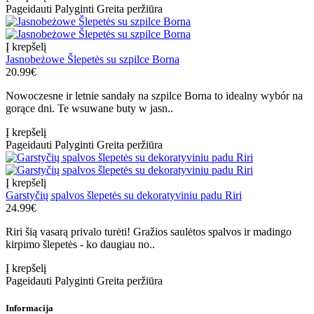
Pageidauti
Palyginti
Greita peržiūra
Į krepšelį
Jasnobeżowe Šlepetės su szpilce Borna
20.99€
Nowoczesne ir letnie sandały na szpilce Borna to idealny wybór na
gorące dni. Te wsuwane buty w jasn..
Į krepšelį
Pageidauti
Palyginti
Greita peržiūra
Į krepšelį
Garstyčių spalvos šlepetės su dekoratyviniu padu Riri
24.99€
Riri šią vasarą privalo turėti! Gražios saulėtos spalvos ir madingo
kirpimo šlepetės - ko daugiau no..
Į krepšelį
Pageidauti
Palyginti
Greita peržiūra
Informacija