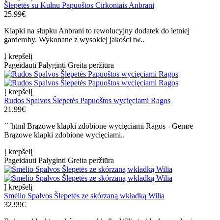
Šlepetės su Kulnu Papuoštos Cirkoniais Anbrani
25.99€
Klapki na słupku Anbrani to rewolucyjny dodatek do letniej
garderoby. Wykonane z wysokiej jakości tw..
Į krepšelį
Pageidauti
Palyginti
Greita peržiūra
Į krepšelį
Rudos Spalvos Šlepetės Papuoštos wycięciami Ragos
21.99€
```html Brązowe klapki zdobione wycięciami Ragos - Gemre
Brązowe klapki zdobione wycięciami..
Į krepšelį
Pageidauti
Palyginti
Greita peržiūra
Į krepšelį
Smėlio Spalvos Šlepetės ze skórzaną wkładką Wilia
32.99€