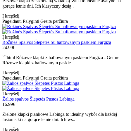
Beżowe klapki ze skórzaną wkładką Wilia to idealne avalynė na
gorące letnie dni. Ich klasyczny desig..
Į krepšelį
Pageidauti
Palyginti
Greita peržiūra
Į krepšelį
Rožinės Spalvos Šlepetės Su haftowanym paskiem Fargiza
24.99€
```html Różowe klapki z haftowanym paskiem Fargiza - Gemre
Różowe klapki z haftowanym paskie..
Į krepšelį
Pageidauti
Palyginti
Greita peržiūra
Į krepšelį
Žalios spalvos Šlepetės Pūstos Labinga
16.99€
Zielone klapki piankowe Labinga to idealny wybór dla każdej
fasionistki na gorące letnie dni. Ich ws..
Į krepšelį