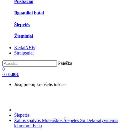
Pusbačiai
Ilgaauliai batai
Šlepetės
Žieminiai
Kedai
NEW
Straipsniai
Paieška
0
0
/
0.00€
Jūsų prekių krepšelis tuščias
Šlepetės
Žalios spalvos Moteriškos Šlepetės Su Dekoratyvinėmis
klamrami Fetta