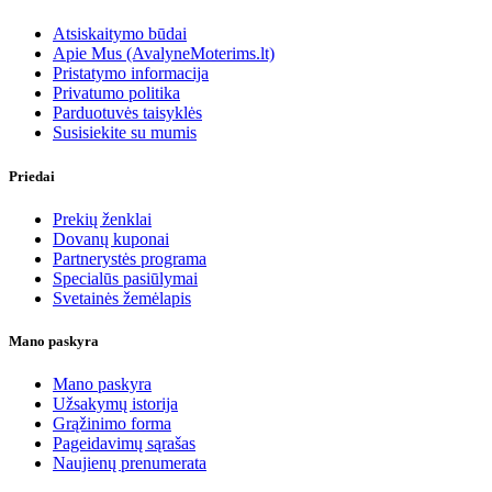
Atsiskaitymo būdai
Apie Mus (AvalyneMoterims.lt)
Pristatymo informacija
Privatumo politika
Parduotuvės taisyklės
Susisiekite su mumis
Priedai
Prekių ženklai
Dovanų kuponai
Partnerystės programa
Specialūs pasiūlymai
Svetainės žemėlapis
Mano paskyra
Mano paskyra
Užsakymų istorija
Grąžinimo forma
Pageidavimų sąrašas
Naujienų prenumerata