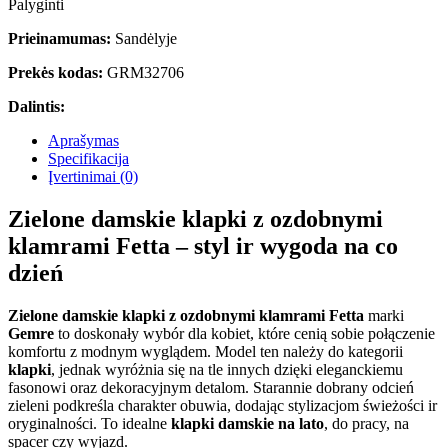
Palyginti
Prieinamumas:
Sandėlyje
Prekės kodas:
GRM32706
Dalintis:
Aprašymas
Specifikacija
Įvertinimai (0)
Zielone damskie klapki z ozdobnymi
klamrami Fetta – styl ir wygoda na co
dzień
Zielone damskie klapki z ozdobnymi klamrami Fetta
marki
Gemre
to doskonały wybór dla kobiet, które cenią sobie połączenie
komfortu z modnym wyglądem. Model ten należy do kategorii
klapki
, jednak wyróżnia się na tle innych dzięki eleganckiemu
fasonowi oraz dekoracyjnym detalom. Starannie dobrany odcień
zieleni podkreśla charakter obuwia, dodając stylizacjom świeżości ir
oryginalności. To idealne
klapki damskie na lato
, do pracy, na
spacer czy wyjazd.