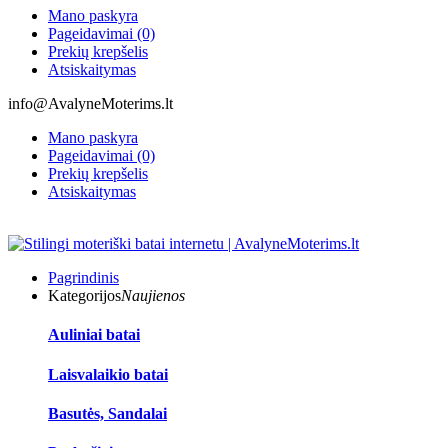
Mano paskyra
Pageidavimai (0)
Prekių krepšelis
Atsiskaitymas
info@AvalyneMoterims.lt
Mano paskyra
Pageidavimai (0)
Prekių krepšelis
Atsiskaitymas
Pagrindinis
Kategorijos
Naujienos
Auliniai batai
Laisvalaikio batai
Basutės, Sandalai