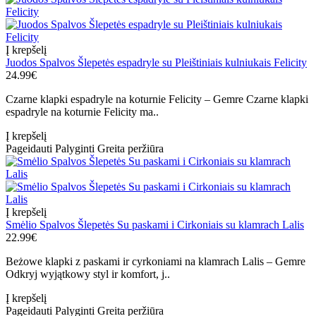
Į krepšelį
Juodos Spalvos Šlepetės espadryle su Pleištiniais kulniukais Felicity
24.99€
Czarne klapki espadryle na koturnie Felicity – Gemre Czarne klapki
espadryle na koturnie Felicity ma..
Į krepšelį
Pageidauti
Palyginti
Greita peržiūra
Į krepšelį
Smėlio Spalvos Šlepetės Su paskami i Cirkoniais su klamrach Lalis
22.99€
Beżowe klapki z paskami ir cyrkoniami na klamrach Lalis – Gemre
Odkryj wyjątkowy styl ir komfort, j..
Į krepšelį
Pageidauti
Palyginti
Greita peržiūra