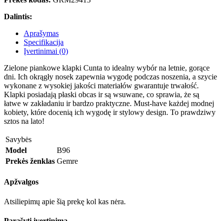
Dalintis:
Aprašymas
Specifikacija
Įvertinimai (0)
Zielone piankowe klapki Cunta to idealny wybór na letnie, gorące
dni. Ich okrągły nosek zapewnia wygodę podczas noszenia, a szycie
wykonane z wysokiej jakości materiałów gwarantuje trwałość.
Klapki posiadają płaski obcas ir są wsuwane, co sprawia, że są
łatwe w zakładaniu ir bardzo praktyczne. Must-have każdej modnej
kobiety, które docenią ich wygodę ir stylowy design. To prawdziwy
sztos na lato!
Savybės
Model
B96
Prekės ženklas
Gemre
Apžvalgos
Atsiliepimų apie šią prekę kol kas nėra.
Parašyti įvertinimą