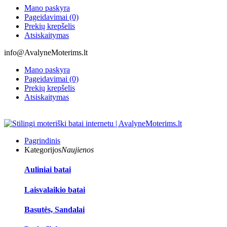
Mano paskyra
Pageidavimai (0)
Prekių krepšelis
Atsiskaitymas
info@AvalyneMoterims.lt
Mano paskyra
Pageidavimai (0)
Prekių krepšelis
Atsiskaitymas
Pagrindinis
Kategorijos
Naujienos
Auliniai batai
Laisvalaikio batai
Basutės, Sandalai