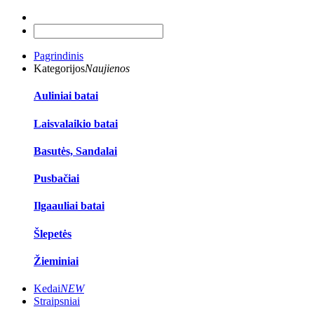
Pagrindinis
Kategorijos
Naujienos
Auliniai batai
Laisvalaikio batai
Basutės, Sandalai
Pusbačiai
Ilgaauliai batai
Šlepetės
Žieminiai
Kedai
NEW
Straipsniai