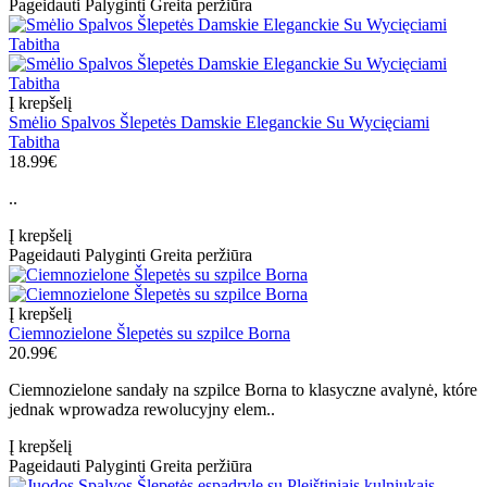
Pageidauti
Palyginti
Greita peržiūra
Į krepšelį
Smėlio Spalvos Šlepetės Damskie Eleganckie Su Wycięciami
Tabitha
18.99€
..
Į krepšelį
Pageidauti
Palyginti
Greita peržiūra
Į krepšelį
Ciemnozielone Šlepetės su szpilce Borna
20.99€
Ciemnozielone sandały na szpilce Borna to klasyczne avalynė, które
jednak wprowadza rewolucyjny elem..
Į krepšelį
Pageidauti
Palyginti
Greita peržiūra