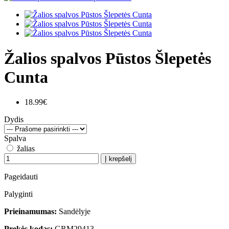
Žalios spalvos Pūstos Šlepetės
Cunta
18.99€
Dydis
Spalva
žalias
Į krepšelį
Pageidauti
Palyginti
Prieinamumas:
Sandėlyje
Prekės kodas:
GRM29413