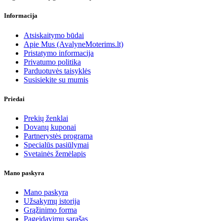
Informacija
Atsiskaitymo būdai
Apie Mus (AvalyneMoterims.lt)
Pristatymo informacija
Privatumo politika
Parduotuvės taisyklės
Susisiekite su mumis
Priedai
Prekių ženklai
Dovanų kuponai
Partnerystės programa
Specialūs pasiūlymai
Svetainės žemėlapis
Mano paskyra
Mano paskyra
Užsakymų istorija
Grąžinimo forma
Pageidavimų sąrašas