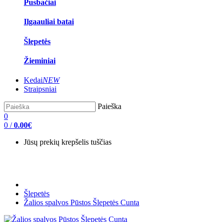
Pusbačiai
Ilgaauliai batai
Šlepetės
Žieminiai
Kedai
NEW
Straipsniai
Paieška
0
0
/
0.00€
Jūsų prekių krepšelis tuščias
Šlepetės
Žalios spalvos Pūstos Šlepetės Cunta