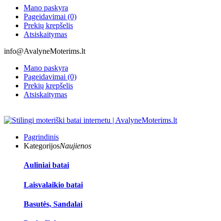
Mano paskyra
Pageidavimai (0)
Prekių krepšelis
Atsiskaitymas
info@AvalyneMoterims.lt
Mano paskyra
Pageidavimai (0)
Prekių krepšelis
Atsiskaitymas
Pagrindinis
Kategorijos
Naujienos
Auliniai batai
Laisvalaikio batai
Basutės, Sandalai