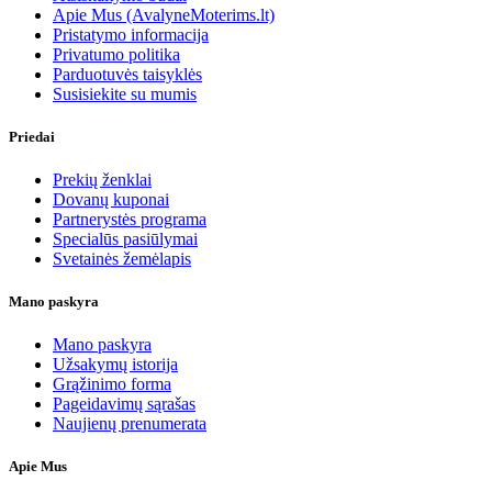
Apie Mus (AvalyneMoterims.lt)
Pristatymo informacija
Privatumo politika
Parduotuvės taisyklės
Susisiekite su mumis
Priedai
Prekių ženklai
Dovanų kuponai
Partnerystės programa
Specialūs pasiūlymai
Svetainės žemėlapis
Mano paskyra
Mano paskyra
Užsakymų istorija
Grąžinimo forma
Pageidavimų sąrašas
Naujienų prenumerata
Apie Mus