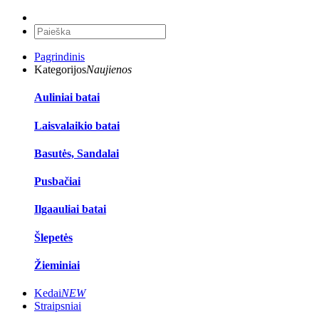
Pagrindinis
Kategorijos
Naujienos
Auliniai batai
Laisvalaikio batai
Basutės, Sandalai
Pusbačiai
Ilgaauliai batai
Šlepetės
Žieminiai
Kedai
NEW
Straipsniai