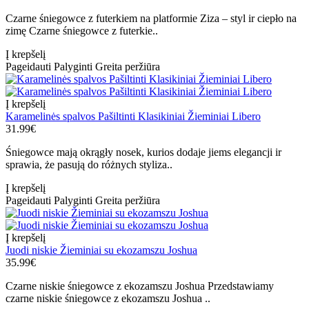
Czarne śniegowce z futerkiem na platformie Ziza – styl ir ciepło na
zimę Czarne śniegowce z futerkie..
Į krepšelį
Pageidauti
Palyginti
Greita peržiūra
Į krepšelį
Karamelinės spalvos Pašiltinti Klasikiniai Žieminiai Libero
31.99€
Śniegowce mają okrągły nosek, kurios dodaje jiems elegancji ir
sprawia, że pasują do różnych styliza..
Į krepšelį
Pageidauti
Palyginti
Greita peržiūra
Į krepšelį
Juodi niskie Žieminiai su ekozamszu Joshua
35.99€
Czarne niskie śniegowce z ekozamszu Joshua Przedstawiamy
czarne niskie śniegowce z ekozamszu Joshua ..