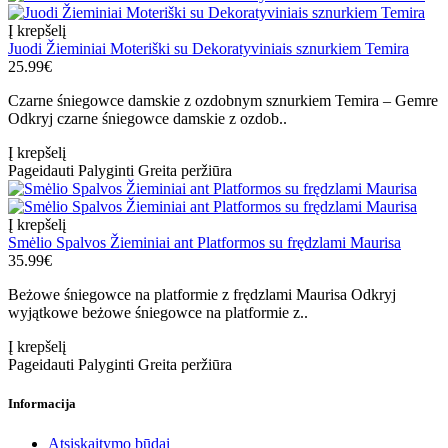
Į krepšelį
Juodi Žieminiai Moteriški su Dekoratyviniais sznurkiem Temira
25.99€
Czarne śniegowce damskie z ozdobnym sznurkiem Temira – Gemre
Odkryj czarne śniegowce damskie z ozdob..
Į krepšelį
Pageidauti
Palyginti
Greita peržiūra
Į krepšelį
Smėlio Spalvos Žieminiai ant Platformos su frędzlami Maurisa
35.99€
Beżowe śniegowce na platformie z frędzlami Maurisa Odkryj
wyjątkowe beżowe śniegowce na platformie z..
Į krepšelį
Pageidauti
Palyginti
Greita peržiūra
Informacija
Atsiskaitymo būdai