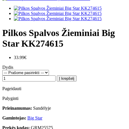
Pilkos Spalvos Žieminiai Big
Star KK274615
33.99€
Dydis
Į krepšelį
Pageidauti
Palyginti
Prieinamumas:
Sandėlyje
Gamintojas:
Big Star
Prekės kodas:
GRM25575