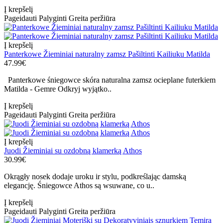
Į krepšelį
Pageidauti
Palyginti
Greita peržiūra
Į krepšelį
Panterkowe Žieminiai naturalny zamsz Pašiltinti Kailiuku Matilda
47.99€
Panterkowe śniegowce skóra naturalna zamsz ocieplane futerkiem
Matilda - Gemre Odkryj wyjątko..
Į krepšelį
Pageidauti
Palyginti
Greita peržiūra
Į krepšelį
Juodi Žieminiai su ozdobną klamerką Athos
30.99€
Okrągły nosek dodaje uroku ir stylu, podkreślając damską
elegancję. Śniegowce Athos są wsuwane, co u..
Į krepšelį
Pageidauti
Palyginti
Greita peržiūra