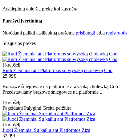
Atsiliepimų apie šią prekę kol kas nėra.
Parašyti įvertinimą
Norėdami palikti atsiliepimą prašome
prisijungti
arba
registruotis
Susijusios prekės
Į krepšelį
Rudi Žieminiai ant Platformos su wysoką cholewką Coo
25.99€
Brązowe śniegowce na platformie z wysoką cholewką Coo
Przedstawiamy brązowe śniegowce na platformie ..
Į krepšelį
Pageidauti
Palyginti
Greita peržiūra
Į krepšelį
Juodi Žieminiai Su kailiu ant Platformos Ziza
32.99€