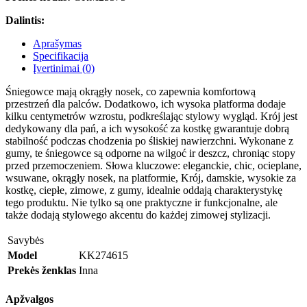
Dalintis:
Aprašymas
Specifikacija
Įvertinimai (0)
Śniegowce mają okrągły nosek, co zapewnia komfortową
przestrzeń dla palców. Dodatkowo, ich wysoka platforma dodaje
kilku centymetrów wzrostu, podkreślając stylowy wygląd. Krój jest
dedykowany dla pań, a ich wysokość za kostkę gwarantuje dobrą
stabilność podczas chodzenia po śliskiej nawierzchni. Wykonane z
gumy, te śniegowce są odporne na wilgoć ir deszcz, chroniąc stopy
przed przemoczeniem. Słowa kluczowe: eleganckie, chic, ocieplane,
wsuwane, okrągły nosek, na platformie, Krój, damskie, wysokie za
kostkę, ciepłe, zimowe, z gumy, idealnie oddają charakterystykę
tego produktu. Nie tylko są one praktyczne ir funkcjonalne, ale
także dodają stylowego akcentu do każdej zimowej stylizacji.
Savybės
Model
KK274615
Prekės ženklas
Inna
Apžvalgos