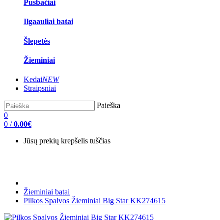
Pusbačiai
Ilgaauliai batai
Šlepetės
Žieminiai
Kedai
NEW
Straipsniai
Paieška
0
0
/
0.00€
Jūsų prekių krepšelis tuščias
Žieminiai batai
Pilkos Spalvos Žieminiai Big Star KK274615