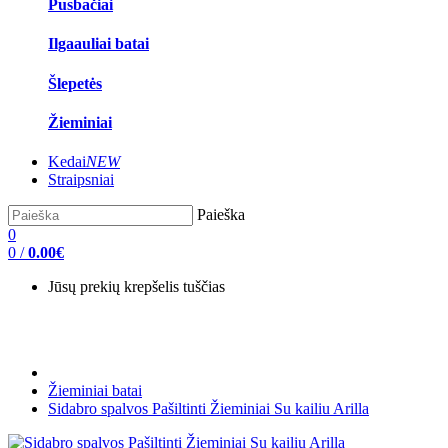
Pusbačiai
Ilgaauliai batai
Šlepetės
Žieminiai
Kedai
NEW
Straipsniai
Paieška
0
0
/
0.00€
Jūsų prekių krepšelis tuščias
Žieminiai batai
Sidabro spalvos Pašiltinti Žieminiai Su kailiu Arilla