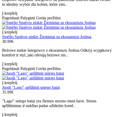
to idealny wybór dla kobiet, które zim..
Į krepšelį
Pageidauti
Palyginti
Greita peržiūra
Į krepšelį
Smėlio Spalvos niskie Žieminiai su ekozamszu Joshua
30.99€
Beżowe niskie śniegowce z ekozamszu Joshua Odkryj wyjątkowy
komfort ir styl, jaki oferują beżowe nis..
Į krepšelį
Pageidauti
Palyginti
Greita peržiūra
Į krepšelį
Juodi "Lago" apšiltinti sniego batai
35.99€
"Lago" sniego batai yra žiemos sezono must have. Storas
apšiltinimas ir aukštas padas užtikrins komf..
Į krepšelį