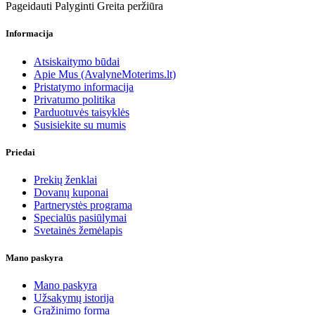
Pageidauti
Palyginti
Greita peržiūra
Informacija
Atsiskaitymo būdai
Apie Mus (AvalyneMoterims.lt)
Pristatymo informacija
Privatumo politika
Parduotuvės taisyklės
Susisiekite su mumis
Priedai
Prekių ženklai
Dovanų kuponai
Partnerystės programa
Specialūs pasiūlymai
Svetainės žemėlapis
Mano paskyra
Mano paskyra
Užsakymų istorija
Grąžinimo forma