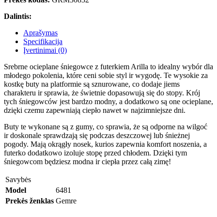
Dalintis:
Aprašymas
Specifikacija
Įvertinimai (0)
Srebrne ocieplane śniegowce z futerkiem Arilla to idealny wybór dla
młodego pokolenia, które ceni sobie styl ir wygodę. Te wysokie za
kostkę buty na platformie są sznurowane, co dodaje jiems
charakteru ir sprawia, że świetnie dopasowują się do stopy. Krój
tych śniegowców jest bardzo modny, a dodatkowo są one ocieplane,
dzięki czemu zapewniają ciepło nawet w najzimniejsze dni.
Buty te wykonane są z gumy, co sprawia, że są odporne na wilgoć
ir doskonale sprawdzają się podczas deszczowej lub śnieżnej
pogody. Mają okrągły nosek, kurios zapewnia komfort noszenia, a
futerko dodatkowo izoluje stopę przed chłodem. Dzięki tym
śniegowcom będziesz modna ir ciepła przez całą zimę!
Savybės
Model
6481
Prekės ženklas
Gemre