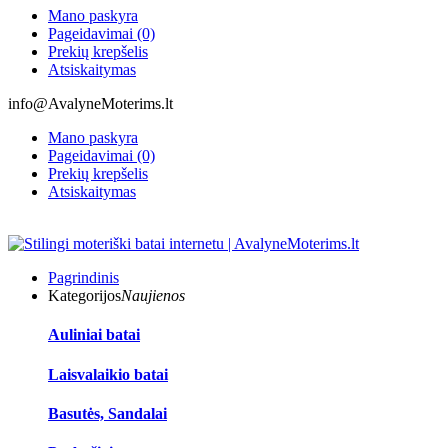
Mano paskyra
Pageidavimai (0)
Prekių krepšelis
Atsiskaitymas
info@AvalyneMoterims.lt
Mano paskyra
Pageidavimai (0)
Prekių krepšelis
Atsiskaitymas
Pagrindinis
Kategorijos
Naujienos
Auliniai batai
Laisvalaikio batai
Basutės, Sandalai