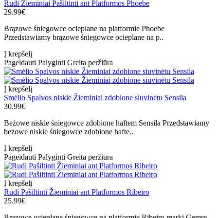
Rudi Žieminiai Pašiltinti ant Platformos Phoebe
29.99€
Brązowe śniegowce ocieplane na platformie Phoebe
Przedstawiamy brązowe śniegowce ocieplane na p..
Į krepšelį
Pageidauti
Palyginti
Greita peržiūra
Į krepšelį
Smėlio Spalvos niskie Žieminiai zdobione siuvinėtu Sensila
30.99€
Beżowe niskie śniegowce zdobione haftem Sensila Przedstawiamy
beżowe niskie śniegowce zdobione hafte..
Į krepšelį
Pageidauti
Palyginti
Greita peržiūra
Į krepšelį
Rudi Pašiltinti Žieminiai ant Platformos Ribeiro
25.99€
Brązowe ocieplane śniegowce na platformie Ribeiro marki Gemre