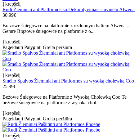
Į krepšelį
Rudi Žieminiai ant Platformos su Dekoratyviniais siuvinėtu Alwena
30.99€
Brązowe śniegowce na platformie z ozdobnym haftem Alwena –
Gemre Brązowe śniegowce na platformie z o..
Į krepšelį
Pageidauti
Palyginti
Greita peržiūra
Į krepšelį
Smėlio Spalvos Žieminiai ant Platformos su wysoką cholewką Coo
25.99€
Beżowe Śniegowce na Platformie z Wysoką Cholewką Coo Te
beżowe śniegowce na platformie z wysoką chol..
Į krepšelį
Pageidauti
Palyginti
Greita peržiūra
Į krepšelį