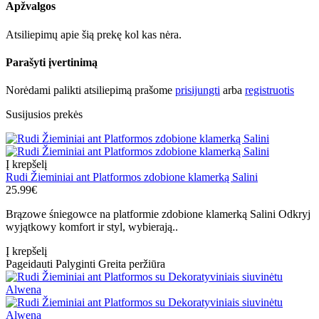
Apžvalgos
Atsiliepimų apie šią prekę kol kas nėra.
Parašyti įvertinimą
Norėdami palikti atsiliepimą prašome
prisijungti
arba
registruotis
Susijusios prekės
Į krepšelį
Rudi Žieminiai ant Platformos zdobione klamerką Salini
25.99€
Brązowe śniegowce na platformie zdobione klamerką Salini Odkryj
wyjątkowy komfort ir styl, wybierają..
Į krepšelį
Pageidauti
Palyginti
Greita peržiūra