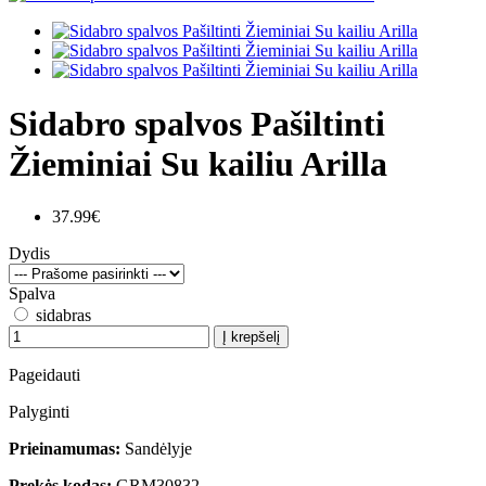
Sidabro spalvos Pašiltinti
Žieminiai Su kailiu Arilla
37.99€
Dydis
Spalva
sidabras
Į krepšelį
Pageidauti
Palyginti
Prieinamumas:
Sandėlyje
Prekės kodas:
GRM30832