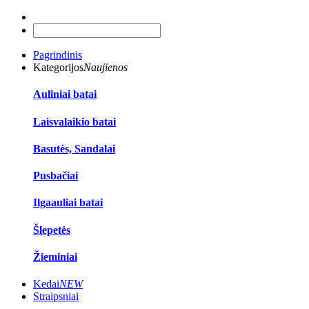
Pagrindinis
Kategorijos
Naujienos
Auliniai batai
Laisvalaikio batai
Basutės, Sandalai
Pusbačiai
Ilgaauliai batai
Šlepetės
Žieminiai
Kedai
NEW
Straipsniai