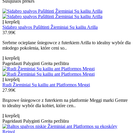
Susijusios prekės
Į krepšelį
Sidabro spalvos Pašiltinti Žieminiai Su kailiu Arilla
37.99€
Srebrne ocieplane śniegowce z futerkiem Arilla to idealny wybór dla
młodego pokolenia, które ceni so..
Į krepšelį
Pageidauti
Palyginti
Greita peržiūra
Į krepšelį
Rudi Žieminiai Su kailiu ant Platformos Meggi
27.99€
Brązowe śniegowce z futerkiem na platformie Meggi marki Gemre
to idealny wybór dla kobiet, które cen..
Į krepšelį
Pageidauti
Palyginti
Greita peržiūra