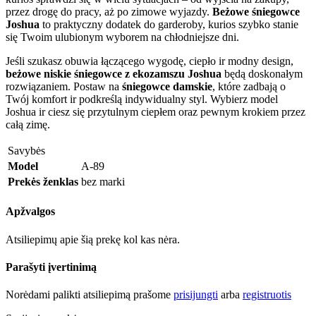
przez drogę do pracy, aż po zimowe wyjazdy.
Beżowe śniegowce
Joshua
to praktyczny dodatek do garderoby, kurios szybko stanie
się Twoim ulubionym wyborem na chłodniejsze dni.
Jeśli szukasz obuwia łączącego wygodę, ciepło ir modny design,
beżowe niskie śniegowce z ekozamszu Joshua
będą doskonałym
rozwiązaniem. Postaw na
śniegowce damskie
, które zadbają o
Twój komfort ir podkreślą indywidualny styl. Wybierz model
Joshua ir ciesz się przytulnym ciepłem oraz pewnym krokiem przez
całą zimę.
Savybės
Model
A-89
Prekės ženklas
bez marki
Apžvalgos
Atsiliepimų apie šią prekę kol kas nėra.
Parašyti įvertinimą
Norėdami palikti atsiliepimą prašome
prisijungti
arba
registruotis