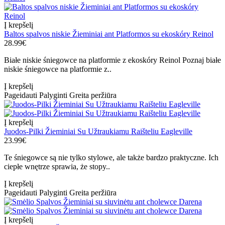
Į krepšelį
Baltos spalvos niskie Žieminiai ant Platformos su ekoskóry Reinol
28.99€
Białe niskie śniegowce na platformie z ekoskóry Reinol Poznaj białe
niskie śniegowce na platformie z..
Į krepšelį
Pageidauti
Palyginti
Greita peržiūra
Į krepšelį
Juodos-Pilki Žieminiai Su Užtraukiamu Raišteliu Eagleville
23.99€
Te śniegowce są nie tylko stylowe, ale także bardzo praktyczne. Ich
ciepłe wnętrze sprawia, że stopy..
Į krepšelį
Pageidauti
Palyginti
Greita peržiūra
Į krepšelį