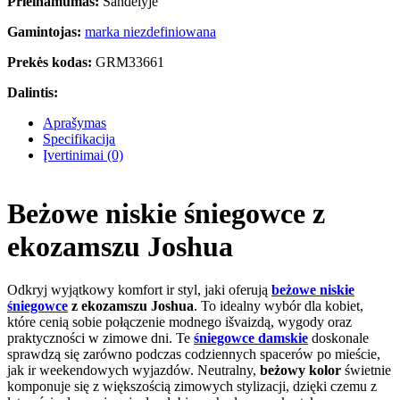
Prieinamumas:
Sandėlyje
Gamintojas:
marka niezdefiniowana
Prekės kodas:
GRM33661
Dalintis:
Aprašymas
Specifikacija
Įvertinimai (0)
Beżowe niskie śniegowce z
ekozamszu Joshua
Odkryj wyjątkowy komfort ir styl, jaki oferują
beżowe niskie
śniegowce
z ekozamszu Joshua
. To idealny wybór dla kobiet,
które cenią sobie połączenie modnego išvaizdą, wygody oraz
praktyczności w zimowe dni. Te
śniegowce damskie
doskonale
sprawdzą się zarówno podczas codziennych spacerów po mieście,
jak ir weekendowych wyjazdów. Neutralny,
beżowy kolor
świetnie
komponuje się z większością zimowych stylizacji, dzięki czemu z