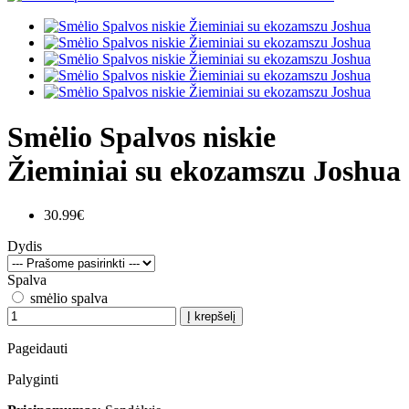
Smėlio Spalvos niskie
Žieminiai su ekozamszu Joshua
30.99€
Dydis
Spalva
smėlio spalva
Į krepšelį
Pageidauti
Palyginti