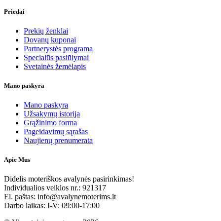
Priedai
Prekių ženklai
Dovanų kuponai
Partnerystės programa
Specialūs pasiūlymai
Svetainės žemėlapis
Mano paskyra
Mano paskyra
Užsakymų istorija
Grąžinimo forma
Pageidavimų sąrašas
Naujienų prenumerata
Apie Mus
Didelis moteriškos avalynės pasirinkimas!
Individualios veiklos nr.: 921317
El. paštas: info@avalynemoterims.lt
Darbo laikas: I-V: 09:00-17:00