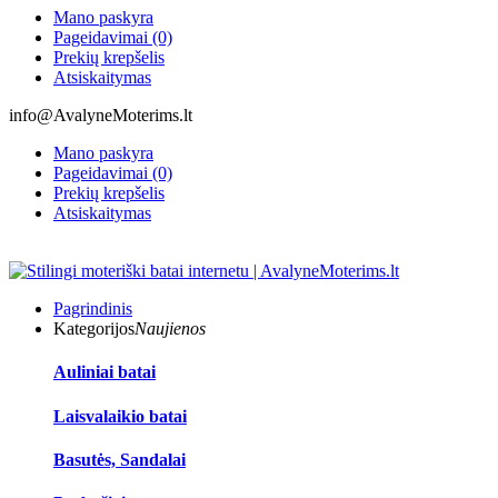
Mano paskyra
Pageidavimai (0)
Prekių krepšelis
Atsiskaitymas
info@AvalyneMoterims.lt
Mano paskyra
Pageidavimai (0)
Prekių krepšelis
Atsiskaitymas
Pagrindinis
Kategorijos
Naujienos
Auliniai batai
Laisvalaikio batai
Basutės, Sandalai