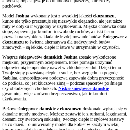
łatwością dopasujesz je do ulubionych płaszczy, kurtek czy
puchówek.
Model
Joshua
wykonany jest z wysokiej jakości
ekozamszu
,
kurios nie tylko prezentuje się niezwykle elegancko, ale jest także
miły w dotyku ir wygodny w użytkowaniu. Miękka cholewka otula
stopę, zapewniając komfort ir swobodę ruchów, a niski fason
pozwala na szybkie zakładanie ir zdejmowanie butów.
Śniegowce z
ekozamszu
to świetna alternatywa dla tradycyjnych butów
zimowych – są lekkie, ciepłe ir łatwe w utrzymaniu w czystości.
Wnętrze
śniegowców damskich Joshua
zostało wykończone
miękkim, przyjemnym ociepleniem, które pomaga utrzymać
odpowiednią temperaturę nawet w chłodniejsze dni. Dzięki temu
Twoje stopy pozostaną ciepłe ir suche, bez względu na pogodę.
Stabilna, antypoślizgowa podeszwa zapewnia dobrą przyczepność
do podłoża, co jest kluczowe zimą – podczas spacerów po śniegu
czy oblodzonych chodnikach.
Niskie śniegowce damskie
gwarantują więc zarówno bezpieczeństwo, jak ir komfort
użytkowania.
Beżowe
śniegowce damskie z ekozamszu
doskonale wpisują się w
aktualne trendy modowe. Możesz zestawić je z rurkami, legginsami,
dresami czy swetrową sukienką, tworząc ciepłe ir stylowe zestawy
na co dzień. To uniwersalny model dla kobiet w każdym wieku,
kurios sprawdzi się w wielu sytuacjach – od wyjścia na zakupy,