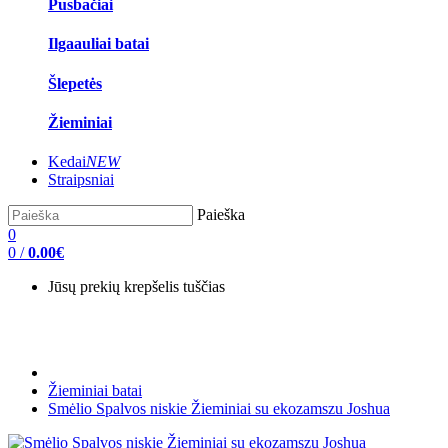
Pusbačiai
Ilgaauliai batai
Šlepetės
Žieminiai
Kedai
NEW
Straipsniai
Paieška
0
0
/
0.00€
Jūsų prekių krepšelis tuščias
Žieminiai batai
Smėlio Spalvos niskie Žieminiai su ekozamszu Joshua