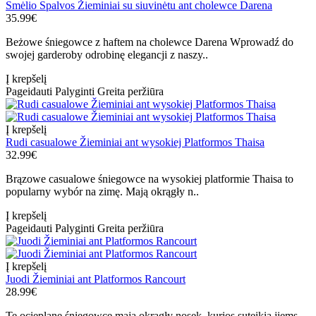
Smėlio Spalvos Žieminiai su siuvinėtu ant cholewce Darena
35.99€
Beżowe śniegowce z haftem na cholewce Darena Wprowadź do
swojej garderoby odrobinę elegancji z naszy..
Į krepšelį
Pageidauti
Palyginti
Greita peržiūra
Į krepšelį
Rudi casualowe Žieminiai ant wysokiej Platformos Thaisa
32.99€
Brązowe casualowe śniegowce na wysokiej platformie Thaisa to
popularny wybór na zimę. Mają okrągły n..
Į krepšelį
Pageidauti
Palyginti
Greita peržiūra
Į krepšelį
Juodi Žieminiai ant Platformos Rancourt
28.99€
Te ocieplane śniegowce mają okrągły nosek, kurios suteikia jiems