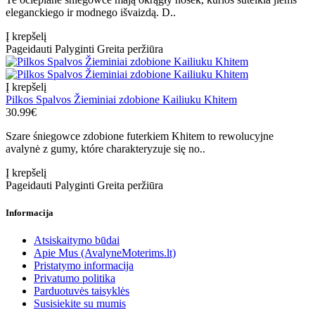
eleganckiego ir modnego išvaizdą. D..
Į krepšelį
Pageidauti
Palyginti
Greita peržiūra
Į krepšelį
Pilkos Spalvos Žieminiai zdobione Kailiuku Khitem
30.99€
Szare śniegowce zdobione futerkiem Khitem to rewolucyjne
avalynė z gumy, które charakteryzuje się no..
Į krepšelį
Pageidauti
Palyginti
Greita peržiūra
Informacija
Atsiskaitymo būdai
Apie Mus (AvalyneMoterims.lt)
Pristatymo informacija
Privatumo politika
Parduotuvės taisyklės
Susisiekite su mumis