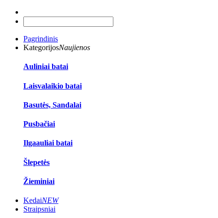
Pagrindinis
Kategorijos
Naujienos
Auliniai batai
Laisvalaikio batai
Basutės, Sandalai
Pusbačiai
Ilgaauliai batai
Šlepetės
Žieminiai
Kedai
NEW
Straipsniai