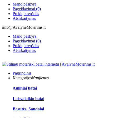
Mano paskyra
Pageidavimai (0)
Prekių krepšelis
Atsiskaitymas
info@AvalyneMoterims.lt
Mano paskyra
Pageidavimai (0)
Prekių krepšelis
Atsiskaitymas
Pagrindinis
Kategorijos
Naujienos
Auliniai batai
Laisvalaikio batai
Basutės, Sandalai