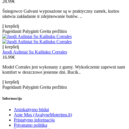
28.99€
Śniegowce Galvani wyposażone są w praktyczny zamek, kurios
ułatwia zakładanie ir zdejmowanie butów. ..
Į krepšelį
Pageidauti
Palyginti
Greita peržiūra
Į krepšelį
Juodi Auliniai Su Kailiuku Corrales
16.99€
Model Corrales jest wykonany z gumy. Wykończenie zapewni nam
komfort w deszczowe jesienne dni. Bucik..
Į krepšelį
Pageidauti
Palyginti
Greita peržiūra
Informacija
Atsiskaitymo būdai
Apie Mus (AvalyneMoterims.lt)
Pristatymo informacija
Privatumo politika