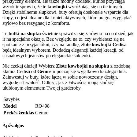
praktyczny element, ale także modny dodatek, kurios przyciąga
wzrok ir sprawia, że te
kowbojki
wyróżniają się na tle innych.
Dzięki stabilnemu słupkowi, buty oferują doskonałe wsparcie dla
stopy, co jest idealne dla kobiet aktywnych, które pragną wyglądać
stylowo bez rezygnacji z komfortu.
Te
botki na słupku
świetnie sprawdzą się zarówno na co dzień, jak
ir na specjalne okazje. Bez względu na to, czy wybierasz się na
spotkanie z przyjaciółmi, czy na randkę,
złote kowbojki Cedisa
będą idealnym wyborem. Dodadzą elegancji każdej kreacji, od
casualowych jeansów po eleganckie sukienki.
Nie czekaj dłużej! Wybierz
Złote kowbojki na słupku
z ozdobną
klamrą Cedisa od
Gemre
ir poczuj się wyjątkowo każdego dnia.
Zainwestuj w buty, które łączą w sobie nowoczesny design,
wygodę ir trwałość. Odkryj, jak z łatwością mogą stać się
ulubionym elementem Twojej garderoby.
Savybės
Model
RQ498
Prekės ženklas
Gemre
Apžvalgos