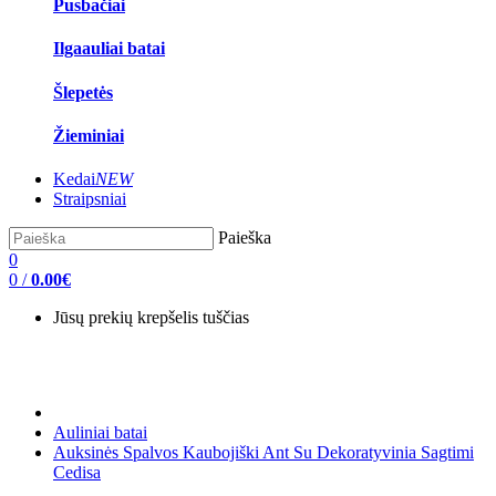
Pusbačiai
Ilgaauliai batai
Šlepetės
Žieminiai
Kedai
NEW
Straipsniai
Paieška
0
0
/
0.00€
Jūsų prekių krepšelis tuščias
Auliniai batai
Auksinės Spalvos Kaubojiški Ant Su Dekoratyvinia Sagtimi
Cedisa