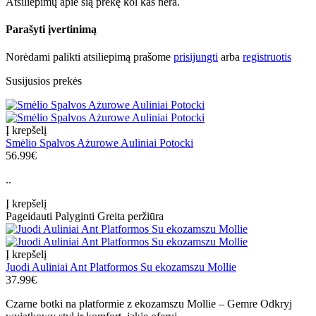
Atsiliepimų apie šią prekę kol kas nėra.
Parašyti įvertinimą
Norėdami palikti atsiliepimą prašome
prisijungti
arba
registruotis
Susijusios prekės
Į krepšelį
Smėlio Spalvos Ażurowe Auliniai Potocki
56.99€
..
Į krepšelį
Pageidauti
Palyginti
Greita peržiūra
Į krepšelį
Juodi Auliniai Ant Platformos Su ekozamszu Mollie
37.99€
Czarne botki na platformie z ekozamszu Mollie – Gemre Odkryj