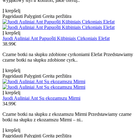
wyjątkowy styl ir komfort, jakie oferuj..
Į krepšelį
Pageidauti
Palyginti
Greita peržiūra
Į krepšelį
Juodi Auliniai Ant Papuošti Kūbiniais Cirkoniais Elefat
38.99€
Czarne botki na słupku zdobione cyrkoniami Elefat Przedstawiamy
czarne botki na słupku zdobione cyrk..
Į krepšelį
Pageidauti
Palyginti
Greita peržiūra
Į krepšelį
Juodi Auliniai Ant Su ekozamszu Mirmi
34.99€
Czarne botki na słupku z ekozamszu Mirmi Przedstawiamy czarne
botki na słupku z ekozamszu Mirmi – ni..
Į krepšelį
Pageidauti
Palyginti
Greita peržiūra