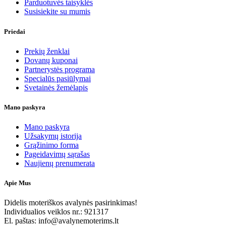
Parduotuvės taisyklės
Susisiekite su mumis
Priedai
Prekių ženklai
Dovanų kuponai
Partnerystės programa
Specialūs pasiūlymai
Svetainės žemėlapis
Mano paskyra
Mano paskyra
Užsakymų istorija
Grąžinimo forma
Pageidavimų sąrašas
Naujienų prenumerata
Apie Mus
Didelis moteriškos avalynės pasirinkimas!
Individualios veiklos nr.: 921317
El. paštas: info@avalynemoterims.lt