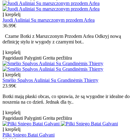
Į krepšelį
Juodi Auliniai Su marszczonym przodem Arlea
36.99€
Czarne Botki z Marszczonym Przodem Arlea Odkryj nową
definicję stylu ir wygody z czarnymi bot..
Į krepšelį
Pageidauti
Palyginti
Greita peržiūra
Į krepšelį
Smėlio Spalvos Auliniai Su Grandinėmis Thierry
23.99€
Botki mają płaski obcas, co sprawia, że są wygodne ir idealne do
noszenia na co dzień. Jednak dla ty..
Į krepšelį
Pageidauti
Palyginti
Greita peržiūra
Į krepšelį
Pilki Sniego Batai Galvani