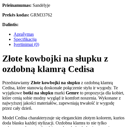
Prieinamumas:
Sandėlyje
Prekės kodas:
GRM33762
Dalintis:
Aprašymas
Specifikacija
Įvertinimai (0)
Złote kowbojki na słupku z
ozdobną klamrą Cedisa
Przedstawiamy
Złote kowbojki na słupku
z ozdobną klamrą
Cedisa, które stanowią doskonałe połączenie stylu ir wygody. Te
wyjątkowe
botki na słupku
marki
Gemre
to propozycja dla kobiet,
które cenią sobie modny wygląd ir komfort noszenia. Wykonane z
najwyższej jakości materiałów, zapewniają trwałość ir wygodę
przez cały dzień.
Model Cedisa charakteryzuje się eleganckim złotym kolorem, kurios
doda blasku każdej stylizacji. Ozdobna klamra to nie tylko