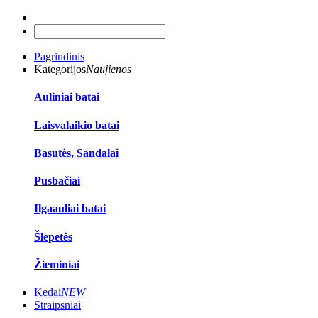
Pagrindinis
Kategorijos
Naujienos
Auliniai batai
Laisvalaikio batai
Basutės, Sandalai
Pusbačiai
Ilgaauliai batai
Šlepetės
Žieminiai
Kedai
NEW
Straipsniai