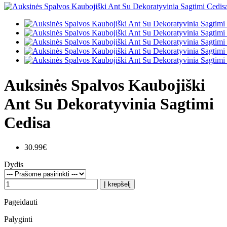
Auksinės Spalvos Kaubojiški
Ant Su Dekoratyvinia Sagtimi
Cedisa
30.99€
Dydis
Į krepšelį
Pageidauti
Palyginti