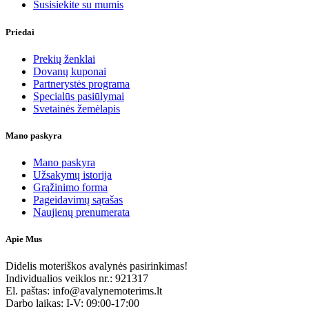
Susisiekite su mumis
Priedai
Prekių ženklai
Dovanų kuponai
Partnerystės programa
Specialūs pasiūlymai
Svetainės žemėlapis
Mano paskyra
Mano paskyra
Užsakymų istorija
Grąžinimo forma
Pageidavimų sąrašas
Naujienų prenumerata
Apie Mus
Didelis moteriškos avalynės pasirinkimas!
Individualios veiklos nr.: 921317
El. paštas: info@avalynemoterims.lt
Darbo laikas: I-V: 09:00-17:00