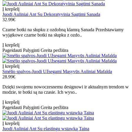
Į krepšelį
Juodi Auliniai Ant Su Dekoratyvinia Sagtimi Sanada
32.99€
Czarne botki na słupku z ozdobną klamrą Sanada Przedstawiamy
wyjątkowe czarne botki na słupku z ozdo..
Į krepšelį
Pageidauti
Palyginti
Greita peržiūra
Į krepšelį
Smėlio spalvos-Juodi Užsegami Masyvūs Auliniai Mafalda
28.99€
Dzięki swojemu nowoczesnemu designowi ir aktualnym trendom w
modzie, te botki są na czasie. Ich wyso..
Į krepšelį
Pageidauti
Palyginti
Greita peržiūra
Į krepšelį
Juodi Auliniai Ant Su elastingu wstawką Taina