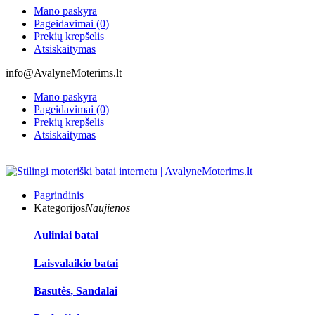
Mano paskyra
Pageidavimai (0)
Prekių krepšelis
Atsiskaitymas
info@AvalyneMoterims.lt
Mano paskyra
Pageidavimai (0)
Prekių krepšelis
Atsiskaitymas
Pagrindinis
Kategorijos
Naujienos
Auliniai batai
Laisvalaikio batai
Basutės, Sandalai