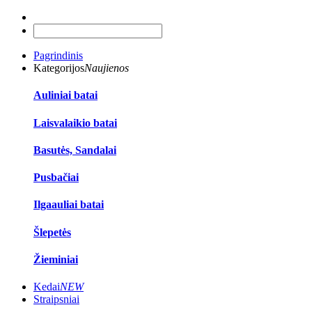
Pagrindinis
Kategorijos
Naujienos
Auliniai batai
Laisvalaikio batai
Basutės, Sandalai
Pusbačiai
Ilgaauliai batai
Šlepetės
Žieminiai
Kedai
NEW
Straipsniai