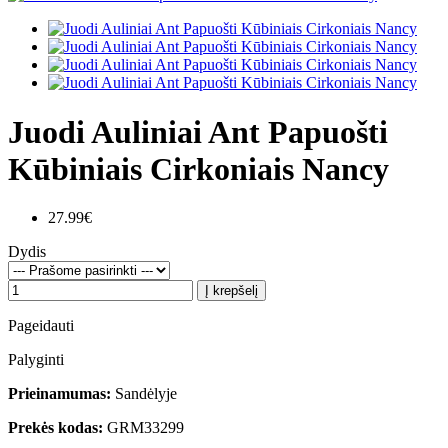
Juodi Auliniai Ant Papuošti
Kūbiniais Cirkoniais Nancy
27.99€
Dydis
Į krepšelį
Pageidauti
Palyginti
Prieinamumas:
Sandėlyje
Prekės kodas:
GRM33299