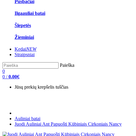
Pusbačiai
Ilgaauliai batai
Šlepetės
Žieminiai
Kedai
NEW
Straipsniai
Paieška
0
0
/
0.00€
Jūsų prekių krepšelis tuščias
Auliniai batai
Juodi Auliniai Ant Papuošti Kūbiniais Cirkoniais Nancy