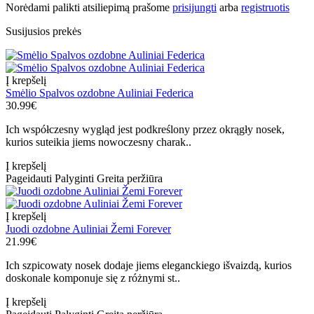
Norėdami palikti atsiliepimą prašome
prisijungti
arba
registruotis
Susijusios prekės
Į krepšelį
Smėlio Spalvos ozdobne Auliniai Federica
30.99€
Ich współczesny wygląd jest podkreślony przez okrągły nosek,
kurios suteikia jiems nowoczesny charak..
Į krepšelį
Pageidauti
Palyginti
Greita peržiūra
Į krepšelį
Juodi ozdobne Auliniai Žemi Forever
21.99€
Ich szpicowaty nosek dodaje jiems eleganckiego išvaizdą, kurios
doskonale komponuje się z różnymi st..
Į krepšelį