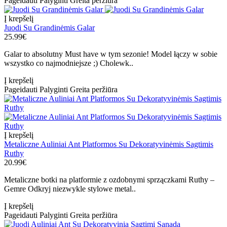
Pageidauti
Palyginti
Greita peržiūra
Į krepšelį
Juodi Su Grandinėmis Galar
25.99€
Galar to absolutny Must have w tym sezonie! Model łączy w sobie
wszystko co najmodniejsze ;) Cholewk..
Į krepšelį
Pageidauti
Palyginti
Greita peržiūra
Į krepšelį
Metaliczne Auliniai Ant Platformos Su Dekoratyvinėmis Sagtimis
Ruthy
20.99€
Metaliczne botki na platformie z ozdobnymi sprzączkami Ruthy –
Gemre Odkryj niezwykle stylowe metal..
Į krepšelį
Pageidauti
Palyginti
Greita peržiūra