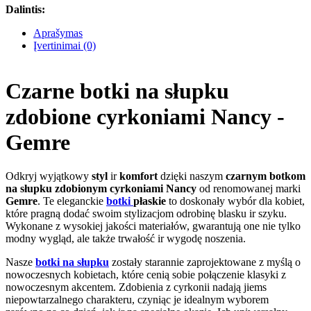
Dalintis:
Aprašymas
Įvertinimai (0)
Czarne botki na słupku
zdobione cyrkoniami Nancy -
Gemre
Odkryj wyjątkowy
styl
ir
komfort
dzięki naszym
czarnym botkom
na słupku zdobionym cyrkoniami Nancy
od renomowanej marki
Gemre
. Te eleganckie
botki
płaskie
to doskonały wybór dla kobiet,
które pragną dodać swoim stylizacjom odrobinę blasku ir szyku.
Wykonane z wysokiej jakości materiałów, gwarantują one nie tylko
modny wygląd, ale także trwałość ir wygodę noszenia.
Nasze
botki na słupku
zostały starannie zaprojektowane z myślą o
nowoczesnych kobietach, które cenią sobie połączenie klasyki z
nowoczesnym akcentem. Zdobienia z cyrkonii nadają jiems
niepowtarzalnego charakteru, czyniąc je idealnym wyborem