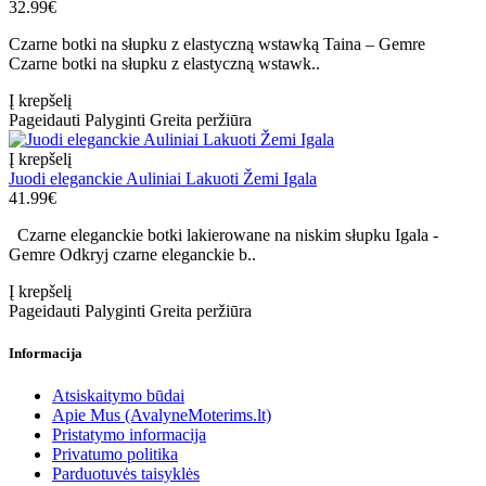
32.99€
Czarne botki na słupku z elastyczną wstawką Taina – Gemre
Czarne botki na słupku z elastyczną wstawk..
Į krepšelį
Pageidauti
Palyginti
Greita peržiūra
Į krepšelį
Juodi eleganckie Auliniai Lakuoti Žemi Igala
41.99€
Czarne eleganckie botki lakierowane na niskim słupku Igala -
Gemre Odkryj czarne eleganckie b..
Į krepšelį
Pageidauti
Palyginti
Greita peržiūra
Informacija
Atsiskaitymo būdai
Apie Mus (AvalyneMoterims.lt)
Pristatymo informacija
Privatumo politika
Parduotuvės taisyklės