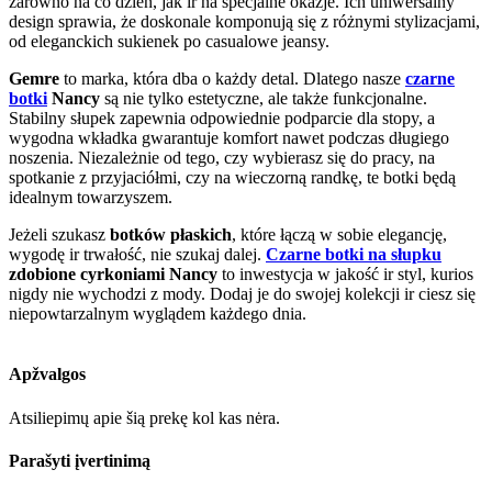
zarówno na co dzień, jak ir na specjalne okazje. Ich uniwersalny
design sprawia, że doskonale komponują się z różnymi stylizacjami,
od eleganckich sukienek po casualowe jeansy.
Gemre
to marka, która dba o każdy detal. Dlatego nasze
czarne
botki
Nancy
są nie tylko estetyczne, ale także funkcjonalne.
Stabilny słupek zapewnia odpowiednie podparcie dla stopy, a
wygodna wkładka gwarantuje komfort nawet podczas długiego
noszenia. Niezależnie od tego, czy wybierasz się do pracy, na
spotkanie z przyjaciółmi, czy na wieczorną randkę, te botki będą
idealnym towarzyszem.
Jeżeli szukasz
botków płaskich
, które łączą w sobie elegancję,
wygodę ir trwałość, nie szukaj dalej.
Czarne botki na słupku
zdobione cyrkoniami Nancy
to inwestycja w jakość ir styl, kurios
nigdy nie wychodzi z mody. Dodaj je do swojej kolekcji ir ciesz się
niepowtarzalnym wyglądem każdego dnia.
Apžvalgos
Atsiliepimų apie šią prekę kol kas nėra.
Parašyti įvertinimą