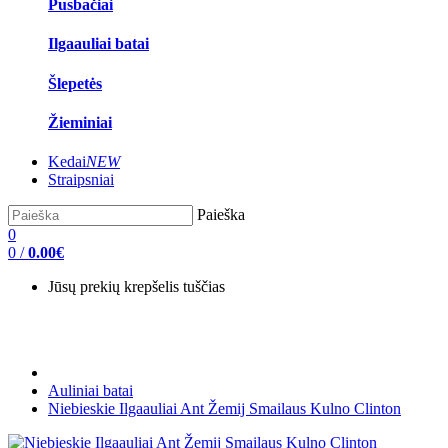
Pusbačiai
Ilgaauliai batai
Šlepetės
Žieminiai
Kedai
NEW
Straipsniai
Paieška
0
0
/
0.00€
Jūsų prekių krepšelis tuščias
Auliniai batai
Niebieskie Ilgaauliai Ant Žemij Smailaus Kulno Clinton