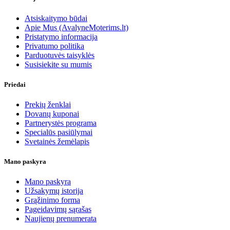
Atsiskaitymo būdai
Apie Mus (AvalyneMoterims.lt)
Pristatymo informacija
Privatumo politika
Parduotuvės taisyklės
Susisiekite su mumis
Priedai
Prekių ženklai
Dovanų kuponai
Partnerystės programa
Specialūs pasiūlymai
Svetainės žemėlapis
Mano paskyra
Mano paskyra
Užsakymų istorija
Grąžinimo forma
Pageidavimų sąrašas
Naujienų prenumerata