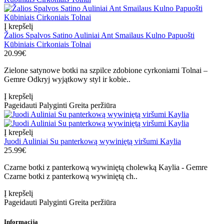
Į krepšelį
Žalios Spalvos Satino Auliniai Ant Smailaus Kulno Papuošti
Kūbiniais Cirkoniais Tolnai
20.99€
Zielone satynowe botki na szpilce zdobione cyrkoniami Tolnai –
Gemre Odkryj wyjątkowy styl ir kobie..
Į krepšelį
Pageidauti
Palyginti
Greita peržiūra
Į krepšelį
Juodi Auliniai Su panterkową wywiniętą viršumi Kaylia
25.99€
Czarne botki z panterkową wywiniętą cholewką Kaylia - Gemre
Czarne botki z panterkową wywiniętą ch..
Į krepšelį
Pageidauti
Palyginti
Greita peržiūra
Informacija