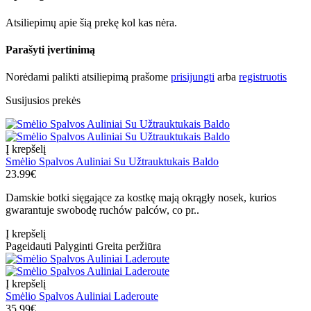
Atsiliepimų apie šią prekę kol kas nėra.
Parašyti įvertinimą
Norėdami palikti atsiliepimą prašome
prisijungti
arba
registruotis
Susijusios prekės
Į krepšelį
Smėlio Spalvos Auliniai Su Užtrauktukais Baldo
23.99€
Damskie botki sięgające za kostkę mają okrągły nosek, kurios
gwarantuje swobodę ruchów palców, co pr..
Į krepšelį
Pageidauti
Palyginti
Greita peržiūra
Į krepšelį
Smėlio Spalvos Auliniai Laderoute
35.99€