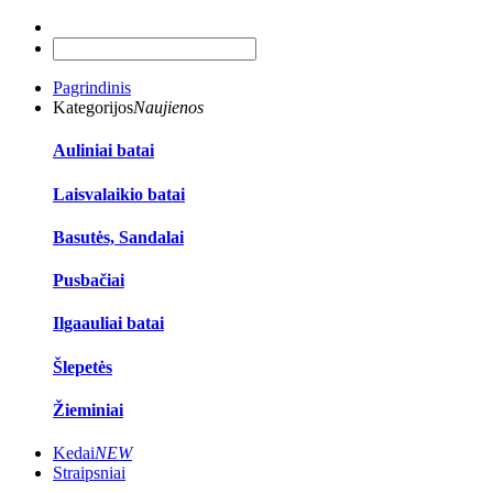
Pagrindinis
Kategorijos
Naujienos
Auliniai batai
Laisvalaikio batai
Basutės, Sandalai
Pusbačiai
Ilgaauliai batai
Šlepetės
Žieminiai
Kedai
NEW
Straipsniai