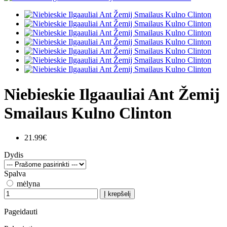
Niebieskie Ilgaauliai Ant Žemij
Smailaus Kulno Clinton
21.99€
Dydis
Spalva
mėlyna
Į krepšelį
Pageidauti