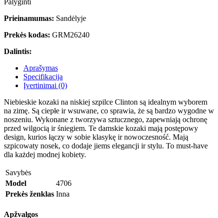
Palyginti
Prieinamumas:
Sandėlyje
Prekės kodas:
GRM26240
Dalintis:
Aprašymas
Specifikacija
Įvertinimai (0)
Niebieskie kozaki na niskiej szpilce Clinton są idealnym wyborem
na zimę. Są ciepłe ir wsuwane, co sprawia, że są bardzo wygodne w
noszeniu. Wykonane z tworzywa sztucznego, zapewniają ochronę
przed wilgocią ir śniegiem. Te damskie kozaki mają postępowy
design, kurios łączy w sobie klasykę ir nowoczesność. Mają
szpicowaty nosek, co dodaje jiems elegancji ir stylu. To must-have
dla każdej modnej kobiety.
Savybės
Model
4706
Prekės ženklas
Inna
Apžvalgos