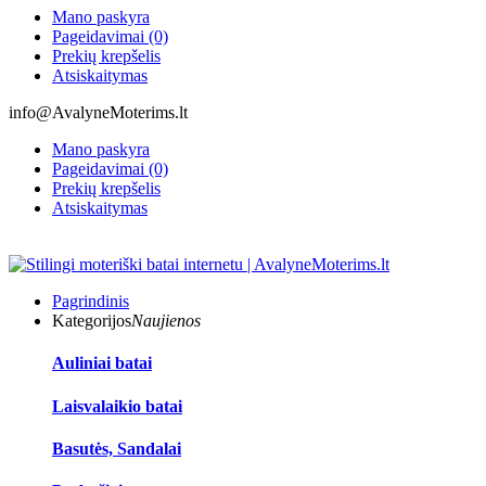
Mano paskyra
Pageidavimai (0)
Prekių krepšelis
Atsiskaitymas
info@AvalyneMoterims.lt
Mano paskyra
Pageidavimai (0)
Prekių krepšelis
Atsiskaitymas
Pagrindinis
Kategorijos
Naujienos
Auliniai batai
Laisvalaikio batai
Basutės, Sandalai