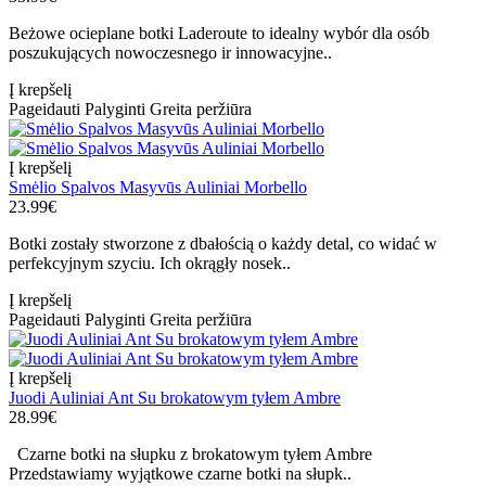
Beżowe ocieplane botki Laderoute to idealny wybór dla osób
poszukujących nowoczesnego ir innowacyjne..
Į krepšelį
Pageidauti
Palyginti
Greita peržiūra
Į krepšelį
Smėlio Spalvos Masyvūs Auliniai Morbello
23.99€
Botki zostały stworzone z dbałością o każdy detal, co widać w
perfekcyjnym szyciu. Ich okrągły nosek..
Į krepšelį
Pageidauti
Palyginti
Greita peržiūra
Į krepšelį
Juodi Auliniai Ant Su brokatowym tyłem Ambre
28.99€
Czarne botki na słupku z brokatowym tyłem Ambre
Przedstawiamy wyjątkowe czarne botki na słupk..