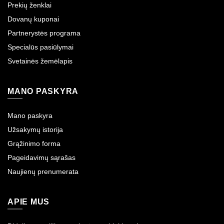
Prekių ženklai
Dovanų kuponai
Partnerystės programa
Specialūs pasiūlymai
Svetainės žemėlapis
MANO PASKYRA
Mano paskyra
Užsakymų istorija
Grąžinimo forma
Pageidavimų sąrašas
Naujienų prenumerata
APIE MUS