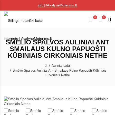
info@AvalyneMoterims.lt
0
0
SMĖLIO SPALVOS AULINIAI ANT
SMAILAUS KULNO PAPUOŠTI
KŪBINIAIS CIRKONIAIS NETHE
Auliniai batai
Smėlio Spalvos Auliniai Ant Smailaus Kulno Papuošti Kūbiniais
Cirkoniais Nethe