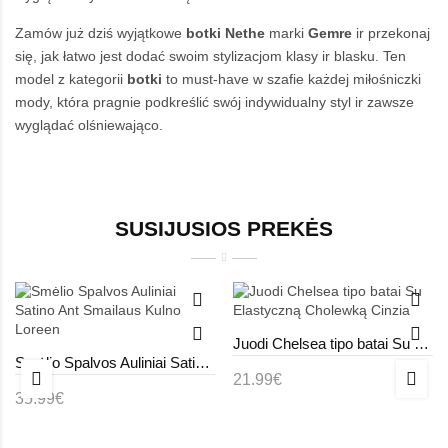
Zamów już dziś wyjątkowe
botki
Nethe
marki
Gemre
ir przekonaj
się, jak łatwo jest dodać swoim stylizacjom klasy ir blasku. Ten
model z kategorii
botki
to must-have w szafie każdej miłośniczki
mody, która pragnie podkreślić swój indywidualny styl ir zawsze
wyglądać olśniewająco.
SUSIJUSIOS PREKĖS
Juodi Chelsea tipo batai Su Elastyczną Cholewką Cinzia
Smėlio Spalvos Auliniai Satino Ant Smailaus Kulno Loreen
21.99€
35.99€