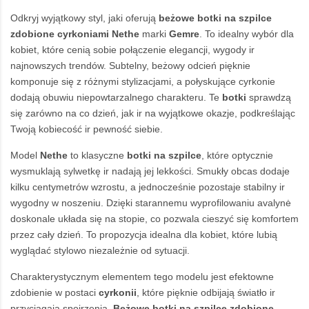
Odkryj wyjątkowy styl, jaki oferują
beżowe botki
na szpilce
zdobione cyrkoniami Nethe
marki
Gemre
. To idealny wybór dla
kobiet, które cenią sobie połączenie elegancji, wygody ir
najnowszych trendów. Subtelny, beżowy odcień pięknie
komponuje się z różnymi stylizacjami, a połyskujące cyrkonie
dodają obuwiu niepowtarzalnego charakteru. Te
botki
sprawdzą
się zarówno na co dzień, jak ir na wyjątkowe okazje, podkreślając
Twoją kobiecość ir pewność siebie.
Model
Nethe
to klasyczne
botki na szpilce
, które optycznie
wysmuklają sylwetkę ir nadają jej lekkości. Smukły obcas dodaje
kilku centymetrów wzrostu, a jednocześnie pozostaje stabilny ir
wygodny w noszeniu. Dzięki starannemu wyprofilowaniu avalynė
doskonale układa się na stopie, co pozwala cieszyć się komfortem
przez cały dzień. To propozycja idealna dla kobiet, które lubią
wyglądać stylowo niezależnie od sytuacji.
Charakterystycznym elementem tego modelu jest efektowne
zdobienie w postaci
cyrkonii
, które pięknie odbijają światło ir
przyciągają spojrzenia.
Beżowe
botki na szpilce
zdobione