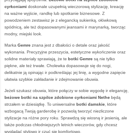
cyrkoniami
doskonale uzupełnią wieczorową stylizację, kreację
na ważne wyjście, randkę lub spotkanie biznesowe. Z
powodzeniem zestawisz je z elegancką sukienką, ołówkową
spódnicą, ale też dopasowanymi jeansami ir marynarką, tworząc
modny, miejski look.
Marka
Gemre
znana jest z dbałości o detale oraz jakość
wykonania. Precyzyjne przeszycia, estetyczne wykończenie oraz
solidne materiały sprawiają, że te
botki
Gemre
są nie tylko
piękne, ale też trwałe. Cholewka dopasowuje się do nogi,
delikatnie ją opinając ir podkreślając jej linię, a wygodne zapięcie
ułatwia szybkie zakładanie ir zdejmowanie obuwia.
Jeżeli szukasz obuwia, które połączy w sobie wygodę ir elegancję,
beżowe botki
na szpilce zdobione cyrkoniami Nethe
będą
strzałem w dziesiątkę. To uniwersalne
botki damskie
, które
wzbogacą Twoją garderobę ir pozwolą tworzyć niezliczone
stylizacje na różne pory roku. Sprawdzą się wiosną ir jesienią, ale
także podczas chłodniejszych letnich wieczorów, gdy chcesz
wyglądać stylowo ir czuć się komfortowo.