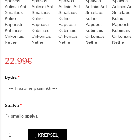
22.99€
Dydis
Spalva
smėlio spalva
Į KREPŠELĮ