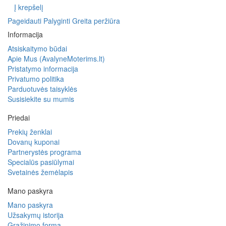
Į krepšelį
Pageidauti
Palyginti
Greita peržiūra
Informacija
Atsiskaitymo būdai
Apie Mus (AvalyneMoterims.lt)
Pristatymo informacija
Privatumo politika
Parduotuvės taisyklės
Susisiekite su mumis
Priedai
Prekių ženklai
Dovanų kuponai
Partnerystės programa
Specialūs pasiūlymai
Svetainės žemėlapis
Mano paskyra
Mano paskyra
Užsakymų istorija
Grąžinimo forma