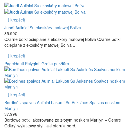
Į krepšelį
Juodi Auliniai Su ekoskóry matowej Boliva
35.99€
Czarne botki ocieplane z ekoskóry matowej Boliva Czarne botki
ocieplane z ekoskóry matowej Boliva ..
Į krepšelį
Pageidauti
Palyginti
Greita peržiūra
Į krepšelį
Bordinės spalvos Auliniai Lakuoti Su Auksinės Spalvos noskiem
Marilyn
37.99€
Bordowe botki lakierowane ze złotym noskiem Marilyn – Gemre
Odkryj wyjątkowy styl, jaki oferują bord..