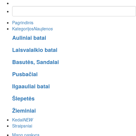
Pagrindinis
Kategorijos
Naujienos
Auliniai batai
Laisvalaikio batai
Basutės, Sandalai
Pusbačiai
Ilgaauliai batai
Šlepetės
Žieminiai
Kedai
NEW
Straipsniai
Mano paskyra