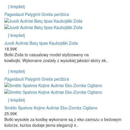
Į krepšelį
Pageidauti
Palyginti
Greita peržiūra
Į krepšelį
Juodi Auliniai Batų tipas Kaubojiški Zoila
18.99€
Botki Zoila to casualowy model stylizowany na
kowbojki. Wykonane zostały z wysokiej jakości skóry ek..
Į krepšelį
Pageidauti
Palyginti
Greita peržiūra
Į krepšelį
Smėlio Spalvos Kojine Auliniai Eko-Zomša Cigliano
25.99€
Botki wysokie za kostkę wykonane są z eko-zamszu o beżowym
kolorze, kurios dodaje jiems elegancji ir..