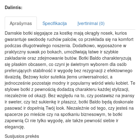
Dalintis:
Aprašymas
Specifikacija
Įvertinimai (0)
Damskie botki sięgające za kostkę mają okrągły nosek, kurios
gwarantuje swobodę ruchów palców, co przekłada się na komfort
podczas długotrwałego noszenia. Dodatkowo, wyposażone w
praktyczny suwak po bokach, umożliwiają łatwe ir szybkie
zakładanie oraz zdejmowanie butów. Botki Baldo charakteryzują
się płaskim obcasem, co czyni je świetnym wyborem dla osób
preferujących stabilność ir wygodę bez rezygnacji z efektownego
išvaizdą. Beżowy kolor suteikia jiems uniwersalności, a
jednocześnie pozostaje modny ir popularny wśród wielu kobiet. Te
stylowe botki z pewnością dodadzą charakteru każdej stylizacji,
niezależnie od okazji. Bez względu na to, czy postawisz na jeansy
ir sweter, czy też sukienkę ir płaszcz, botki Baldo będą doskonale
pasować ir dopełnią Twój look. Niezależnie od tego, czy jesteś na
spacerze po mieście czy na spotkaniu biznesowym, te botki
zapewnią Ci nie tylko wygodę, ale także pewność siebie ir
elegancję.
Susijusios prekės