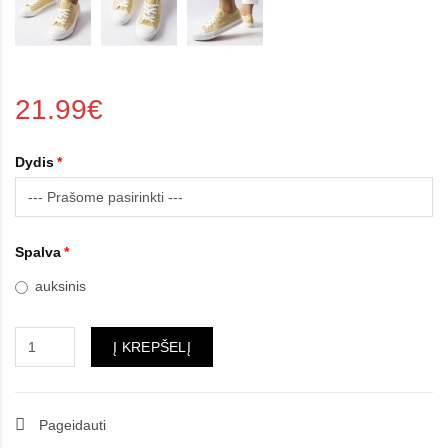
21.99€
Dydis
Spalva
auksinis
Į KREPŠELĮ
Pageidauti