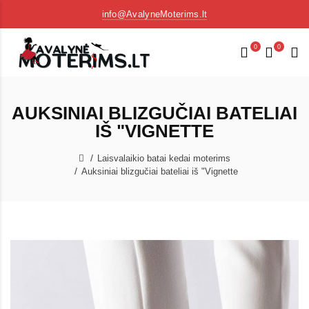
info@AvalyneMoterims.lt
0
0
AUKSINIAI BLIZGUČIAI BATELIAI
IŠ "VIGNETTE
Laisvalaikio batai kedai moterims
Auksiniai blizgučiai bateliai iš "Vignette