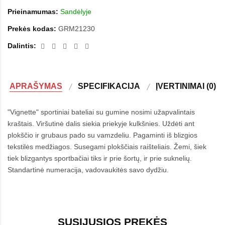
Prieinamumas:
Sandėlyje
Prekės kodas:
GRM21230
Dalintis:
APRAŠYMAS
SPECIFIKACIJA
ĮVERTINIMAI (0)
"Vignette" sportiniai bateliai su gumine nosimi užapvalintais
kraštais. Viršutinė dalis siekia priekyje kulkšnies. Uždėti ant
plokščio ir grubaus pado su vamzdeliu. Pagaminti iš blizgios
tekstilės medžiagos. Susegami plokščiais raišteliais. Žemi, šiek
tiek blizgantys sportbačiai tiks ir prie šortų, ir prie suknelių.
Standartinė numeracija, vadovaukitės savo dydžiu.
SUSIJUSIOS PREKĖS