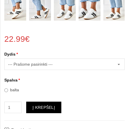
22.99€
Dydis
Spalva
balta
Į KREPŠELĮ