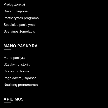
Prekių ženklai
Dovanų kuponai
Partnerystės programa
Specialūs pasiūlymai
Svetainės žemėlapis
MANO PASKYRA
Mano paskyra
Užsakymų istorija
Grąžinimo forma
Pageidavimų sąrašas
Naujienų prenumerata
APIE MUS