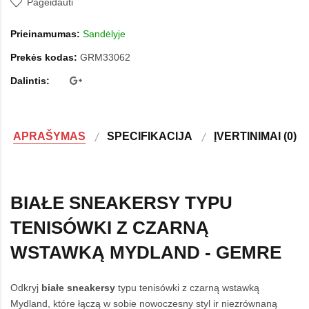
Pageidauti
Prieinamumas:
Sandėlyje
Prekės kodas:
GRM33062
Dalintis:
APRAŠYMAS
SPECIFIKACIJA
ĮVERTINIMAI (0)
BIAŁE SNEAKERSY TYPU
TENISÓWKI Z CZARNĄ
WSTAWKĄ MYDLAND - GEMRE
Odkryj
białe sneakersy
typu tenisówki z czarną wstawką
Mydland, które łączą w sobie nowoczesny styl ir niezrównaną