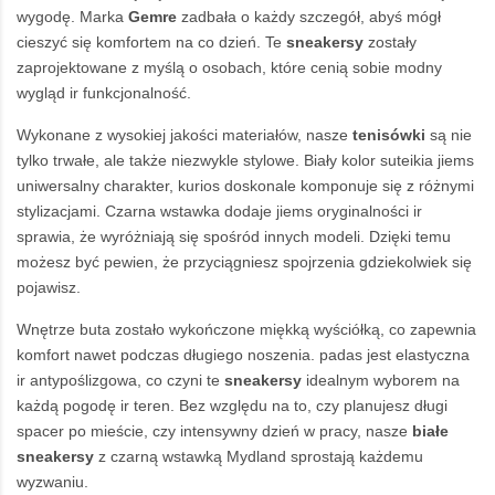
wygodę. Marka
Gemre
zadbała o każdy szczegół, abyś mógł
cieszyć się komfortem na co dzień. Te
sneakersy
zostały
zaprojektowane z myślą o osobach, które cenią sobie modny
wygląd ir funkcjonalność.
Wykonane z wysokiej jakości materiałów, nasze
tenisówki
są nie
tylko trwałe, ale także niezwykle stylowe. Biały kolor suteikia jiems
uniwersalny charakter, kurios doskonale komponuje się z różnymi
stylizacjami. Czarna wstawka dodaje jiems oryginalności ir
sprawia, że wyróżniają się spośród innych modeli. Dzięki temu
możesz być pewien, że przyciągniesz spojrzenia gdziekolwiek się
pojawisz.
Wnętrze buta zostało wykończone miękką wyściółką, co zapewnia
komfort nawet podczas długiego noszenia. padas jest elastyczna
ir antypoślizgowa, co czyni te
sneakersy
idealnym wyborem na
każdą pogodę ir teren. Bez względu na to, czy planujesz długi
spacer po mieście, czy intensywny dzień w pracy, nasze
białe
sneakersy
z czarną wstawką Mydland sprostają każdemu
wyzwaniu.