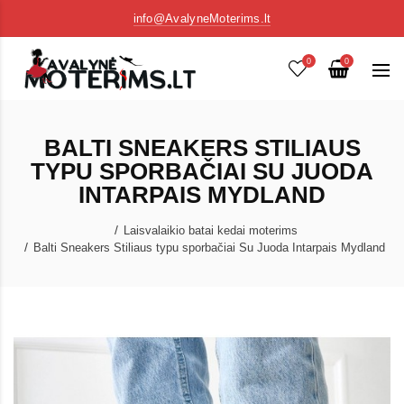
info@AvalyneMoterims.lt
0
0
BALTI SNEAKERS STILIAUS
TYPU SPORBAČIAI SU JUODA
INTARPAIS MYDLAND
Laisvalaikio batai kedai moterims
Balti Sneakers Stiliaus typu sporbačiai Su Juoda Intarpais Mydland