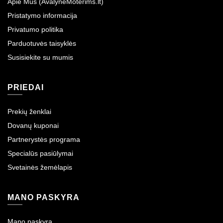
Apie Mus (AvalyneMoterims.lt)
Pristatymo informacija
Privatumo politika
Parduotuvės taisyklės
Susisiekite su mumis
PRIEDAI
Prekių ženklai
Dovanų kuponai
Partnerystės programa
Specialūs pasiūlymai
Svetainės žemėlapis
MANO PASKYRA
Mano paskyra