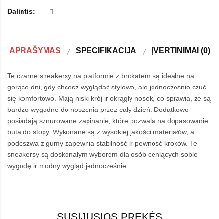
Dalintis:
APRAŠYMAS
SPECIFIKACIJA
ĮVERTINIMAI (0)
Te czarne sneakersy na platformie z brokatem są idealne na
gorące dni, gdy chcesz wyglądać stylowo, ale jednocześnie czuć
się komfortowo. Mają niski krój ir okrągły nosek, co sprawia, że są
bardzo wygodne do noszenia przez cały dzień. Dodatkowo
posiadają sznurowane zapinanie, które pozwala na dopasowanie
buta do stopy. Wykonane są z wysokiej jakości materiałów, a
podeszwa z gumy zapewnia stabilność ir pewność kroków. Te
sneakersy są doskonałym wyborem dla osób ceniących sobie
wygodę ir modny wygląd jednocześnie.
SUSIJUSIOS PREKĖS