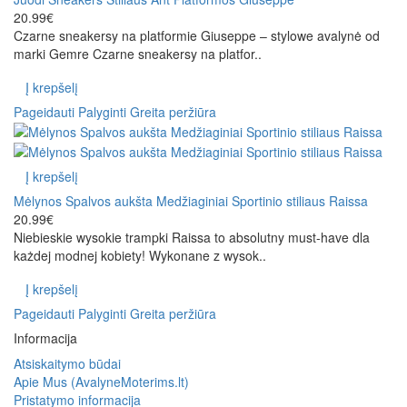
20.99€
Czarne sneakersy na platformie Giuseppe – stylowe avalynė od
marki Gemre Czarne sneakersy na platfor..
Į krepšelį
Pageidauti
Palyginti
Greita peržiūra
Į krepšelį
Mėlynos Spalvos aukšta Medžiaginiai Sportinio stiliaus Raissa
20.99€
Niebieskie wysokie trampki Raissa to absolutny must-have dla
każdej modnej kobiety! Wykonane z wysok..
Į krepšelį
Pageidauti
Palyginti
Greita peržiūra
Informacija
Atsiskaitymo būdai
Apie Mus (AvalyneMoterims.lt)
Pristatymo informacija