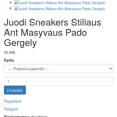
Juodi Sneakers Stiliaus
Ant Masyvaus Pado
Gergely
35.99€
Dydis
Į krepšelį
Pageidauti
Palyginti
Prieinamumas:
Sandėlyje