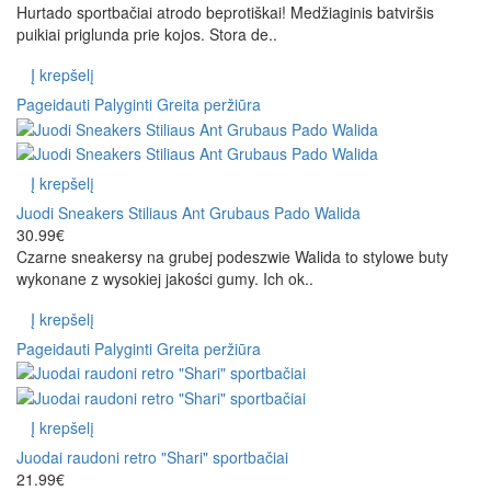
Hurtado sportbačiai atrodo beprotiškai! Medžiaginis batviršis
puikiai priglunda prie kojos. Stora de..
Į krepšelį
Pageidauti
Palyginti
Greita peržiūra
Į krepšelį
Juodi Sneakers Stiliaus Ant Grubaus Pado Walida
30.99€
Czarne sneakersy na grubej podeszwie Walida to stylowe buty
wykonane z wysokiej jakości gumy. Ich ok..
Į krepšelį
Pageidauti
Palyginti
Greita peržiūra
Į krepšelį
Juodai raudoni retro "Shari" sportbačiai
21.99€