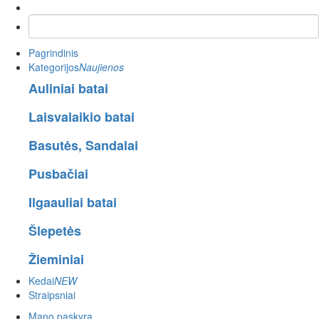
Pagrindinis
Kategorijos
Naujienos
Auliniai batai
Laisvalaikio batai
Basutės, Sandalai
Pusbačiai
Ilgaauliai batai
Šlepetės
Žieminiai
Kedai
NEW
Straipsniai
Mano paskyra