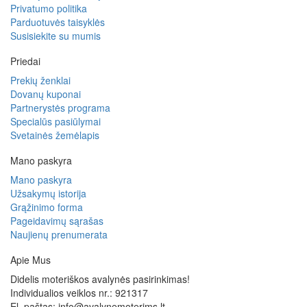
Privatumo politika
Parduotuvės taisyklės
Susisiekite su mumis
Priedai
Prekių ženklai
Dovanų kuponai
Partnerystės programa
Specialūs pasiūlymai
Svetainės žemėlapis
Mano paskyra
Mano paskyra
Užsakymų istorija
Grąžinimo forma
Pageidavimų sąrašas
Naujienų prenumerata
Apie Mus
Didelis moteriškos avalynės pasirinkimas!
Individualios veiklos nr.: 921317
El. paštas: info@avalynemoterims.lt