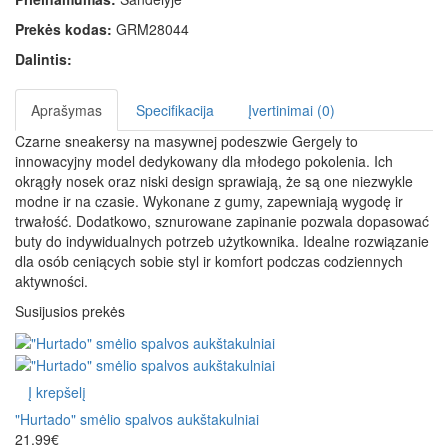
Prekės kodas:
GRM28044
Dalintis:
Aprašymas
Specifikacija
Įvertinimai (0)
Czarne sneakersy na masywnej podeszwie Gergely to
innowacyjny model dedykowany dla młodego pokolenia. Ich
okrągły nosek oraz niski design sprawiają, że są one niezwykle
modne ir na czasie. Wykonane z gumy, zapewniają wygodę ir
trwałość. Dodatkowo, sznurowane zapinanie pozwala dopasować
buty do indywidualnych potrzeb użytkownika. Idealne rozwiązanie
dla osób ceniących sobie styl ir komfort podczas codziennych
aktywności.
Susijusios prekės
Į krepšelį
"Hurtado" smėlio spalvos aukštakulniai
21.99€